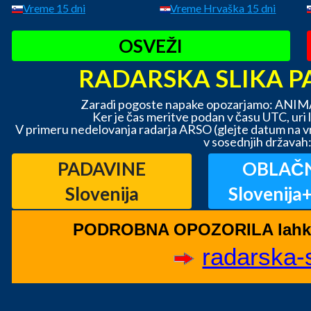
Vreme 15 dni
Vreme Hrvaška 15 dni
OSVEŽI
RADARSKA SLIKA PA
Zaradi pogoste napake opozarjamo: ANI
Ker je čas meritve podan v času UTC, uri l
V primeru nedelovanja radarja ARSO (glejte datum na v
v sosednjih državah
PADAVINE
OBLAČ
Slovenija
Slovenija
PODROBNA OPOZORILA lahko n
radarska-s