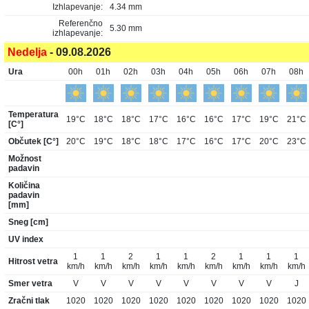
Izhlapevanje:
4.34 mm
Referenčno
5.30 mm
izhlapevanje:
Nedelja
- 09.08.2026
Ura
00h
01h
02h
03h
04h
05h
06h
07h
08h
Temperatura
19°C
18°C
18°C
17°C
16°C
16°C
17°C
19°C
21°C
[C°]
Občutek [C°]
20°C
19°C
18°C
18°C
17°C
16°C
17°C
20°C
23°C
Možnost
padavin
Količina
padavin
[mm]
Sneg [cm]
UV index
1
1
2
1
1
2
1
1
1
Hitrost vetra
km/h
km/h
km/h
km/h
km/h
km/h
km/h
km/h
km/h
Smer vetra
V
V
V
V
V
V
V
V
J
Zračni tlak
1020
1020
1020
1020
1020
1020
1020
1020
1020