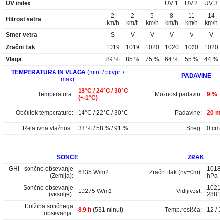
UV index
UV 1
UV 2
UV 3
2
2
5
8
11
14
Hitrost vetra
km/h
km/h
km/h
km/h
km/h
km/h
Smer vetra
S
V
V
V
V
V
Zračni tlak
1019
1019
1020
1020
1020
1020
Vlaga
89 %
85 %
75 %
64 %
55 %
44 %
TEMPERATURA IN VLAGA
(min. / povpr. /
PADAVINE
max)
18°C / 24°C / 30°C
Temperatura:
Možnost padavin:
9 %
(+-1°C)
Občutek temperature:
14°C / 22°C / 30°C
Padavine:
20 m
Relativna vlažnost:
33 % / 58 % / 91 %
Sneg:
0 cm
SONCE
ZRAK
GHI - sončno obsevanje
1018
6335 W/m2
Zračni tlak (nv=0m):
(Zemlja):
hPa
Sončno obsevanje
1021
10275 W/m2
Vidljivost:
(vesolje):
288
Dolžina sončnega
8.9 h
(531 minut)
Temp.rosišča:
12 / 
obsevanja: