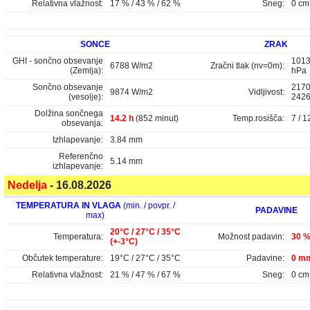
Relativna vlažnost:
17 % / 43 % / 62 %
Sneg:
0 cm
SONCE
ZRAK
GHI - sončno obsevanje
1013
6788 W/m2
Zračni tlak (nv=0m):
(Zemlja):
hPa
Sončno obsevanje
2170
9874 W/m2
Vidljivost:
(vesolje):
242
Dolžina sončnega
14.2 h
(852 minut)
Temp.rosišča:
7 / 1
obsevanja:
Izhlapevanje:
3.84 mm
Referenčno
5.14 mm
izhlapevanje:
Nedelja
- 16.08.2026
TEMPERATURA IN VLAGA
(min. / povpr. /
PADAVINE
max)
20°C / 27°C / 35°C
Temperatura:
Možnost padavin:
30 
(+-3°C)
Občutek temperature:
19°C / 27°C / 35°C
Padavine:
0 mm
Relativna vlažnost:
21 % / 47 % / 67 %
Sneg:
0 cm