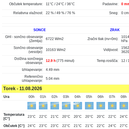
Občutek temperature:
11°C / 24°C / 36°C
Padavine:
0 mm
Relativna vlažnost:
22 % / 49 % / 76 %
Sneg:
0 cm
SONCE
ZRAK
GHI - sončno obsevanje
1014
6722 W/m2
Zračni tlak (nv=0m):
(Zemlja):
hPa
Sončno obsevanje
1562
10163 W/m2
Vidljivost:
(vesolje):
362
Dolžina sončnega
12.9 h
(775 minut)
Temp.rosišča:
12 / 
obsevanja:
Izhlapevanje:
4.49 mm
Referenčno
5.04 mm
izhlapevanje:
Torek - 11.08.2026
Ura
00h
01h
02h
03h
04h
05h
06h
07h
08h
Temperatura
23°C
22°C
21°C
20°C
20°C
20°C
20°C
22°C
24°C
[C°]
Občutek [C°]
24°C
23°C
23°C
22°C
21°C
21°C
22°C
24°C
27°C