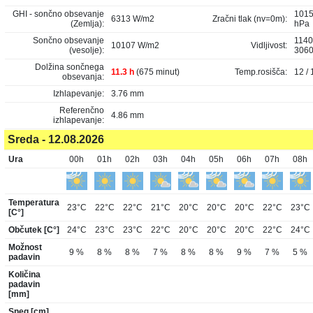
GHI - sončno obsevanje
1015
6313 W/m2
Zračni tlak (nv=0m):
(Zemlja):
hPa
Sončno obsevanje
1140
10107 W/m2
Vidljivost:
(vesolje):
306
Dolžina sončnega
11.3 h
(675 minut)
Temp.rosišča:
12 / 
obsevanja:
Izhlapevanje:
3.76 mm
Referenčno
4.86 mm
izhlapevanje:
Sreda - 12.08.2026
Ura
00h
01h
02h
03h
04h
05h
06h
07h
08h
Temperatura
23°C
22°C
22°C
21°C
20°C
20°C
20°C
22°C
23°C
[C°]
Občutek [C°]
24°C
23°C
23°C
22°C
20°C
20°C
20°C
22°C
24°C
Možnost
9 %
8 %
8 %
7 %
8 %
8 %
9 %
7 %
5 %
padavin
Količina
padavin
[mm]
Sneg [cm]