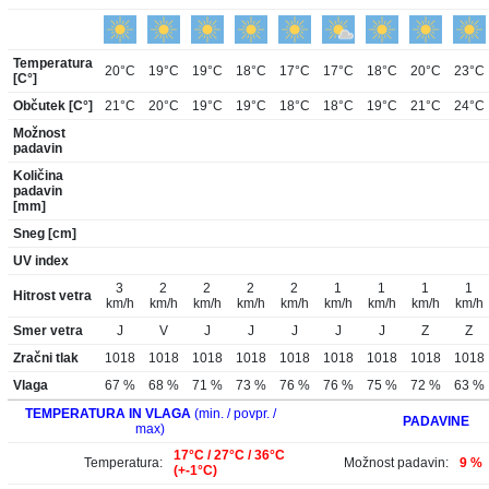
Temperatura
20°C
19°C
19°C
18°C
17°C
17°C
18°C
20°C
23°C
[C°]
Občutek [C°]
21°C
20°C
19°C
19°C
18°C
18°C
19°C
21°C
24°C
Možnost
padavin
Količina
padavin
[mm]
Sneg [cm]
UV index
3
2
2
2
2
1
1
1
1
Hitrost vetra
km/h
km/h
km/h
km/h
km/h
km/h
km/h
km/h
km/h
Smer vetra
J
V
J
J
J
J
J
Z
Z
Zračni tlak
1018
1018
1018
1018
1018
1018
1018
1018
1018
Vlaga
67 %
68 %
71 %
73 %
76 %
76 %
75 %
72 %
63 %
TEMPERATURA IN VLAGA
(min. / povpr. /
PADAVINE
max)
17°C / 27°C / 36°C
Temperatura:
Možnost padavin:
9 %
(+-1°C)