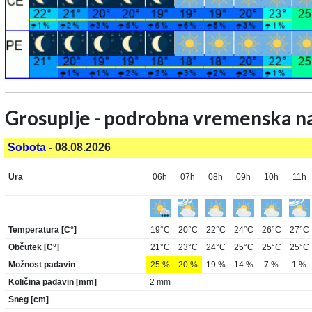
Grosuplje - podrobna vremenska 
Sobota
- 08.08.2026
Ura
06h
07h
08h
09h
10h
11h
Temperatura [C°]
19°C
20°C
22°C
24°C
26°C
27°C
Občutek [C°]
21°C
23°C
24°C
25°C
25°C
25°C
Možnost padavin
25 %
20 %
19 %
14 %
7 %
1 %
Količina padavin [mm]
2 mm
Sneg [cm]