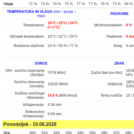
Vlaga
71 %
73 %
74 %
75 %
77 %
77 %
75 %
73 %
64 %
TEMPERATURA IN VLAGA
(min. / povpr. /
PADAVINE
max)
16°C / 25°C / 34°C
Temperatura:
Možnost padavin:
0 %
(+-1°C)
Občutek temperature:
10°C / 22°C / 34°C
Padavine:
0 mm
Relativna vlažnost:
24 % / 50 % / 77 %
Sneg:
0 cm
SONCE
ZRAK
GHI - sončno obsevanje
1016
7079 W/m2
Zračni tlak (nv=0m):
(Zemlja):
hPa
Sončno obsevanje
1801
10220 W/m2
Vidljivost:
(vesolje):
328
Dolžina sončnega
14.5 h
(869 minut)
Temp.rosišča:
10 / 
obsevanja:
Izhlapevanje:
4.34 mm
Referenčno
5.69 mm
izhlapevanje:
Ponedeljek - 10.08.2026
Ura
00h
01h
02h
03h
04h
05h
06h
07h
08h