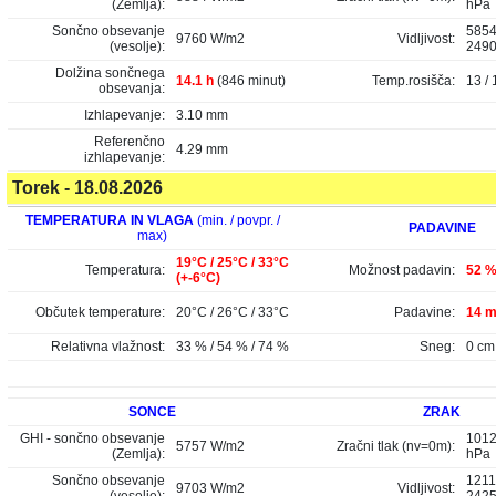
(Zemlja):
hPa
Sončno obsevanje
5854
9760 W/m2
Vidljivost:
(vesolje):
249
Dolžina sončnega
14.1 h
(846 minut)
Temp.rosišča:
13 / 
obsevanja:
Izhlapevanje:
3.10 mm
Referenčno
4.29 mm
izhlapevanje:
Torek - 18.08.2026
TEMPERATURA IN VLAGA
(min. / povpr. /
PADAVINE
max)
19°C / 25°C / 33°C
Temperatura:
Možnost padavin:
52 
(+-6°C)
Občutek temperature:
20°C / 26°C / 33°C
Padavine:
14 m
Relativna vlažnost:
33 % / 54 % / 74 %
Sneg:
0 cm
SONCE
ZRAK
GHI - sončno obsevanje
1012
5757 W/m2
Zračni tlak (nv=0m):
(Zemlja):
hPa
Sončno obsevanje
1211
9703 W/m2
Vidljivost: