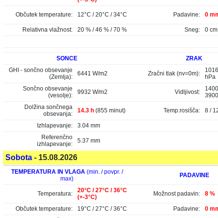
Občutek temperature:
12°C / 20°C / 34°C
Padavine:
0 mm
Relativna vlažnost:
20 % / 46 % / 70 %
Sneg:
0 cm
SONCE
ZRAK
GHI - sončno obsevanje
1016
6441 W/m2
Zračni tlak (nv=0m):
(Zemlja):
hPa
Sončno obsevanje
1400
9932 W/m2
Vidljivost:
(vesolje):
390
Dolžina sončnega
14.3 h
(855 minut)
Temp.rosišča:
8 / 1
obsevanja:
Izhlapevanje:
3.04 mm
Referenčno
5.37 mm
izhlapevanje:
Sobota
- 15.08.2026
TEMPERATURA IN VLAGA
(min. / povpr. /
PADAVINE
max)
20°C / 27°C / 36°C
Temperatura:
Možnost padavin:
8 %
(+-3°C)
Občutek temperature:
19°C / 27°C / 36°C
Padavine:
0 mm