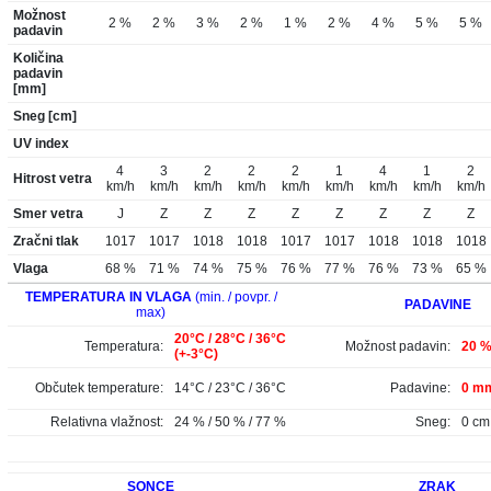
Možnost
2 %
2 %
3 %
2 %
1 %
2 %
4 %
5 %
5 %
padavin
Količina
padavin
[mm]
Sneg [cm]
UV index
4
3
2
2
2
1
4
1
2
Hitrost vetra
km/h
km/h
km/h
km/h
km/h
km/h
km/h
km/h
km/h
Smer vetra
J
Z
Z
Z
Z
Z
Z
Z
Z
Zračni tlak
1017
1017
1018
1018
1017
1017
1018
1018
1018
Vlaga
68 %
71 %
74 %
75 %
76 %
77 %
76 %
73 %
65 %
TEMPERATURA IN VLAGA
(min. / povpr. /
PADAVINE
max)
20°C / 28°C / 36°C
Temperatura:
Možnost padavin:
20 
(+-3°C)
Občutek temperature:
14°C / 23°C / 36°C
Padavine:
0 mm
Relativna vlažnost:
24 % / 50 % / 77 %
Sneg:
0 cm
SONCE
ZRAK