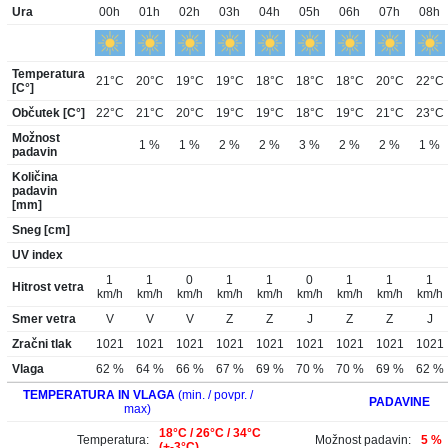
Ura
00h
01h
02h
03h
04h
05h
06h
07h
08h
Temperatura
21°C
20°C
19°C
19°C
18°C
18°C
18°C
20°C
22°C
[C°]
Občutek [C°]
22°C
21°C
20°C
19°C
19°C
18°C
19°C
21°C
23°C
Možnost
1 %
1 %
2 %
2 %
3 %
2 %
2 %
1 %
padavin
Količina
padavin
[mm]
Sneg [cm]
UV index
1
1
0
1
1
0
1
1
1
Hitrost vetra
km/h
km/h
km/h
km/h
km/h
km/h
km/h
km/h
km/h
Smer vetra
V
V
V
Z
Z
J
Z
Z
J
Zračni tlak
1021
1021
1021
1021
1021
1021
1021
1021
1021
Vlaga
62 %
64 %
66 %
67 %
69 %
70 %
70 %
69 %
62 %
TEMPERATURA IN VLAGA
(min. / povpr. /
PADAVINE
max)
18°C / 26°C / 34°C
Temperatura:
Možnost padavin:
5 %
(+-3°C)