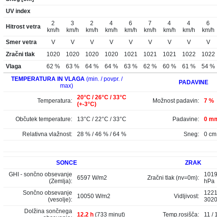
UV index
2
3
2
4
6
7
4
4
6
Hitrost vetra
km/h
km/h
km/h
km/h
km/h
km/h
km/h
km/h
km/h
Smer vetra
V
V
V
V
V
V
V
V
V
Zračni tlak
1020
1020
1020
1020
1021
1021
1021
1022
1022
Vlaga
62 %
63 %
64 %
64 %
63 %
62 %
60 %
61 %
54 %
TEMPERATURA IN VLAGA
(min. / povpr. /
PADAVINE
max)
20°C / 26°C / 33°C
Temperatura:
Možnost padavin:
7 %
(+-3°C)
Občutek temperature:
13°C / 22°C / 33°C
Padavine:
0 mm
Relativna vlažnost:
28 % / 46 % / 64 %
Sneg:
0 cm
SONCE
ZRAK
GHI - sončno obsevanje
1019
6597 W/m2
Zračni tlak (nv=0m):
(Zemlja):
hPa
Sončno obsevanje
1221
10050 W/m2
Vidljivost:
(vesolje):
302
Dolžina sončnega
12.2 h
(733 minut)
Temp.rosišča:
11 / 