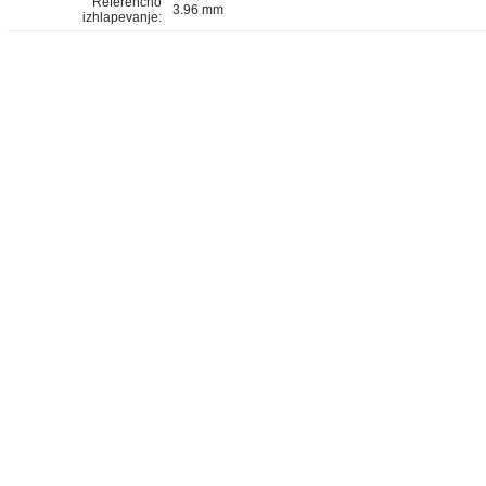
Referenčno
3.96 mm
izhlapevanje: