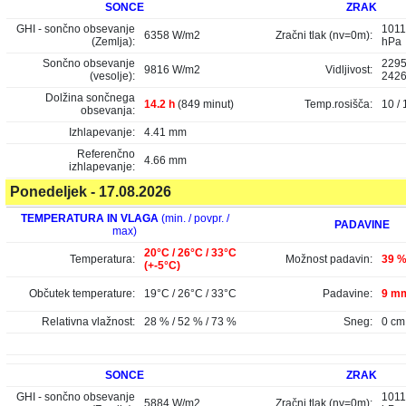
SONCE
ZRAK
GHI - sončno obsevanje
1011
6358 W/m2
Zračni tlak (nv=0m):
(Zemlja):
hPa
Sončno obsevanje
2295
9816 W/m2
Vidljivost:
(vesolje):
242
Dolžina sončnega
14.2 h
(849 minut)
Temp.rosišča:
10 / 
obsevanja:
Izhlapevanje:
4.41 mm
Referenčno
4.66 mm
izhlapevanje:
Ponedeljek - 17.08.2026
TEMPERATURA IN VLAGA
(min. / povpr. /
PADAVINE
max)
20°C / 26°C / 33°C
Temperatura:
Možnost padavin:
39 
(+-5°C)
Občutek temperature:
19°C / 26°C / 33°C
Padavine:
9 mm
Relativna vlažnost:
28 % / 52 % / 73 %
Sneg:
0 cm
SONCE
ZRAK
GHI - sončno obsevanje
1011
5884 W/m2
Zračni tlak (nv=0m):