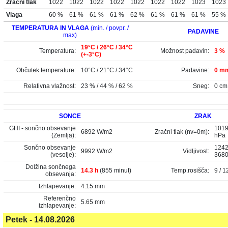
Zračni tlak
1022
1022
1022
1022
1022
1022
1022
1023
1023
Vlaga
60 %
61 %
61 %
61 %
62 %
61 %
61 %
61 %
55 %
TEMPERATURA IN VLAGA
(min. / povpr. /
PADAVINE
max)
19°C / 26°C / 34°C
Temperatura:
Možnost padavin:
3 %
(+-3°C)
Občutek temperature:
10°C / 21°C / 34°C
Padavine:
0 mm
Relativna vlažnost:
23 % / 44 % / 62 %
Sneg:
0 cm
SONCE
ZRAK
GHI - sončno obsevanje
1019
6892 W/m2
Zračni tlak (nv=0m):
(Zemlja):
hPa
Sončno obsevanje
1242
9992 W/m2
Vidljivost:
(vesolje):
368
Dolžina sončnega
14.3 h
(855 minut)
Temp.rosišča:
9 / 1
obsevanja:
Izhlapevanje:
4.15 mm
Referenčno
5.65 mm
izhlapevanje:
Petek - 14.08.2026