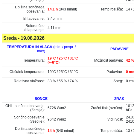
(vesolje):
242
Dolžina sončnega
14.1 h
(843 minut)
Temp.rosišča:
14 / 
obsevanja:
Izhlapevanje:
3.45 mm
Referenčno
4.11 mm
izhlapevanje:
Sreda - 19.08.2026
TEMPERATURA IN VLAGA
(min. / povpr. /
PADAVINE
max)
19°C / 25°C / 31°C
Temperatura:
Možnost padavin:
42 
(+-6°C)
Občutek temperature:
19°C / 25°C / 31°C
Padavine:
0 mm
Relativna vlažnost:
33 % / 55 % / 74 %
Sneg:
0 cm
SONCE
ZRAK
GHI - sončno obsevanje
1012
5726 W/m2
Zračni tlak (nv=0m):
(Zemlja):
hPa
Sončno obsevanje
2410
9642 W/m2
Vidljivost:
(vesolje):
241
Dolžina sončnega
14 h
(840 minut)
Temp.rosišča:
13 / 
obsevanja: