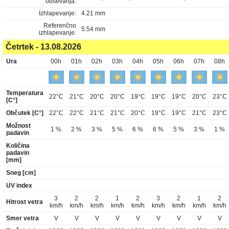
obsevanja:
Izhlapevanje:
4.21 mm
Referenčno
5.54 mm
izhlapevanje:
Četrtek - 13.08.2026
Ura
00h
01h
02h
03h
04h
05h
06h
07h
08h
Temperatura
22°C
21°C
20°C
20°C
19°C
19°C
19°C
20°C
23°C
[C°]
Občutek [C°]
22°C
22°C
21°C
21°C
20°C
19°C
19°C
21°C
23°C
Možnost
1 %
2 %
3 %
5 %
6 %
6 %
5 %
3 %
1 %
padavin
Količina
padavin
[mm]
Sneg [cm]
UV index
3
2
2
1
2
3
2
1
2
Hitrost vetra
km/h
km/h
km/h
km/h
km/h
km/h
km/h
km/h
km/h
Smer vetra
V
V
V
V
V
V
V
V
V