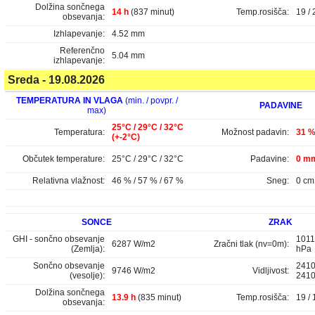
Dolžina sončnega
14 h
(837 minut)
Temp.rosišča:
19 / 
obsevanja:
Izhlapevanje:
4.52 mm
Referenčno
5.04 mm
izhlapevanje:
Sreda - 19.08.2026
TEMPERATURA IN VLAGA
(min. / povpr. /
PADAVINE
max)
25°C / 29°C / 32°C
Temperatura:
Možnost padavin:
31 
(+-2°C)
Občutek temperature:
25°C / 29°C / 32°C
Padavine:
0 mm
Relativna vlažnost:
46 % / 57 % / 67 %
Sneg:
0 cm
SONCE
ZRAK
GHI - sončno obsevanje
1011
6287 W/m2
Zračni tlak (nv=0m):
(Zemlja):
hPa
Sončno obsevanje
2410
9746 W/m2
Vidljivost:
(vesolje):
241
Dolžina sončnega
13.9 h
(835 minut)
Temp.rosišča:
19 / 
obsevanja: