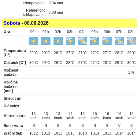
Izhlapevanje:
3.04 mm
Referenčno
7.60 mm
izhlapevanje:
Sobota
- 08.08.2026
Ura
00h
01h
02h
03h
04h
05h
06h
07h
08h
Temperatura
29°C
29°C
28°C
27°C
27°C
27°C
27°C
28°C
29°C
[C°]
Občutek [C°]
30°C
29°C
29°C
28°C
27°C
27°C
28°C
29°C
30°C
Možnost
1 %
padavin
Količina
padavin
[mm]
Sneg [cm]
UV index
13
13
13
14
15
16
16
16
15
Hitrost vetra
km/h
km/h
km/h
km/h
km/h
km/h
km/h
km/h
km/h
Smer vetra
S
S
S
S
S
S
S
V
S
Zračni tlak
1012
1013
1013
1013
1013
1013
1013
1014
1014