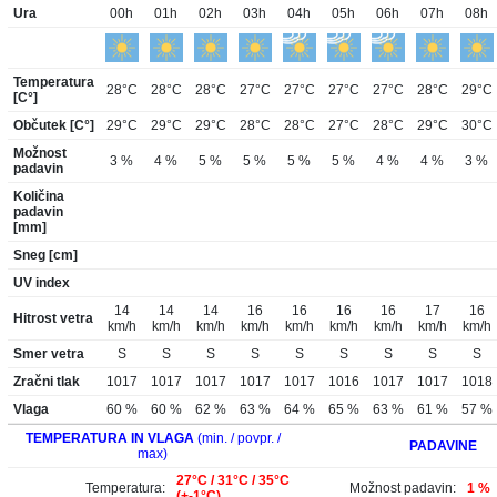
Ura
00h
01h
02h
03h
04h
05h
06h
07h
08h
Temperatura
28°C
28°C
28°C
27°C
27°C
27°C
27°C
28°C
29°C
[C°]
Občutek [C°]
29°C
29°C
29°C
28°C
28°C
27°C
28°C
29°C
30°C
Možnost
3 %
4 %
5 %
5 %
5 %
5 %
4 %
4 %
3 %
padavin
Količina
padavin
[mm]
Sneg [cm]
UV index
14
14
14
16
16
16
16
17
16
Hitrost vetra
km/h
km/h
km/h
km/h
km/h
km/h
km/h
km/h
km/h
Smer vetra
S
S
S
S
S
S
S
S
S
Zračni tlak
1017
1017
1017
1017
1017
1016
1017
1017
1018
Vlaga
60 %
60 %
62 %
63 %
64 %
65 %
63 %
61 %
57 %
TEMPERATURA IN VLAGA
(min. / povpr. /
PADAVINE
max)
27°C / 31°C / 35°C
Temperatura:
Možnost padavin:
1 %
(+-1°C)