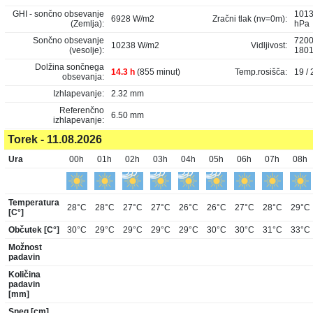
GHI - sončno obsevanje
1013
6928 W/m2
Zračni tlak (nv=0m):
(Zemlja):
hPa
Sončno obsevanje
7200
10238 W/m2
Vidljivost:
(vesolje):
180
Dolžina sončnega
14.3 h
(855 minut)
Temp.rosišča:
19 / 
obsevanja:
Izhlapevanje:
2.32 mm
Referenčno
6.50 mm
izhlapevanje:
Torek - 11.08.2026
Ura
00h
01h
02h
03h
04h
05h
06h
07h
08h
Temperatura
28°C
28°C
27°C
27°C
26°C
26°C
27°C
28°C
29°C
[C°]
Občutek [C°]
30°C
29°C
29°C
29°C
29°C
30°C
30°C
31°C
33°C
Možnost
padavin
Količina
padavin
[mm]
Sneg [cm]