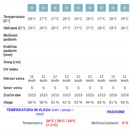
Temperatura
28°C
27°C
27°C
26°C
26°C
26°C
27°C
28°C
29°C
[C°]
Občutek [C°]
29°C
28°C
28°C
27°C
27°C
27°C
28°C
29°C
30°C
Možnost
padavin
Količina
padavin
[mm]
Sneg [cm]
UV index
11
11
12
12
12
12
12
12
11
Hitrost vetra
km/h
km/h
km/h
km/h
km/h
km/h
km/h
km/h
km/h
Smer vetra
S
S
S
S
S
S
S
S
S
Zračni tlak
1015
1015
1015
1015
1015
1015
1015
1016
1016
Vlaga
58 %
58 %
61 %
62 %
63 %
64 %
63 %
61 %
56 %
TEMPERATURA IN VLAGA
(min. / povpr. /
PADAVINE
max)
26°C / 30°C / 34°C
Temperatura:
Možnost padavin:
0 %
(+-1°C)