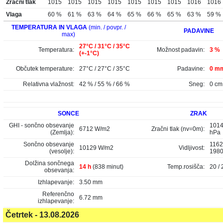
Zračni tlak
1015
1015
1015
1015
1015
1015
1015
1016
1016
Vlaga
60 %
61 %
63 %
64 %
65 %
66 %
65 %
63 %
59 %
TEMPERATURA IN VLAGA
(min. / povpr. /
PADAVINE
max)
27°C / 31°C / 35°C
Temperatura:
Možnost padavin:
3 %
(+-1°C)
Občutek temperature:
27°C / 27°C / 35°C
Padavine:
0 mm
Relativna vlažnost:
42 % / 55 % / 66 %
Sneg:
0 cm
SONCE
ZRAK
GHI - sončno obsevanje
1014
6712 W/m2
Zračni tlak (nv=0m):
(Zemlja):
hPa
Sončno obsevanje
1162
10129 W/m2
Vidljivost:
(vesolje):
198
Dolžina sončnega
14 h
(838 minut)
Temp.rosišča:
20 / 
obsevanja:
Izhlapevanje:
3.50 mm
Referenčno
6.72 mm
izhlapevanje:
Četrtek - 13.08.2026