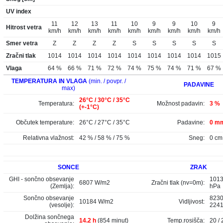
UV index
11
12
13
11
10
9
9
10
9
Hitrost vetra
km/h
km/h
km/h
km/h
km/h
km/h
km/h
km/h
km/h
Smer vetra
Z
Z
Z
Z
S
S
S
S
S
Zračni tlak
1014
1014
1014
1014
1014
1014
1014
1014
1015
Vlaga
64 %
66 %
71 %
72 %
74 %
75 %
74 %
71 %
67 %
TEMPERATURA IN VLAGA
(min. / povpr. /
PADAVINE
max)
26°C / 30°C / 35°C
Temperatura:
Možnost padavin:
3 %
(+-1°C)
Občutek temperature:
26°C / 27°C / 35°C
Padavine:
0 mm
Relativna vlažnost:
42 % / 58 % / 75 %
Sneg:
0 cm
SONCE
ZRAK
GHI - sončno obsevanje
1013
6807 W/m2
Zračni tlak (nv=0m):
(Zemlja):
hPa
Sončno obsevanje
8230
10184 W/m2
Vidljivost:
(vesolje):
224
Dolžina sončnega
14.2 h
(854 minut)
Temp.rosišča:
20 / 