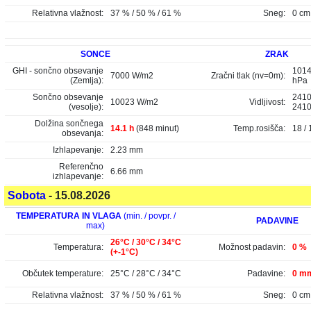
Relativna vlažnost:
37 % / 50 % / 61 %
Sneg:
0 cm
SONCE
ZRAK
GHI - sončno obsevanje
1014
7000 W/m2
Zračni tlak (nv=0m):
(Zemlja):
hPa
Sončno obsevanje
2410
10023 W/m2
Vidljivost:
(vesolje):
241
Dolžina sončnega
14.1 h
(848 minut)
Temp.rosišča:
18 / 
obsevanja:
Izhlapevanje:
2.23 mm
Referenčno
6.66 mm
izhlapevanje:
Sobota
- 15.08.2026
TEMPERATURA IN VLAGA
(min. / povpr. /
PADAVINE
max)
26°C / 30°C / 34°C
Temperatura:
Možnost padavin:
0 %
(+-1°C)
Občutek temperature:
25°C / 28°C / 34°C
Padavine:
0 mm
Relativna vlažnost:
37 % / 50 % / 61 %
Sneg:
0 cm