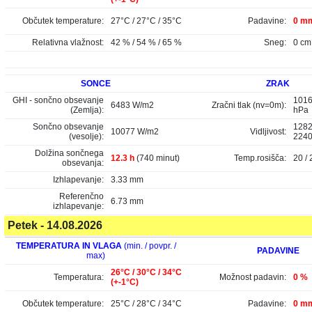
Občutek temperature:
27°C / 27°C / 35°C
Padavine:
0 mm
Relativna vlažnost:
42 % / 54 % / 65 %
Sneg:
0 cm
SONCE
ZRAK
GHI - sončno obsevanje
1016
6483 W/m2
Zračni tlak (nv=0m):
(Zemlja):
hPa
Sončno obsevanje
1282
10077 W/m2
Vidljivost:
(vesolje):
224
Dolžina sončnega
12.3 h
(740 minut)
Temp.rosišča:
20 / 
obsevanja:
Izhlapevanje:
3.33 mm
Referenčno
6.73 mm
izhlapevanje:
Petek - 14.08.2026
TEMPERATURA IN VLAGA
(min. / povpr. /
PADAVINE
max)
26°C / 30°C / 34°C
Temperatura:
Možnost padavin:
0 %
(+-1°C)
Občutek temperature:
25°C / 28°C / 34°C
Padavine:
0 mm