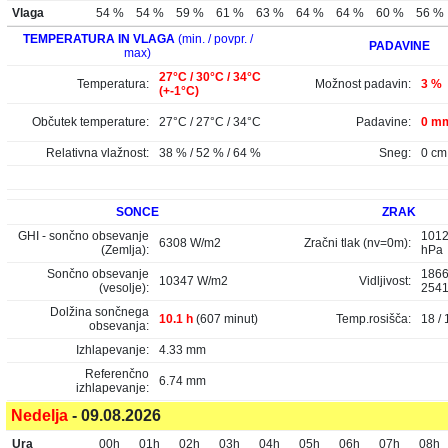
Vlaga
54 %
54 %
59 %
61 %
63 %
64 %
64 %
60 %
56 %
TEMPERATURA IN VLAGA
(min. / povpr. /
PADAVINE
max)
27°C / 30°C / 34°C
Temperatura:
Možnost padavin:
3 %
(+-1°C)
Občutek temperature:
27°C / 27°C / 34°C
Padavine:
0 mm
Relativna vlažnost:
38 % / 52 % / 64 %
Sneg:
0 cm
SONCE
ZRAK
GHI - sončno obsevanje
1012
6308 W/m2
Zračni tlak (nv=0m):
(Zemlja):
hPa
Sončno obsevanje
1866
10347 W/m2
Vidljivost:
(vesolje):
254
Dolžina sončnega
10.1 h
(607 minut)
Temp.rosišča:
18 / 
obsevanja:
Izhlapevanje:
4.33 mm
Referenčno
6.74 mm
izhlapevanje:
Nedelja
- 09.08.2026
Ura
00h
01h
02h
03h
04h
05h
06h
07h
08h