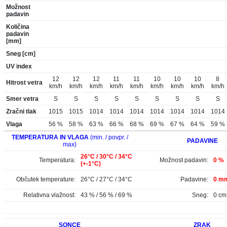
Možnost
padavin
Količina
padavin
[mm]
Sneg [cm]
UV index
12
12
12
11
11
10
10
10
8
Hitrost vetra
km/h
km/h
km/h
km/h
km/h
km/h
km/h
km/h
km/h
Smer vetra
S
S
S
S
S
S
S
S
S
Zračni tlak
1015
1015
1014
1014
1014
1014
1014
1014
1014
Vlaga
56 %
58 %
63 %
66 %
68 %
69 %
67 %
64 %
59 %
TEMPERATURA IN VLAGA
(min. / povpr. /
PADAVINE
max)
26°C / 30°C / 34°C
Temperatura:
Možnost padavin:
0 %
(+-1°C)
Občutek temperature:
26°C / 27°C / 34°C
Padavine:
0 mm
Relativna vlažnost:
43 % / 56 % / 69 %
Sneg:
0 cm
SONCE
ZRAK