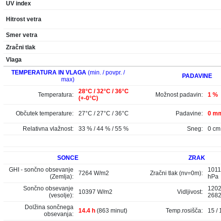
UV index
Hitrost vetra
Smer vetra
Zračni tlak
Vlaga
TEMPERATURA IN VLAGA
(min. / povpr. /
PADAVINE
max)
28°C / 32°C / 36°C
Temperatura:
Možnost padavin:
1 %
(+-0°C)
Občutek temperature:
27°C / 27°C / 36°C
Padavine:
0 mm
Relativna vlažnost:
33 % / 44 % / 55 %
Sneg:
0 cm
SONCE
ZRAK
GHI - sončno obsevanje
1011
7264 W/m2
Zračni tlak (nv=0m):
(Zemlja):
hPa
Sončno obsevanje
1202
10397 W/m2
Vidljivost:
(vesolje):
268
Dolžina sončnega
14.4 h
(863 minut)
Temp.rosišča:
15 / 
obsevanja: