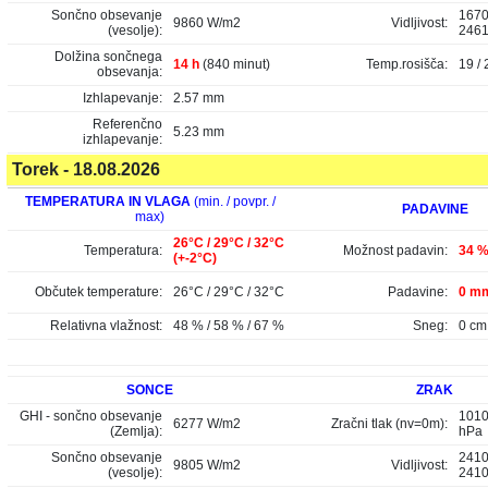
Sončno obsevanje
1670
9860 W/m2
Vidljivost:
(vesolje):
246
Dolžina sončnega
14 h
(840 minut)
Temp.rosišča:
19 / 
obsevanja:
Izhlapevanje:
2.57 mm
Referenčno
5.23 mm
izhlapevanje:
Torek - 18.08.2026
TEMPERATURA IN VLAGA
(min. / povpr. /
PADAVINE
max)
26°C / 29°C / 32°C
Temperatura:
Možnost padavin:
34 
(+-2°C)
Občutek temperature:
26°C / 29°C / 32°C
Padavine:
0 mm
Relativna vlažnost:
48 % / 58 % / 67 %
Sneg:
0 cm
SONCE
ZRAK
GHI - sončno obsevanje
1010
6277 W/m2
Zračni tlak (nv=0m):
(Zemlja):
hPa
Sončno obsevanje
2410
9805 W/m2
Vidljivost:
(vesolje):
241