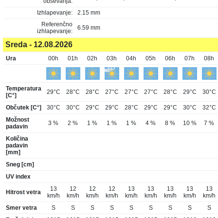
obsevanja:
Izhlapevanje:
2.15 mm
Referenčno
6.59 mm
izhlapevanje:
Sreda - 12.08.2026
Ura
00h
01h
02h
03h
04h
05h
06h
07h
08h
Temperatura
29°C
28°C
28°C
27°C
27°C
27°C
28°C
29°C
30°C
[C°]
Občutek [C°]
30°C
30°C
29°C
29°C
28°C
29°C
29°C
30°C
32°C
Možnost
3 %
2 %
1 %
1 %
1 %
4 %
8 %
10 %
7 %
padavin
Količina
padavin
[mm]
Sneg [cm]
UV index
13
12
12
12
13
13
13
13
13
Hitrost vetra
km/h
km/h
km/h
km/h
km/h
km/h
km/h
km/h
km/h
Smer vetra
S
S
S
S
S
S
S
S
S