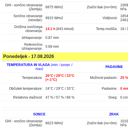
GHI - sončno obsevanje
1009
6875 W/m2
Zračni tlak (nv=0m):
(Zemlja):
hPa
Sončno obsevanje
1854
9915 W/m2
Vidljivost:
(vesolje):
246
Dolžina sončnega
14.1 h
(843 minut)
Temp.rosišča:
18 / 
obsevanja:
Izhlapevanje:
0.87 mm
Referenčno
5.68 mm
izhlapevanje:
Ponedeljek - 17.08.2026
TEMPERATURA IN VLAGA
(min. / povpr. /
PADAVINE
max)
26°C / 29°C / 33°C
Temperatura:
Možnost padavin:
25 
(+-1°C)
Občutek temperature:
24°C / 29°C / 33°C
Padavine:
0 mm
Relativna vlažnost:
47 % / 57 % / 66 %
Sneg:
0 cm
SONCE
ZRAK
GHI - sončno obsevanje
1010
6623 W/m2
Zračni tlak (nv=0m):
(Zemlja):
hPa