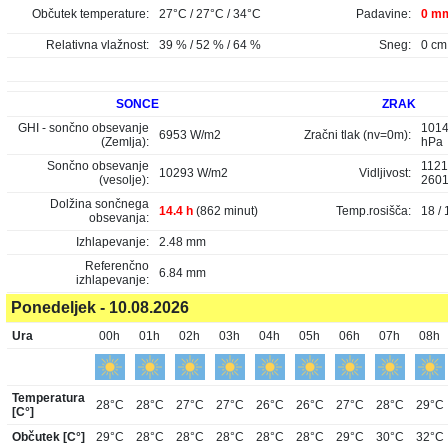
Občutek temperature:
27°C / 27°C / 34°C
Padavine:
0 mm
Relativna vlažnost:
39 % / 52 % / 64 %
Sneg:
0 cm
SONCE
ZRAK
GHI - sončno obsevanje
1014
6953 W/m2
Zračni tlak (nv=0m):
(Zemlja):
hPa
Sončno obsevanje
1121
10293 W/m2
Vidljivost:
(vesolje):
260
Dolžina sončnega
14.4 h
(862 minut)
Temp.rosišča:
18 / 
obsevanja:
Izhlapevanje:
2.48 mm
Referenčno
6.84 mm
izhlapevanje:
Ponedeljek - 10.08.2026
Ura
00h
01h
02h
03h
04h
05h
06h
07h
08h
Temperatura
28°C
28°C
27°C
27°C
26°C
26°C
27°C
28°C
29°C
[C°]
Občutek [C°]
29°C
28°C
28°C
28°C
28°C
28°C
29°C
30°C
32°C