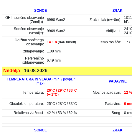
SONCE
ZRAK
GHI - sončno obsevanje
1011
6990 W/m2
Zračni tlak (nv=0m):
(Zemlja):
hPa
Sončno obsevanje
2410
9969 W/m2
Vidljivost:
(vesolje):
241
Dolžina sončnega
14.1 h
(846 minut)
Temp.rosišča:
17 / 
obsevanja:
Izhlapevanje:
1.08 mm
Referenčno
6.49 mm
izhlapevanje:
Nedelja
- 16.08.2026
TEMPERATURA IN VLAGA
(min. / povpr. /
PADAVINE
max)
26°C / 29°C / 33°C
Temperatura:
Možnost padavin:
12 
(+-1°C)
Občutek temperature:
25°C / 28°C / 33°C
Padavine:
0 mm
Relativna vlažnost:
42 % / 53 % / 62 %
Sneg:
0 cm
SONCE
ZRAK