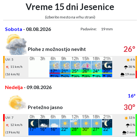
Vreme 15 dni Jesenice
(izberite mesto na vrhu strani)
Sobota
- 08.08.2026
Padavine:
19 mm
26°
Plohe z možnostjo neviht
UV: 5
6 h
11 km/h
38 %
(16 km/h)
19 mm
Nedelja
- 09.08.2026
16°
30°
Pretežno jasno
UV: 7
13 h
12 km/h
0 %
(19 km/h)
0 mm