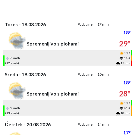
Torek - 18.08.2026
Padavine:
17 mm
18°
29°
Spremenljivo s plohami
14 h
7 km/h
54 %
(12 km/h)
17 mm
Sreda - 19.08.2026
Padavine:
10 mm
18°
28°
Spremenljivo s plohami
14 h
8 km/h
46 %
(13 km/h)
10 mm
Četrtek - 20.08.2026
Padavine:
14 mm
17°