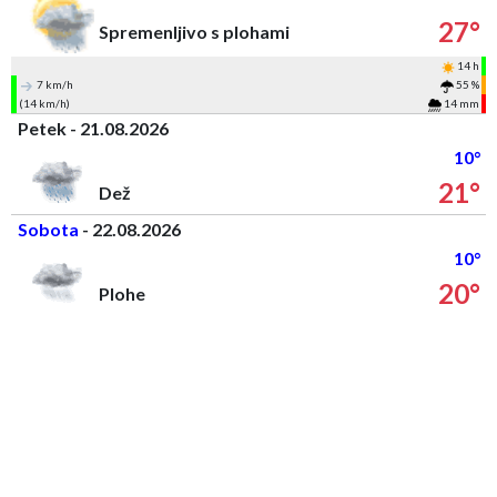
27°
Spremenljivo s plohami
14 h
7 km/h
55 %
(14 km/h)
14 mm
Petek - 21.08.2026
10°
21°
Dež
Sobota
- 22.08.2026
10°
20°
Plohe