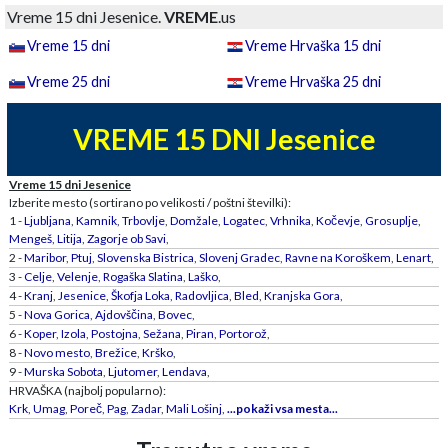
Vreme 15 dni Jesenice.
VREME
.us
Vreme 15 dni
Vreme Hrvaška 15 dni
Vreme 25 dni
Vreme Hrvaška 25 dni
VREME 15 DNI Jesenice
Vreme 15 dni Jesenice
Izberite mesto (sortirano po velikosti / poštni številki):
1 -
Ljubljana
,
Kamnik
,
Trbovlje
,
Domžale
,
Logatec
,
Vrhnika
,
Kočevje
,
Grosuplje
,
Mengeš
,
Litija
,
Zagorje ob Savi
,
2 -
Maribor
,
Ptuj
,
Slovenska Bistrica
,
Slovenj Gradec
,
Ravne na Koroškem
,
Lenart
,
3 -
Celje
,
Velenje
,
Rogaška Slatina
,
Laško
,
4 -
Kranj
,
Jesenice
,
Škofja Loka
,
Radovljica
,
Bled
,
Kranjska Gora
,
5 -
Nova Gorica
,
Ajdovščina
,
Bovec
,
6 -
Koper
,
Izola
,
Postojna
,
Sežana
,
Piran
,
Portorož
,
8 -
Novo mesto
,
Brežice
,
Krško
,
9 -
Murska Sobota
,
Ljutomer
,
Lendava
,
HRVAŠKA (najbolj popularno):
Krk
,
Umag
,
Poreč
,
Pag
,
Zadar
,
Mali Lošinj
,
...pokaži vsa mesta...