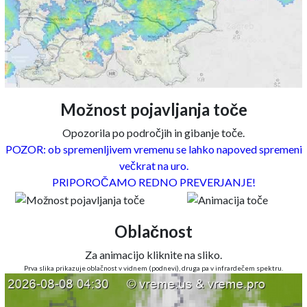
Možnost pojavljanja toče
Opozorila po področjih in gibanje toče.
POZOR: ob spremenljivem vremenu se lahko napoved spremeni
večkrat na uro.
PRIPOROČAMO REDNO PREVERJANJE!
Oblačnost
Za animacijo kliknite na sliko.
Prva slika prikazuje oblačnost v vidnem (podnevi), druga pa v infrardečem spektru.