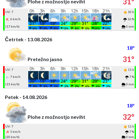
31°
Plohe z možnostjo neviht
UV: 7
10 h
6 km/h
16 %
(17 km/h)
0 mm
Četrtek - 13.08.2026
18°
31°
Pretežno jasno
UV: 7
11 h
7 km/h
7 %
(15 km/h)
0 mm
Petek - 14.08.2026
18°
32°
Plohe z možnostjo neviht
UV: 7
11 h
5 km/h
7 %
(20 km/h)
0 mm