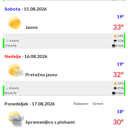
Sobota
- 15.08.2026
19°
33°
Jasno
14 h
6 km/h
11 %
(7 km/h)
0 mm
Nedelja
- 16.08.2026
19°
32°
Pretežno jasno
13 h
8 km/h
35 %
(8 km/h)
0 mm
Ponedeljek - 17.08.2026
Padavine:
10 mm
18°
30°
Spremenljivo s plohami