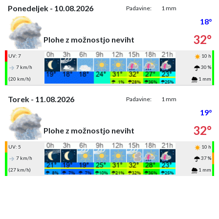
Ponedeljek - 10.08.2026
Padavine:
1 mm
18°
32°
Plohe z možnostjo neviht
UV: 7
10 h
7 km/h
30 %
(20 km/h)
1 mm
Torek - 11.08.2026
Padavine:
1 mm
19°
32°
Plohe z možnostjo neviht
UV: 5
10 h
7 km/h
37 %
(27 km/h)
1 mm