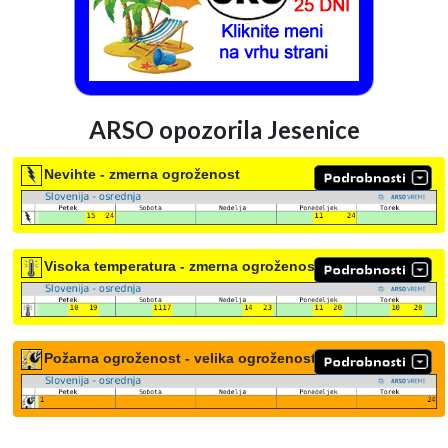
ARSO opozorila Jesenice
Nevihte - zmerna ogroženost
Visoka temperatura - zmerna ogroženost
Požarna ogroženost - velika ogroženost