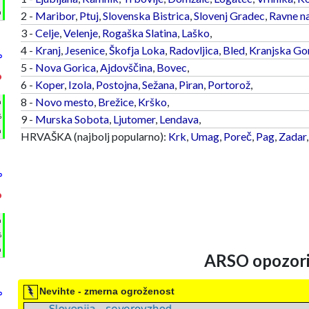
m
2 -
Maribor
,
Ptuj
,
Slovenska Bistrica
,
Slovenj Gradec
,
Ravne n
3 -
Celje
,
Velenje
,
Rogaška Slatina
,
Laško
,
4 -
Kranj
,
Jesenice
,
Škofja Loka
,
Radovljica
,
Bled
,
Kranjska Go
°
5 -
Nova Gorica
,
Ajdovščina
,
Bovec
,
°
6 -
Koper
,
Izola
,
Postojna
,
Sežana
,
Piran
,
Portorož
,
8 -
Novo mesto
,
Brežice
,
Krško
,
h
%
9 -
Murska Sobota
,
Ljutomer
,
Lendava
,
m
HRVAŠKA (najbolj popularno):
Krk
,
Umag
,
Poreč
,
Pag
,
Zadar
°
°
h
%
m
ARSO opozori
Nevihte - zmerna ogroženost
°