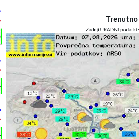
°
Trenutno
°
Zadnji URADNI podatki v
h
%
m
°
°
h
%
m
°
°
h
%