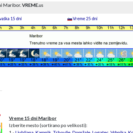
i Maribor.
VREME
.us
aška 15 dni
Vreme 25 dni
°
Vreme 15 dni Maribor
Izberite mesto (sortirano po velikosti):
h
1 -
Ljubljana
,
Kamnik
,
Trbovlje
,
Domžale
,
Logatec
,
Vrhnika
,
Ko
%