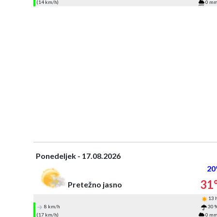
(14 km/h)
0 m
Ponedeljek - 17.08.2026
20
31
Pretežno jasno
13 
8 km/h
30 
(17 km/h)
0 m