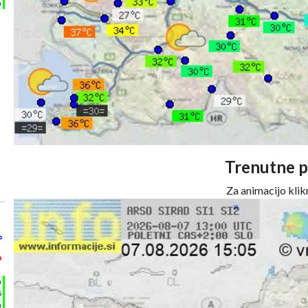
m
Trenutne p
Za animacijo klikn
°
°
h
%
m