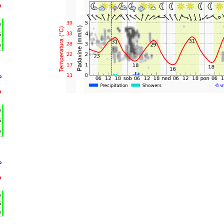
°
h
%
m
°
°
h
%
m
°
°
h
%
m