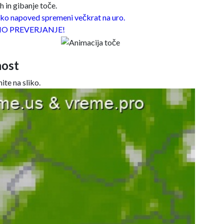
 in gibanje toče.
o napoved spremeni večkrat na uro.
O PREVERJANJE!
ost
ite na sliko.