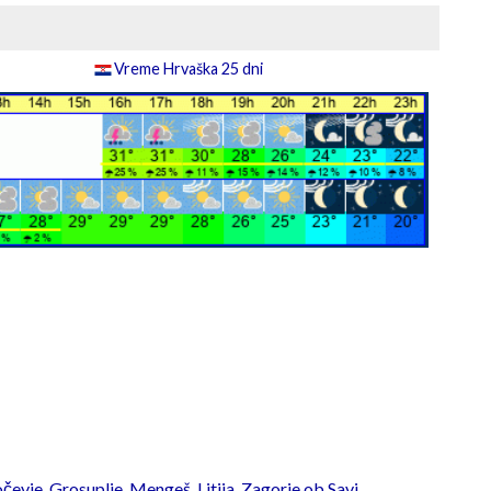
Vreme Hrvaška 25 dni
čevje
,
Grosuplje
,
Mengeš
,
Litija
,
Zagorje ob Savi
,