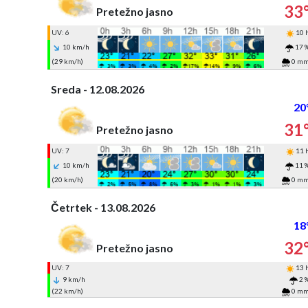
33
Pretežno jasno
UV: 6
10 
10 km/h
17 
(29 km/h)
0 m
Sreda - 12.08.2026
20
31
Pretežno jasno
UV: 7
11 
10 km/h
11 
(20 km/h)
0 m
Četrtek - 13.08.2026
18
32
Pretežno jasno
UV: 7
13 
9 km/h
2 
(22 km/h)
0 m