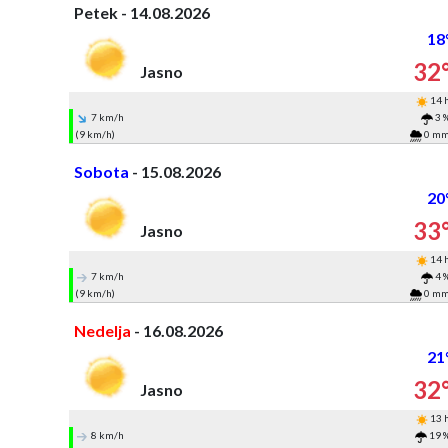
Petek - 14.08.2026
18
32
Jasno
14 
7 km/h
3 
(9 km/h)
0 m
Sobota
- 15.08.2026
20
33
Jasno
14 
7 km/h
4 
(9 km/h)
0 m
Nedelja
- 16.08.2026
21
32
Jasno
13 
8 km/h
19 