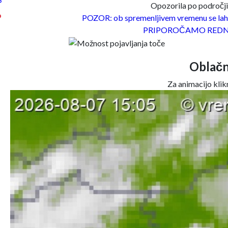
°
Opozorila po področjih
°
POZOR: ob spremenljivem vremenu se lahk
PRIPOROČAMO REDN
Oblačn
Za animacijo klikn