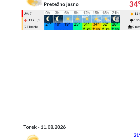
34
Pretežno jasno
UV: 7
11 
11 km/h
10 
(27 km/h)
0 m
Torek - 11.08.2026
21