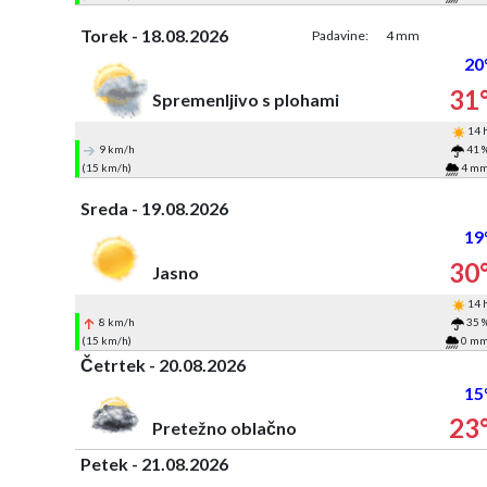
Torek - 18.08.2026
Padavine:
4 mm
20
31
Spremenljivo s plohami
14 
9 km/h
41 
(15 km/h)
4 m
Sreda - 19.08.2026
19
30
Jasno
14 
8 km/h
35 
(15 km/h)
0 m
Četrtek - 20.08.2026
15
23
Pretežno oblačno
Petek - 21.08.2026