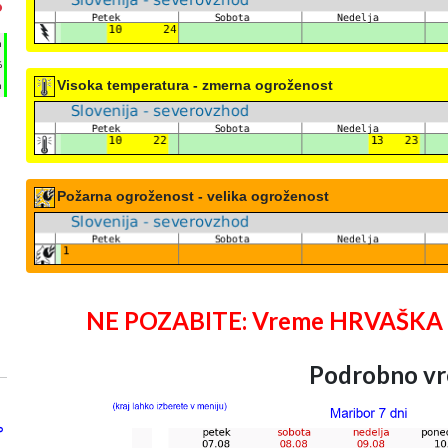
°
h
%
Visoka temperatura - zmerna ogroženost
m
Požarna ogroženost - velika ogroženost
NE POZABITE: Vreme HRVAŠKA 25 
Podrobno vr
°