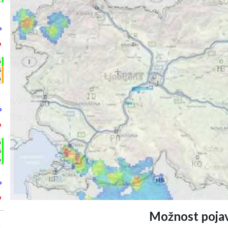
°
°
h
%
m
°
°
h
%
m
°
°
Možnost pojav