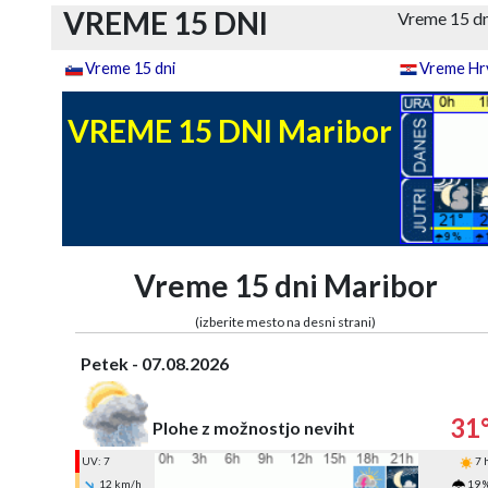
VREME 15 DNI
Vreme 15 dn
Vreme 15 dni
Vreme Hrv
VREME 15 DNI Maribor
Vreme 15 dni Maribor
(izberite mesto na desni strani)
Petek - 07.08.2026
31
Plohe z možnostjo neviht
UV: 7
7 
12 km/h
19 