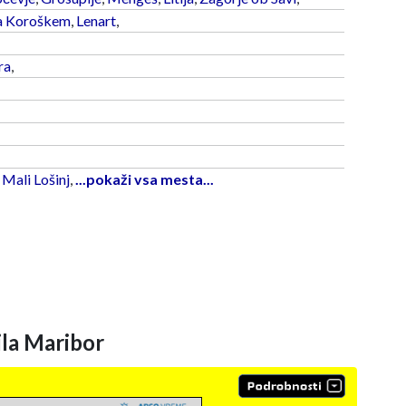
a Koroškem
,
Lenart
,
ra
,
,
Mali Lošinj
,
...pokaži vsa mesta...
la Maribor