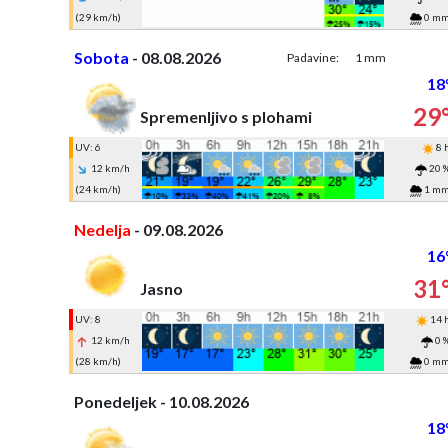
(29 km/h)
0 m
Sobota
- 08.08.2026
Padavine:
1 mm
18
29
Spremenljivo s plohami
UV: 6
8 
12 km/h
20 
(24 km/h)
1 m
Nedelja
- 09.08.2026
16
31
Jasno
UV: 8
14 
12 km/h
0 
(28 km/h)
0 m
Ponedeljek - 10.08.2026
18