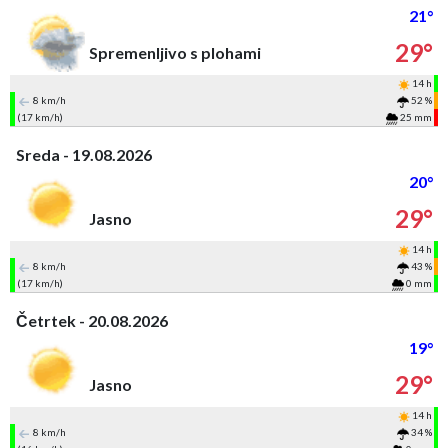
21°
29°
Spremenljivo s plohami
14 h
8 km/h
52 %
(17 km/h)
25 mm
Sreda - 19.08.2026
20°
29°
Jasno
14 h
8 km/h
43 %
(17 km/h)
0 mm
Četrtek - 20.08.2026
19°
29°
Jasno
14 h
8 km/h
34 %