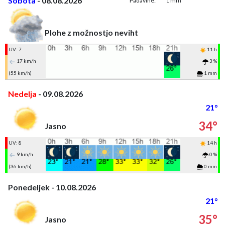
Sobota
- 08.08.2026
Padavine:
1 mm
Plohe z možnostjo neviht
UV: 7
11 h
17 km/h
3 %
(55 km/h)
1 mm
Nedelja
- 09.08.2026
21°
34°
Jasno
UV: 8
14 h
9 km/h
0 %
(36 km/h)
0 mm
Ponedeljek - 10.08.2026
21°
35°
Jasno