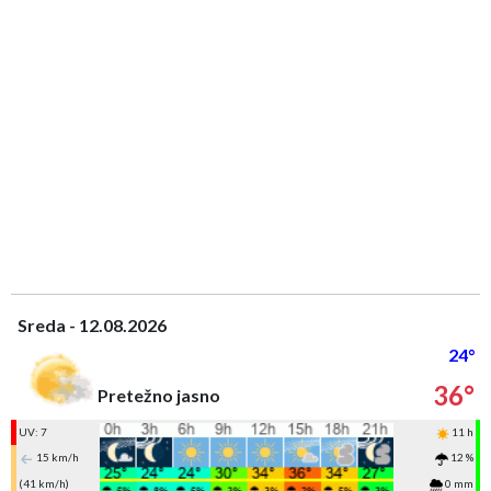
Sreda - 12.08.2026
24°
36°
Pretežno jasno
UV: 7
11 h
15 km/h
12 %
(41 km/h)
0 mm