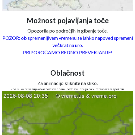
Možnost pojavljanja toče
Opozorila po področjih in gibanje toče.
POZOR: ob spremenljivem vremenu se lahko napoved spremeni
večkrat na uro.
PRIPOROČAMO REDNO PREVERJANJE!
Oblačnost
Za animacijo kliknite na sliko.
Prva slika prikazuje oblačnost v vidnem (podnevi), druga pa v infrardečem spektru.