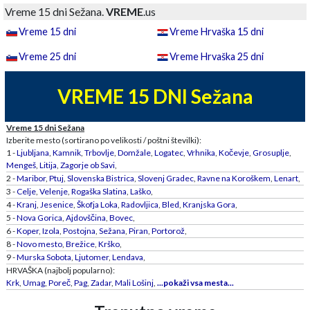
Vreme 15 dni Sežana.
VREME
.us
Vreme 15 dni
Vreme Hrvaška 15 dni
Vreme 25 dni
Vreme Hrvaška 25 dni
VREME 15 DNI Sežana
Vreme 15 dni Sežana
Izberite mesto (sortirano po velikosti / poštni številki):
1 -
Ljubljana
,
Kamnik
,
Trbovlje
,
Domžale
,
Logatec
,
Vrhnika
,
Kočevje
,
Grosuplje
,
Mengeš
,
Litija
,
Zagorje ob Savi
,
2 -
Maribor
,
Ptuj
,
Slovenska Bistrica
,
Slovenj Gradec
,
Ravne na Koroškem
,
Lenart
,
3 -
Celje
,
Velenje
,
Rogaška Slatina
,
Laško
,
4 -
Kranj
,
Jesenice
,
Škofja Loka
,
Radovljica
,
Bled
,
Kranjska Gora
,
5 -
Nova Gorica
,
Ajdovščina
,
Bovec
,
6 -
Koper
,
Izola
,
Postojna
,
Sežana
,
Piran
,
Portorož
,
8 -
Novo mesto
,
Brežice
,
Krško
,
9 -
Murska Sobota
,
Ljutomer
,
Lendava
,
HRVAŠKA (najbolj popularno):
Krk
,
Umag
,
Poreč
,
Pag
,
Zadar
,
Mali Lošinj
,
...pokaži vsa mesta...