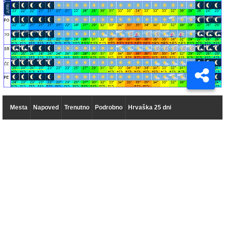
Mesta
Napoved
Trenutno
Podrobno
Hrvaška 25 dni
Vreme 14 dni po dnevih