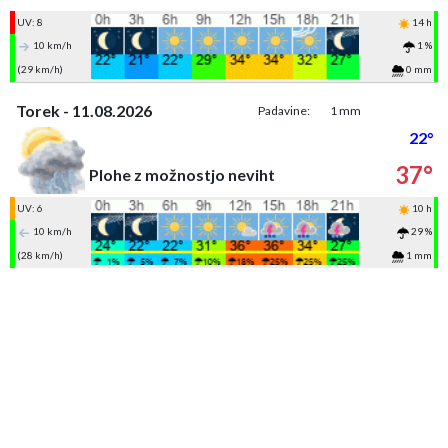
UV: 8
14 h
10 km/h
1 %
(29 km/h)
0 mm
Torek - 11.08.2026
Padavine:
1 mm
22°
37°
Plohe z možnostjo neviht
UV: 6
10 h
10 km/h
29 %
(28 km/h)
1 mm