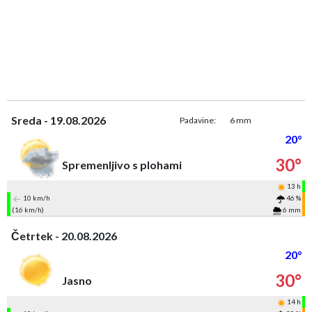
Sreda - 19.08.2026
Padavine:
6 mm
20°
30°
Spremenljivo s plohami
13 h
10 km/h
46 %
(16 km/h)
6 mm
Četrtek - 20.08.2026
20°
30°
Jasno
14 h