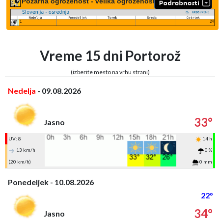
Požarna ogroženost - velika ogroženost
Vreme 15 dni Portorož
(izberite mesto na vrhu strani)
Nedelja
- 09.08.2026
33°
Jasno
UV: 8
14 h
13 km/h
0 %
(20 km/h)
0 mm
Ponedeljek - 10.08.2026
22°
34°
Jasno