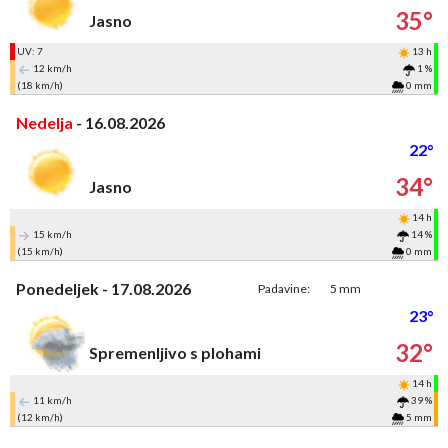
35°
Jasno
UV: 7
13 h
12 km/h
1 %
(18 km/h)
0 mm
Nedelja
- 16.08.2026
22°
34°
Jasno
14 h
15 km/h
14 %
(15 km/h)
0 mm
Ponedeljek - 17.08.2026
Padavine:
5 mm
23°
32°
Spremenljivo s plohami
14 h
11 km/h
39 %
(12 km/h)
5 mm