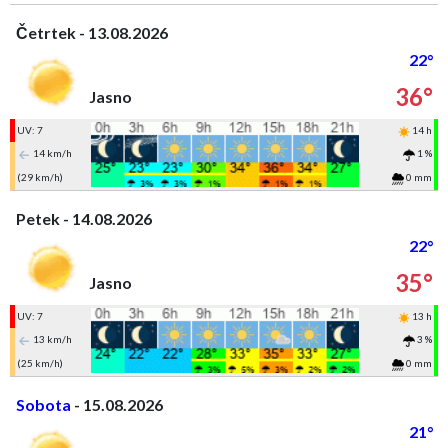
Četrtek - 13.08.2026
22°
36°
Jasno
UV: 7
14 h
14 km/h
1 %
(29 km/h)
0 mm
Petek - 14.08.2026
22°
35°
Jasno
UV: 7
13 h
13 km/h
3 %
(25 km/h)
0 mm
Sobota
- 15.08.2026
21°