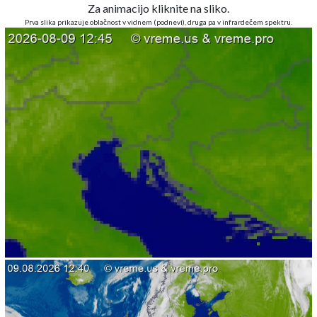
Za animacijo kliknite na sliko.
Prva slika prikazuje oblačnost v vidnem (podnevi), druga pa v infrardečem spektru.