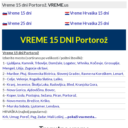
Vreme 15 dni Portorož.
VREME
.us
Vreme 15 dni
Vreme Hrvaška 15 dni
Vreme 25 dni
Vreme Hrvaška 25 dni
VREME 15 DNI Portorož
Vreme 15 dni Portorož
Izberite mesto (sortirano po velikosti / poštni številki):
1 -
Ljubljana
,
Kamnik
,
Trbovlje
,
Domžale
,
Logatec
,
Vrhnika
,
Kočevje
,
Grosuplje
,
Mengeš
,
Litija
,
Zagorje ob Savi
,
2 -
Maribor
,
Ptuj
,
Slovenska Bistrica
,
Slovenj Gradec
,
Ravne na Koroškem
,
Lenart
,
3 -
Celje
,
Velenje
,
Rogaška Slatina
,
Laško
,
4 -
Kranj
,
Jesenice
,
Škofja Loka
,
Radovljica
,
Bled
,
Kranjska Gora
,
5 -
Nova Gorica
,
Ajdovščina
,
Bovec
,
6 -
Koper
,
Izola
,
Postojna
,
Sežana
,
Piran
,
Portorož
,
8 -
Novo mesto
,
Brežice
,
Krško
,
9 -
Murska Sobota
,
Ljutomer
,
Lendava
,
HRVAŠKA (najbolj popularno):
Krk
,
Umag
,
Poreč
,
Pag
,
Zadar
,
Mali Lošinj
,
...pokaži vsa mesta...