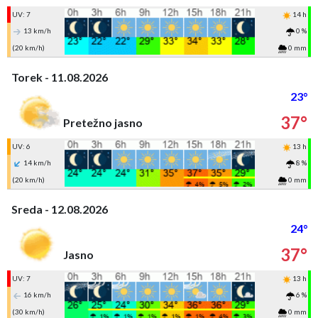
UV: 7
14 h
13 km/h
0 %
(20 km/h)
0 mm
Torek - 11.08.2026
23°
37°
Pretežno jasno
UV: 6
13 h
14 km/h
8 %
(20 km/h)
0 mm
Sreda - 12.08.2026
24°
37°
Jasno
UV: 7
13 h
16 km/h
6 %
(30 km/h)
0 mm