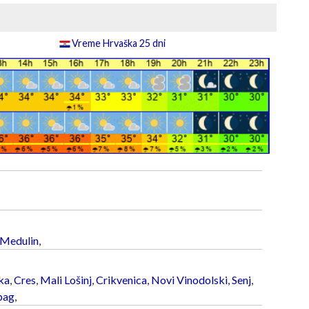
Vreme Hrvaška 25 dni
Medulin
,
ka
,
Cres
,
Mali Lošinj
,
Crikvenica
,
Novi Vinodolski
,
Senj
,
bag
,