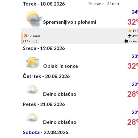
Torek - 18.08.2026
Padavine:
22 mm
24
32
Spremenljivo s plohami
14 
17 km/h
39 
(17 km/h)
22 m
Sreda - 19.08.2026
23
32
Oblaki in sonce
Četrtek - 20.08.2026
22
28
Delno oblačno
Petek - 21.08.2026
22
28
Delno oblačno
Sobota
- 22.08.2026