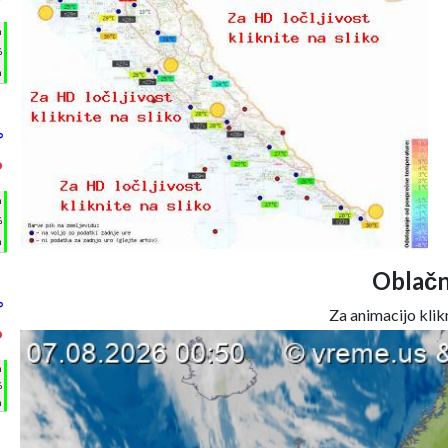
°
h
%
m
°
°
h
%
m
Oblačn
°
Za animacijo klikn
°
h
%
m