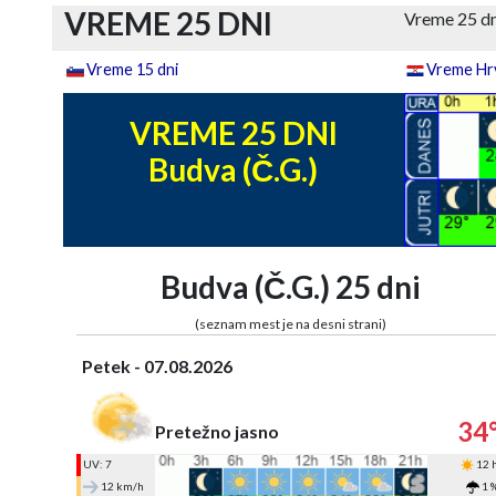
VREME 25 DNI
Vreme 25 dn
Vreme 15 dni
Vreme Hrv
VREME 25 DNI
Budva (Č.G.)
Budva (Č.G.) 25 dni
(seznam mest je na desni strani)
Petek - 07.08.2026
34
Pretežno jasno
UV: 7
12 
12 km/h
1 