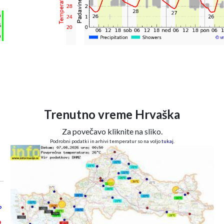
°
h
%
m
Trenutno vreme Hrvaška
Za povečavo kliknite na sliko.
Podrobni podatki in arhivi temperatur so na voljo
tukaj
.
°