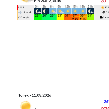
37
Pretežno jasno
UV: 8
13 
14 km/h
6 
(30 km/h)
0 m
Torek - 11.08.2026
26