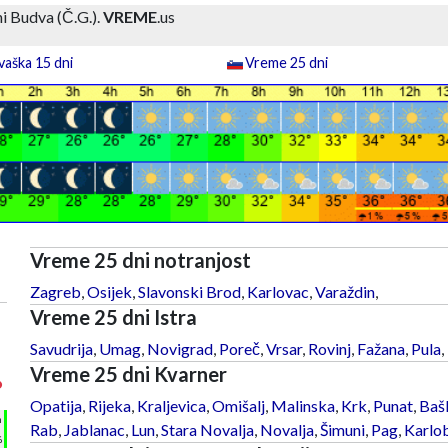
i Budva (Č.G.).
VREME
.us
aška 15 dni
Vreme 25 dni
Vreme 25 dni notranjost
Zagreb
,
Osijek
,
Slavonski Brod
,
Karlovac
,
Varaždin
,
Vreme 25 dni Istra
Savudrija
,
Umag
,
Novigrad
,
Poreč
,
Vrsar
,
Rovinj
,
Fažana
,
Pula
,
Vreme 25 dni Kvarner
°
Opatija
,
Rijeka
,
Kraljevica
,
Omišalj
,
Malinska
,
Krk
,
Punat
,
Baš
h
Rab
,
Jablanac
,
Lun
,
Stara Novalja
,
Novalja
,
Šimuni
,
Pag
,
Karlo
%