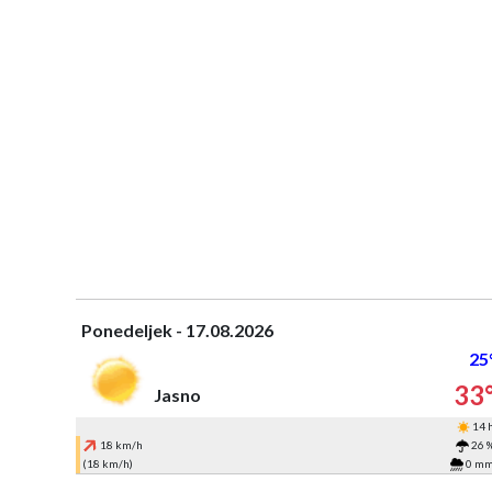
Ponedeljek - 17.08.2026
25
33
Jasno
14 
18 km/h
26 
(18 km/h)
0 m