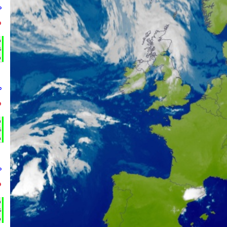
°
°
h
%
m
°
°
h
%
m
°
°
h
%
m