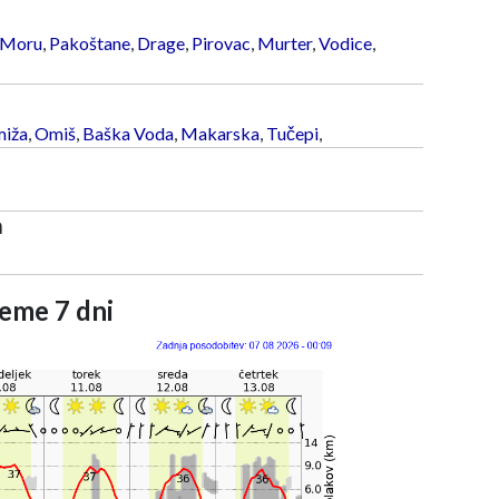
 Moru
,
Pakoštane
,
Drage
,
Pirovac
,
Murter
,
Vodice
,
iža
,
Omiš
,
Baška Voda
,
Makarska
,
Tučepi
,
a
eme 7 dni