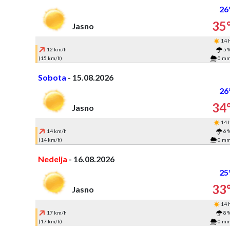
26
35
Jasno
14 
12 km/h
5 
(15 km/h)
0 m
Sobota
- 15.08.2026
26
34
Jasno
14 
14 km/h
6 
(14 km/h)
0 m
Nedelja
- 16.08.2026
25
33
Jasno
14 
17 km/h
8 
(17 km/h)
0 m