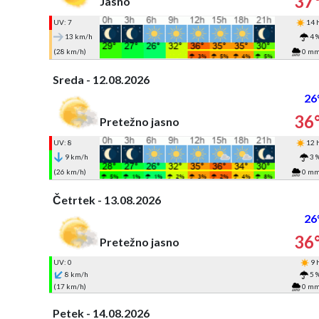
37
Jasno
UV: 7
14 
13 km/h
4 
(28 km/h)
0 m
Sreda - 12.08.2026
26
36
Pretežno jasno
UV: 8
12 
9 km/h
3 
(26 km/h)
0 m
Četrtek - 13.08.2026
26
36
Pretežno jasno
UV: 0
9 
8 km/h
5 
(17 km/h)
0 m
Petek - 14.08.2026