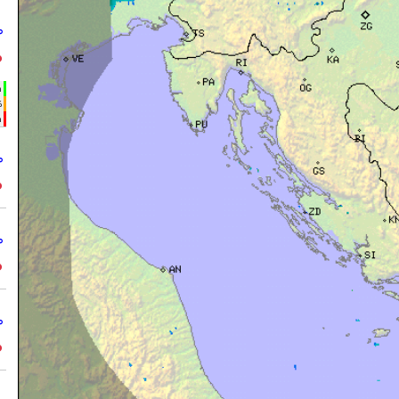
°
°
h
%
m
°
°
°
°
°
°