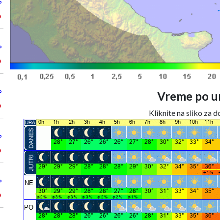
°
°
°
°
°
Vreme po ur
°
Kliknite na sliko za 
°
°
°
°