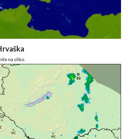
Hrvaška
ite na sliko.