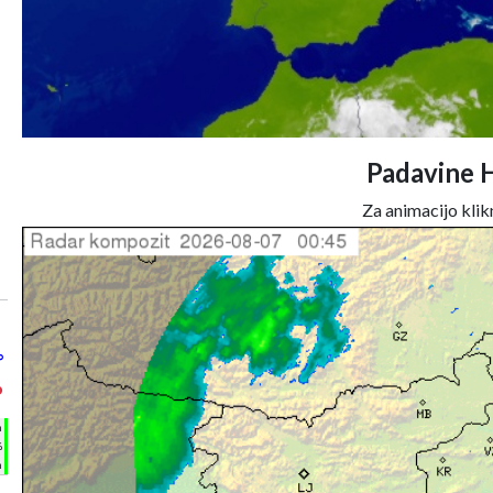
Padavine 
Za animacijo klikn
°
°
h
%
m