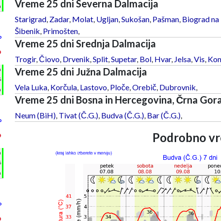
Vreme 25 dni Severna Dalmacija
m
Starigrad
,
Zadar
,
Molat
,
Ugljan
,
Sukošan
,
Pašman
,
Biograd na
Šibenik
,
Primošten
,
°
Vreme 25 dni Srednja Dalmacija
°
Trogir
,
Čiovo
,
Drvenik
,
Split
,
Supetar
,
Bol
,
Hvar
,
Jelsa
,
Vis
,
Kom
Vreme 25 dni Južna Dalmacija
h
%
Vela Luka
,
Korčula
,
Lastovo
,
Ploče
,
Orebič
,
Dubrovnik
,
m
Vreme 25 dni Bosna in Hercegovina, Črna Gor
Neum (BiH)
,
Tivat (Č.G.)
,
Budva (Č.G.)
,
Bar (Č.G.)
,
°
Podrobno vr
°
h
%
m
°