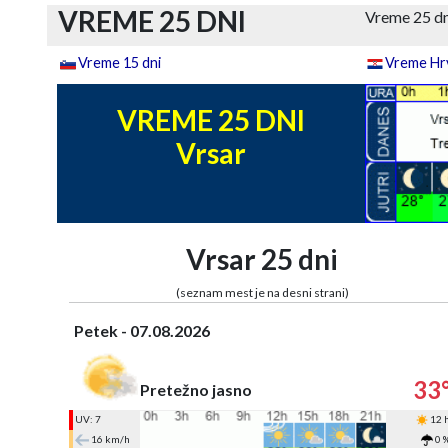
VREME 25 DNI
Vreme 25 dn
Vreme 15 dni
Vreme Hrv
VREME 25 DNI
Vrsar
Vrsar 25 dni
(seznam mest je na desni strani)
Petek - 07.08.2026
33
Pretežno jasno
UV: 7
12 
16 km/h
0 