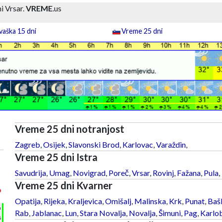
i Vrsar.
VREME
.us
aška 15 dni
Vreme 25 dni
Vreme 25 dni notranjost
Zagreb
,
Osijek
,
Slavonski Brod
,
Karlovac
,
Varaždin
,
Vreme 25 dni Istra
Savudrija
,
Umag
,
Novigrad
,
Poreč
,
Vrsar
,
Rovinj
,
Fažana
,
Pula
,
Vreme 25 dni Kvarner
°
Opatija
,
Rijeka
,
Kraljevica
,
Omišalj
,
Malinska
,
Krk
,
Punat
,
Baš
h
Rab
,
Jablanac
,
Lun
,
Stara Novalja
,
Novalja
,
Šimuni
,
Pag
,
Karlo
%