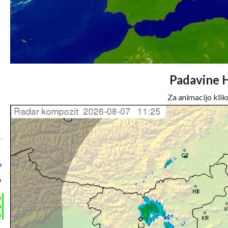
Padavine 
Za animacijo klikn
°
°
h
%
m