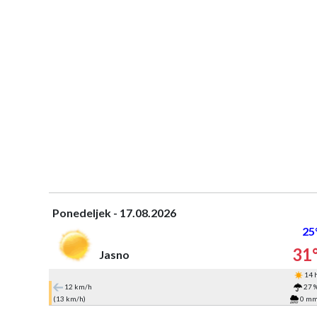
Ponedeljek - 17.08.2026
25
31
Jasno
14 
12 km/h
27 
(13 km/h)
0 m