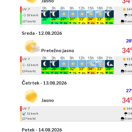
34
Jasno
UV: 7
14 
10 km/h
5 
(27 km/h)
0 m
Sreda - 12.08.2026
28
34
Pretežno jasno
UV: 7
11 
12 km/h
4 
(24 km/h)
0 m
Četrtek - 13.08.2026
27
34
Jasno
UV: 7
14 
12 km/h
1 
(27 km/h)
0 m
Petek - 14.08.2026