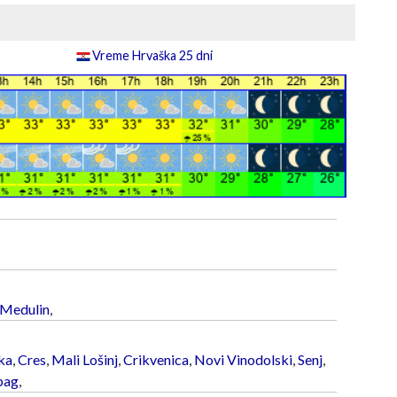
Vreme Hrvaška 25 dni
Medulin
,
ka
,
Cres
,
Mali Lošinj
,
Crikvenica
,
Novi Vinodolski
,
Senj
,
bag
,