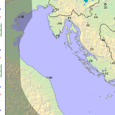
°
°
h
%
m
°
°
h
%
m
°
°
°