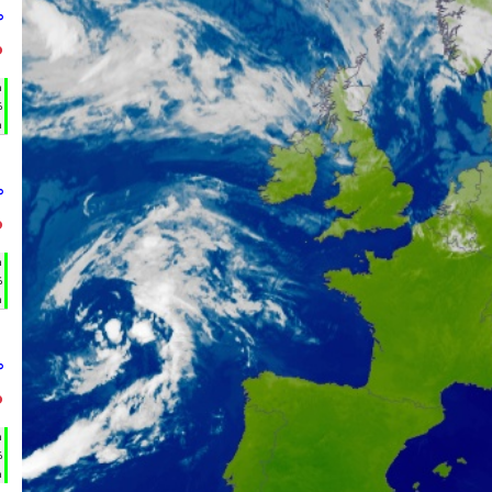
°
°
h
%
m
°
°
h
%
m
°
°
h
%
m