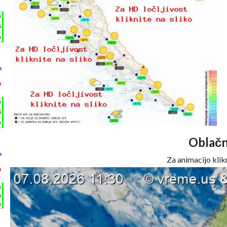
°
h
%
m
°
°
h
%
m
Oblačn
°
Za animacijo klikn
°
h
%
m