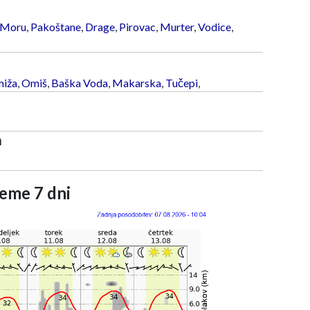
 Moru
,
Pakoštane
,
Drage
,
Pirovac
,
Murter
,
Vodice
,
iža
,
Omiš
,
Baška Voda
,
Makarska
,
Tučepi
,
a
eme 7 dni