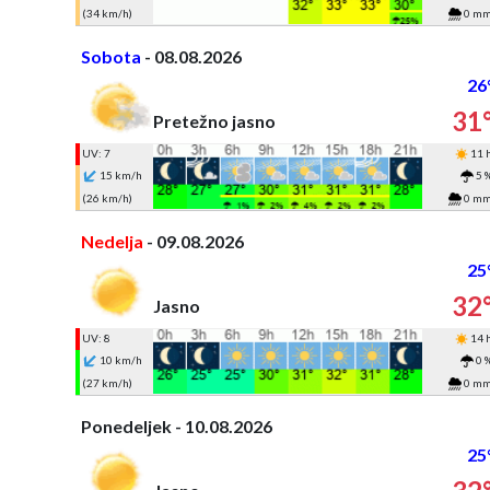
(34 km/h)
0 m
Sobota
- 08.08.2026
26
31
Pretežno jasno
UV: 7
11 
15 km/h
5 
(26 km/h)
0 m
Nedelja
- 09.08.2026
25
32
Jasno
UV: 8
14 
10 km/h
0 
(27 km/h)
0 m
Ponedeljek - 10.08.2026
25