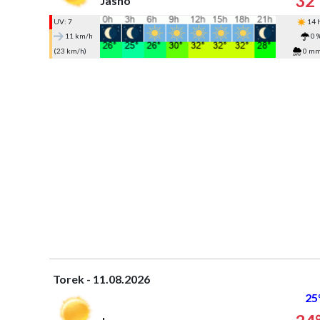
32
Jasno
UV: 7
14 
11 km/h
0 
(23 km/h)
0 m
Torek - 11.08.2026
25