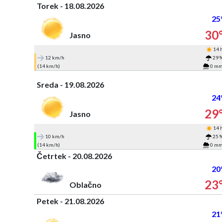
Torek - 18.08.2026
25
30
Jasno
14 
12 km/h
29 
(14 km/h)
0 m
Sreda - 19.08.2026
24
29
Jasno
14 
10 km/h
25 
(14 km/h)
0 m
Četrtek - 20.08.2026
20
23
Oblačno
Petek - 21.08.2026
21