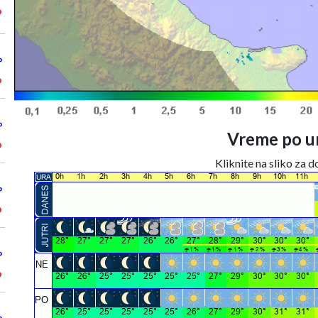
°
°
°
°
Vreme po ur
°
Kliknite na sliko za 
°
°
°
°