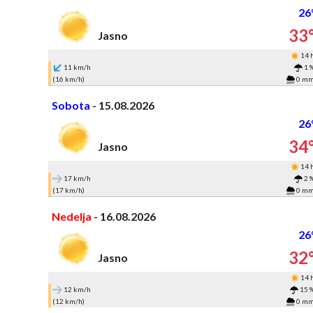
26
33
Jasno
14 
11 km/h
1 
(16 km/h)
0 m
Sobota
- 15.08.2026
26
34
Jasno
14 
17 km/h
2 
(17 km/h)
0 m
Nedelja
- 16.08.2026
26
32
Jasno
14 
12 km/h
15 
(12 km/h)
0 m