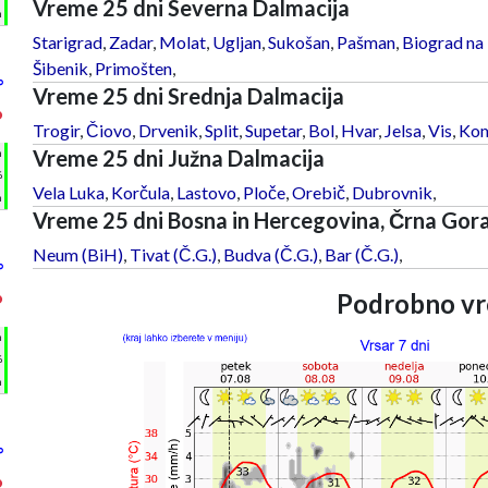
Vreme 25 dni Severna Dalmacija
m
Starigrad
,
Zadar
,
Molat
,
Ugljan
,
Sukošan
,
Pašman
,
Biograd na
Šibenik
,
Primošten
,
°
Vreme 25 dni Srednja Dalmacija
°
Trogir
,
Čiovo
,
Drvenik
,
Split
,
Supetar
,
Bol
,
Hvar
,
Jelsa
,
Vis
,
Kom
Vreme 25 dni Južna Dalmacija
h
%
Vela Luka
,
Korčula
,
Lastovo
,
Ploče
,
Orebič
,
Dubrovnik
,
m
Vreme 25 dni Bosna in Hercegovina, Črna Gor
Neum (BiH)
,
Tivat (Č.G.)
,
Budva (Č.G.)
,
Bar (Č.G.)
,
°
Podrobno vr
°
h
%
m
°