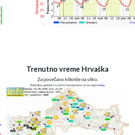
°
h
%
m
Trenutno vreme Hrvaška
Za povečavo kliknite na sliko.
Podrobni podatki in arhivi temperatur so na voljo
tukaj
.
°