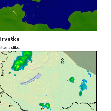
Hrvaška
ite na sliko.