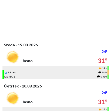
Sreda - 19.08.2026
24°
31°
Jasno
14 h
8 km/h
38 %
(22 km/h)
0 mm
Četrtek - 20.08.2026
24°
31°
Jasno
14 h