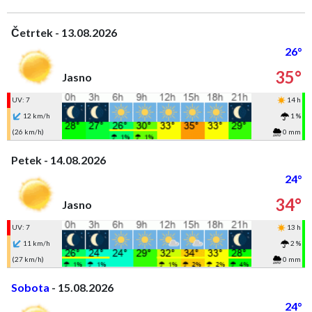
Četrtek - 13.08.2026
26°
35°
Jasno
UV: 7
14 h
12 km/h
1 %
(26 km/h)
0 mm
Petek - 14.08.2026
24°
34°
Jasno
UV: 7
13 h
11 km/h
2 %
(27 km/h)
0 mm
Sobota
- 15.08.2026
24°