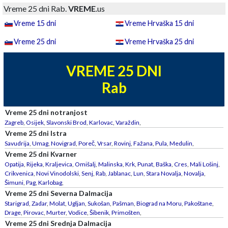
Vreme 25 dni Rab.
VREME
.us
Vreme 15 dni
Vreme Hrvaška 15 dni
Vreme 25 dni
Vreme Hrvaška 25 dni
VREME 25 DNI
Rab
Vreme 25 dni notranjost
Zagreb
,
Osijek
,
Slavonski Brod
,
Karlovac
,
Varaždin
,
Vreme 25 dni Istra
Savudrija
,
Umag
,
Novigrad
,
Poreč
,
Vrsar
,
Rovinj
,
Fažana
,
Pula
,
Medulin
,
Vreme 25 dni Kvarner
Opatija
,
Rijeka
,
Kraljevica
,
Omišalj
,
Malinska
,
Krk
,
Punat
,
Baška
,
Cres
,
Mali Lošinj
,
Crikvenica
,
Novi Vinodolski
,
Senj
,
Rab
,
Jablanac
,
Lun
,
Stara Novalja
,
Novalja
,
Šimuni
,
Pag
,
Karlobag
,
Vreme 25 dni Severna Dalmacija
Starigrad
,
Zadar
,
Molat
,
Ugljan
,
Sukošan
,
Pašman
,
Biograd na Moru
,
Pakoštane
,
Drage
,
Pirovac
,
Murter
,
Vodice
,
Šibenik
,
Primošten
,
Vreme 25 dni Srednja Dalmacija