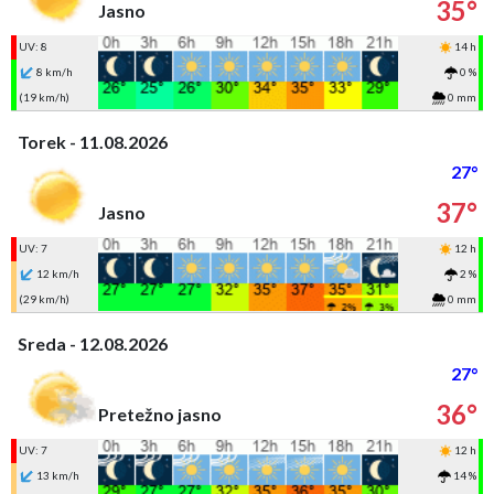
35°
Jasno
UV: 8
14 h
8 km/h
0 %
(19 km/h)
0 mm
Torek - 11.08.2026
27°
37°
Jasno
UV: 7
12 h
12 km/h
2 %
(29 km/h)
0 mm
Sreda - 12.08.2026
27°
36°
Pretežno jasno
UV: 7
12 h
13 km/h
14 %