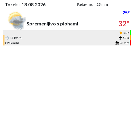
Torek - 18.08.2026
Padavine:
23 mm
25°
32°
Spremenljivo s plohami
11 h
11 km/h
50 %
(19 km/h)
23 mm