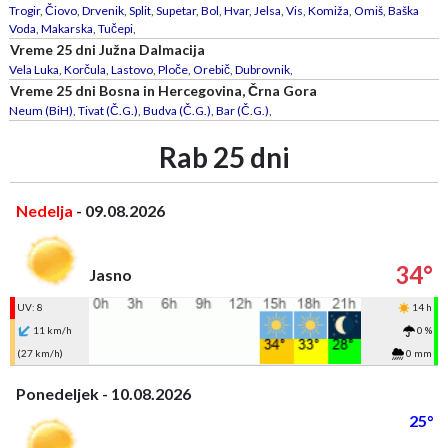
Trogir
,
Čiovo
,
Drvenik
,
Split
,
Supetar
,
Bol
,
Hvar
,
Jelsa
,
Vis
,
Komiža
,
Omiš
,
Baška
Voda
,
Makarska
,
Tučepi
,
Vreme 25 dni Južna Dalmacija
Vela Luka
,
Korčula
,
Lastovo
,
Ploče
,
Orebič
,
Dubrovnik
,
Vreme 25 dni Bosna in Hercegovina, Črna Gora
Neum (BiH)
,
Tivat (Č.G.)
,
Budva (Č.G.)
,
Bar (Č.G.)
,
Rab 25 dni
Nedelja
- 09.08.2026
34°
Jasno
UV: 8
14 h
11 km/h
0 %
(27 km/h)
0 mm
Ponedeljek - 10.08.2026
25°