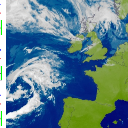
°
°
h
%
m
°
°
h
%
m
°
°
h
%
m