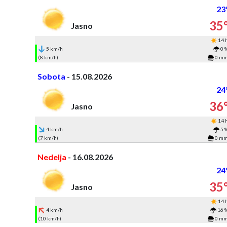
23
35
Jasno
14 
5 km/h
0 
(8 km/h)
0 m
Sobota
- 15.08.2026
24
36
Jasno
14 
4 km/h
5 
(7 km/h)
0 m
Nedelja
- 16.08.2026
24
35
Jasno
14 
4 km/h
16 
(10 km/h)
0 m