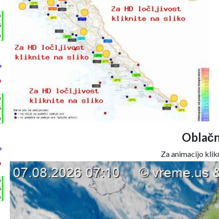
°
h
%
m
°
°
h
%
m
Oblačn
°
Za animacijo klikn
°
h
%
m