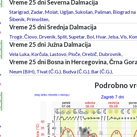
Vreme 25 dni Severna Dalmacija
m
Starigrad
,
Zadar
,
Molat
,
Ugljan
,
Sukošan
,
Pašman
,
Biograd na
Šibenik
,
Primošten
,
°
Vreme 25 dni Srednja Dalmacija
°
Trogir
,
Čiovo
,
Drvenik
,
Split
,
Supetar
,
Bol
,
Hvar
,
Jelsa
,
Vis
,
Kom
Vreme 25 dni Južna Dalmacija
h
%
Vela Luka
,
Korčula
,
Lastovo
,
Ploče
,
Orebič
,
Dubrovnik
,
m
Vreme 25 dni Bosna in Hercegovina, Črna Gor
Neum (BiH)
,
Tivat (Č.G.)
,
Budva (Č.G.)
,
Bar (Č.G.)
,
°
Podrobno vr
°
h
%
m
°