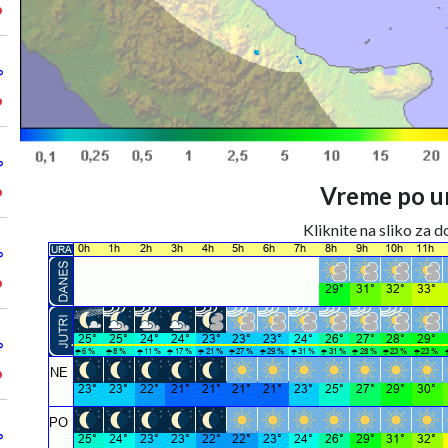
°
°
°
°
Vreme po ur
°
Kliknite na sliko za 
°
°
°
°
°