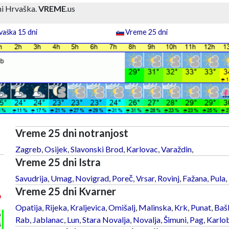
ni Hrvaška.
VREME
.us
aška 15 dni
Vreme 25 dni
Vreme 25 dni notranjost
Zagreb
,
Osijek
,
Slavonski Brod
,
Karlovac
,
Varaždin
,
Vreme 25 dni Istra
Savudrija
,
Umag
,
Novigrad
,
Poreč
,
Vrsar
,
Rovinj
,
Fažana
,
Pula
,
Vreme 25 dni Kvarner
°
Opatija
,
Rijeka
,
Kraljevica
,
Omišalj
,
Malinska
,
Krk
,
Punat
,
Baš
h
Rab
,
Jablanac
,
Lun
,
Stara Novalja
,
Novalja
,
Šimuni
,
Pag
,
Karlo
%