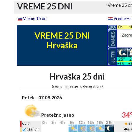
VREME 25 DNI
Vreme 25 d
Vreme 15 dni
Vreme Hrv
VREME 25 DNI
Hrvaška
Hrvaška 25 dni
(seznam mest je na desni strani)
Petek - 07.08.2026
34
Pretežno jasno
UV: 7
8 
13 km/h
8 