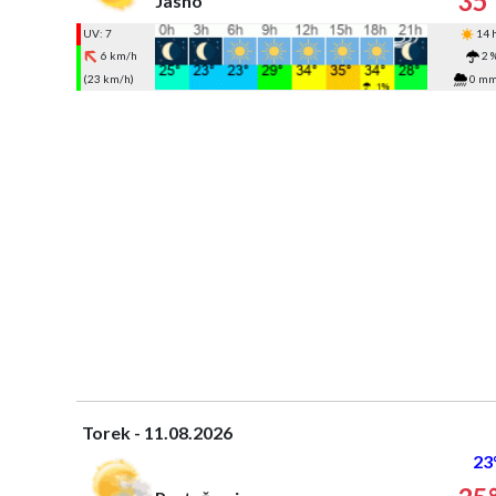
35
Jasno
UV: 7
14 
6 km/h
2 
(23 km/h)
0 m
Torek - 11.08.2026
23