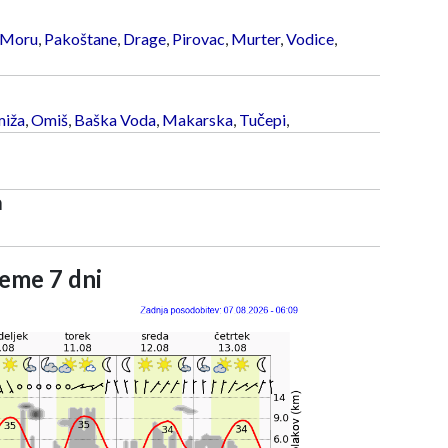
 Moru
,
Pakoštane
,
Drage
,
Pirovac
,
Murter
,
Vodice
,
iža
,
Omiš
,
Baška Voda
,
Makarska
,
Tučepi
,
a
eme 7 dni