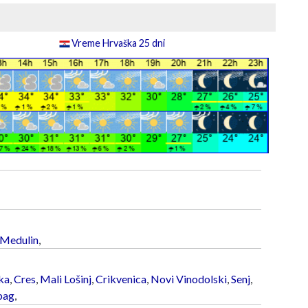
Vreme Hrvaška 25 dni
Medulin
,
ka
,
Cres
,
Mali Lošinj
,
Crikvenica
,
Novi Vinodolski
,
Senj
,
bag
,