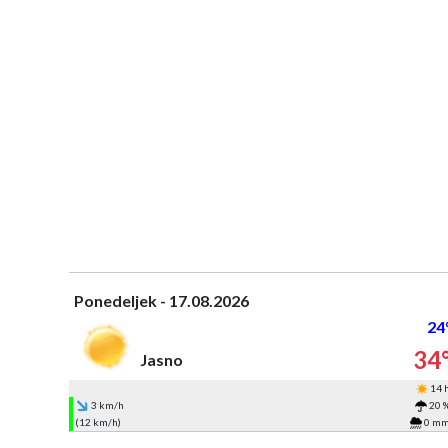
Ponedeljek - 17.08.2026
24
34
Jasno
14 
3 km/h
20 
(12 km/h)
0 m