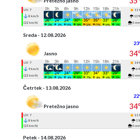
35
Pretežno jasno
UV: 7
11 
8 km/h
13 
(22 km/h)
0 m
Sreda - 12.08.2026
23
34
Jasno
UV: 7
14 
9 km/h
6 
(22 km/h)
0 m
Četrtek - 13.08.2026
22
34
Pretežno jasno
UV: 7
11 
8 km/h
1 
(23 km/h)
0 m
Petek - 14.08.2026