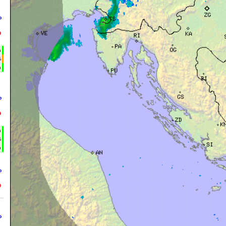
°
°
h
%
m
°
°
h
%
m
°
°
°