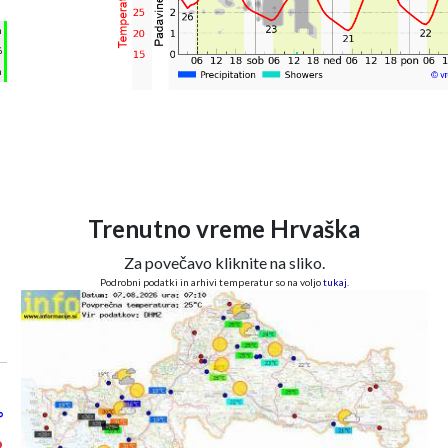
°
h
%
m
Trenutno vreme Hrvaška
Za povečavo kliknite na sliko.
Podrobni podatki in arhivi temperatur so na voljo
tukaj
.
°