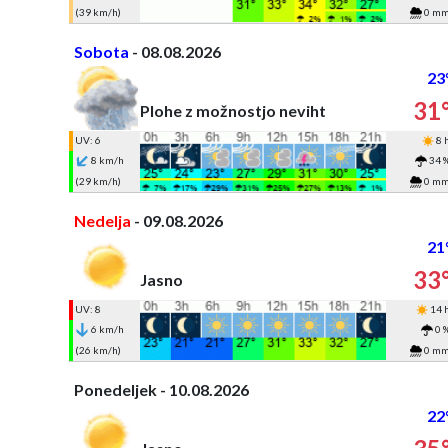
(39 km/h)
0 m
Sobota
- 08.08.2026
23
31
Plohe z možnostjo neviht
UV: 6
8 
8 km/h
34 
(29 km/h)
0 m
Nedelja
- 09.08.2026
21
33
Jasno
UV: 8
14 
6 km/h
0 
(26 km/h)
0 m
Ponedeljek - 10.08.2026
22