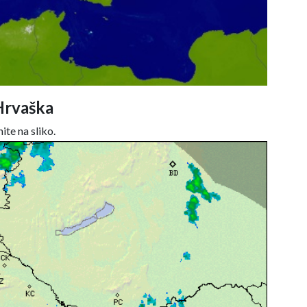
Hrvaška
ite na sliko.