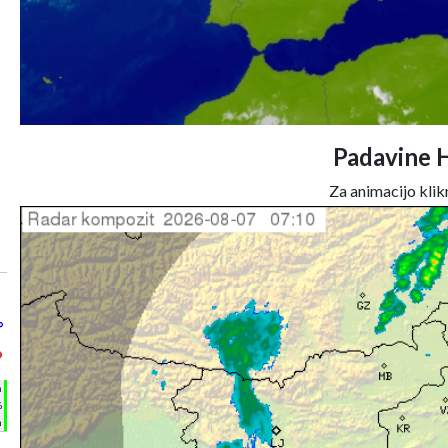
Padavine 
Za animacijo klikn
°
°
h
%
m