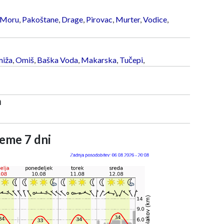
 Moru
,
Pakoštane
,
Drage
,
Pirovac
,
Murter
,
Vodice
,
iža
,
Omiš
,
Baška Voda
,
Makarska
,
Tučepi
,
a
eme 7 dni