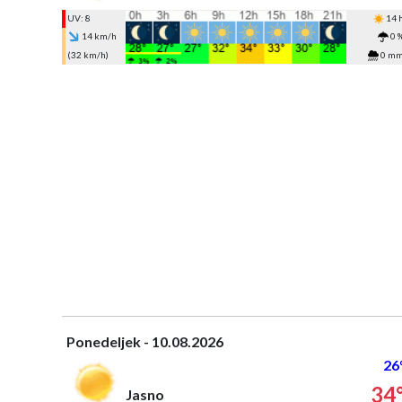
UV: 8
14 
14 km/h
0 
(32 km/h)
0 m
Ponedeljek - 10.08.2026
26
34
Jasno