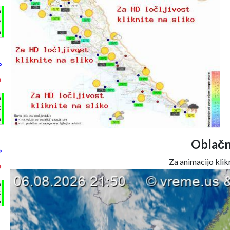
h
%
m
°
°
h
%
m
Oblačn
°
Za animacijo klikn
°
h
%
m