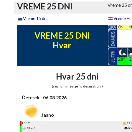
VREME 25 DNI
Vreme 25 dn
Vreme 15 dni
Vreme Hrv
VREME 25 DNI
Hvar
Hvar 25 dni
(seznam mest je na desni strani)
Četrtek - 06.08.2026
Jasno
UV: 7
13 
9 km/h
0 