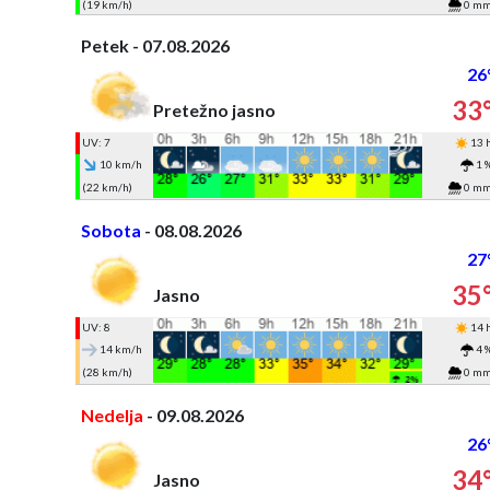
(19 km/h)
0 m
Petek - 07.08.2026
26
33
Pretežno jasno
UV: 7
13 
10 km/h
1 
(22 km/h)
0 m
Sobota
- 08.08.2026
27
35
Jasno
UV: 8
14 
14 km/h
4 
(28 km/h)
0 m
Nedelja
- 09.08.2026
26
34
Jasno