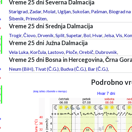
Vreme 25 dni Severna Dalmacija
m
Starigrad
,
Zadar
,
Molat
,
Ugljan
,
Sukošan
,
Pašman
,
Biograd na
Šibenik
,
Primošten
,
°
Vreme 25 dni Srednja Dalmacija
°
Trogir
,
Čiovo
,
Drvenik
,
Split
,
Supetar
,
Bol
,
Hvar
,
Jelsa
,
Vis
,
Kom
h
Vreme 25 dni Južna Dalmacija
%
m
Vela Luka
,
Korčula
,
Lastovo
,
Ploče
,
Orebič
,
Dubrovnik
,
Vreme 25 dni Bosna in Hercegovina, Črna Gor
Neum (BiH)
,
Tivat (Č.G.)
,
Budva (Č.G.)
,
Bar (Č.G.)
,
°
°
Podrobno vr
h
%
m
°
°