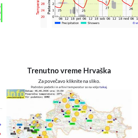
h
%
m
Trenutno vreme Hrvaška
Za povečavo kliknite na sliko.
Podrobni podatki in arhivi temperatur so na voljo
tukaj
.
°
°