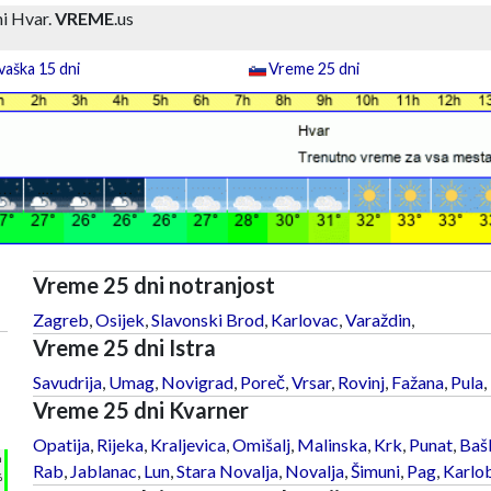
i Hvar.
VREME
.us
aška 15 dni
Vreme 25 dni
Vreme 25 dni notranjost
Zagreb
,
Osijek
,
Slavonski Brod
,
Karlovac
,
Varaždin
,
Vreme 25 dni Istra
Savudrija
,
Umag
,
Novigrad
,
Poreč
,
Vrsar
,
Rovinj
,
Fažana
,
Pula
,
Vreme 25 dni Kvarner
Opatija
,
Rijeka
,
Kraljevica
,
Omišalj
,
Malinska
,
Krk
,
Punat
,
Baš
h
Rab
,
Jablanac
,
Lun
,
Stara Novalja
,
Novalja
,
Šimuni
,
Pag
,
Karlo
%