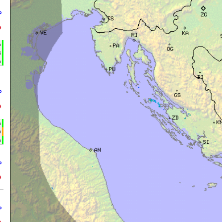
°
°
h
%
m
°
°
h
%
m
°
°
°