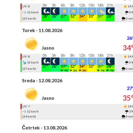
UV: 8
14 
12 km/h
0 
(25 km/h)
0 m
Torek - 11.08.2026
26
34
Jasno
UV: 8
14 
10 km/h
5 
(27 km/h)
0 m
Sreda - 12.08.2026
27
35
Jasno
UV: 7
14 
12 km/h
3 
(24 km/h)
0 m
Četrtek - 13.08.2026