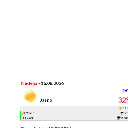
Nedelja
- 16.08.2026
26
32
Jasno
14 
9 km/h
5 
(14 km/h)
0 m