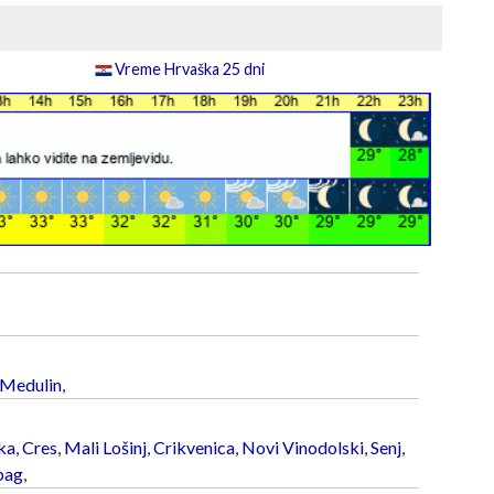
Vreme Hrvaška 25 dni
Medulin
,
ka
,
Cres
,
Mali Lošinj
,
Crikvenica
,
Novi Vinodolski
,
Senj
,
bag
,