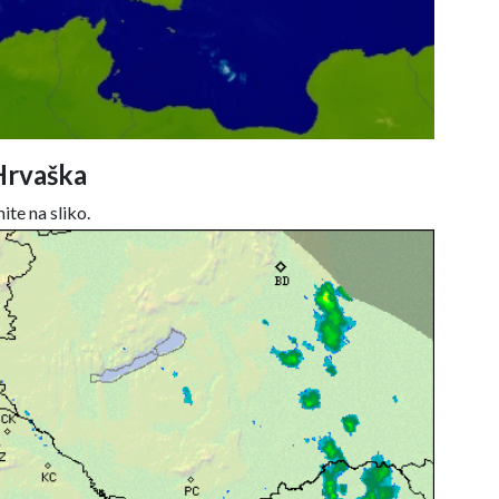
Hrvaška
ite na sliko.