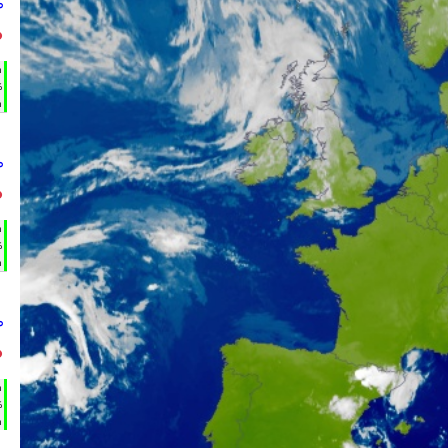
°
°
h
%
m
°
°
h
%
m
°
°
h
%
m