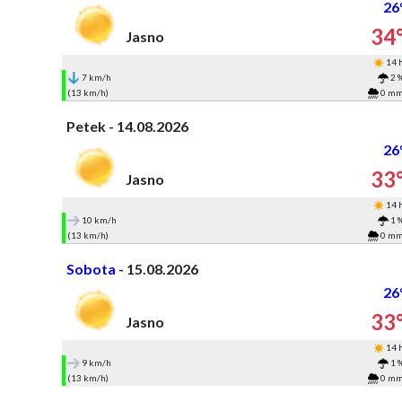
26
34
Jasno
14 
7 km/h
2 
(13 km/h)
0 m
Petek - 14.08.2026
26
33
Jasno
14 
10 km/h
1 
(13 km/h)
0 m
Sobota
- 15.08.2026
26
33
Jasno
14 
9 km/h
1 
(13 km/h)
0 m