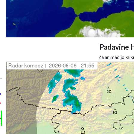
Padavine 
Za animacijo klikn
°
°
h
%
m