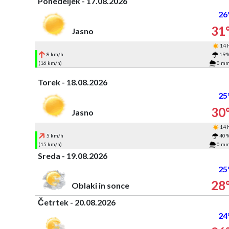
Ponedeljek - 17.08.2026
26
31
Jasno
14 
8 km/h
19 
(16 km/h)
0 m
Torek - 18.08.2026
25
30
Jasno
14 
5 km/h
40 
(15 km/h)
0 m
Sreda - 19.08.2026
25
28
Oblaki in sonce
Četrtek - 20.08.2026
24