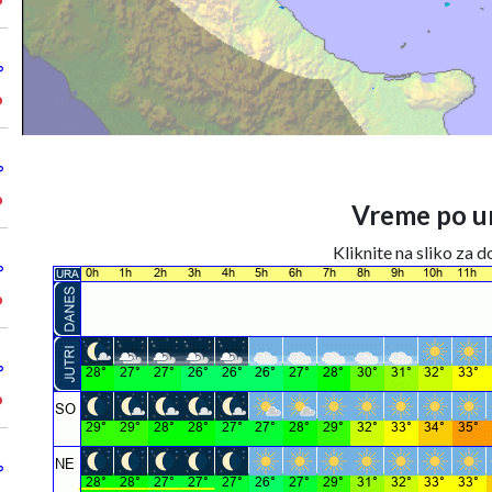
°
°
°
°
°
Vreme po ur
Kliknite na sliko za 
°
°
°
°
°