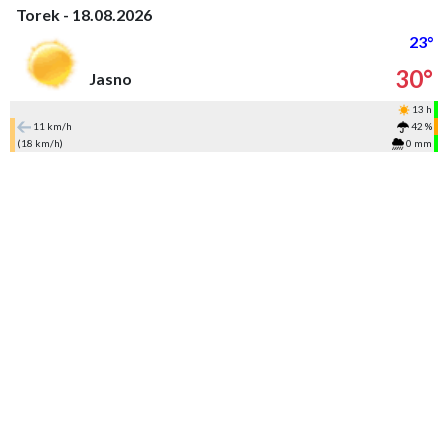
Torek - 18.08.2026
23°
30°
Jasno
13 h
11 km/h
42 %
(18 km/h)
0 mm