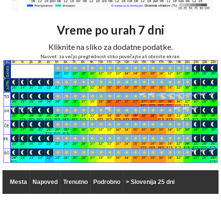
Vreme po urah 7 dni
Kliknite na sliko za dodatne podatke.
Nasvet: za večjo preglednost sliko povečajte ali obrnite ekran.
Vreme 14 dni po dnevih
Mesta
Napoved
Trenutno
Podrobno
> Slovenija 25 dni