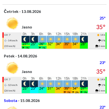
Četrtek - 13.08.2026
25°
35°
Jasno
UV: 7
14 h
14 km/h
0 %
(33 km/h)
0 mm
Petek - 14.08.2026
23°
35°
Jasno
UV: 7
14 h
12 km/h
1 %
(26 km/h)
0 mm
Sobota
- 15.08.2026
22°