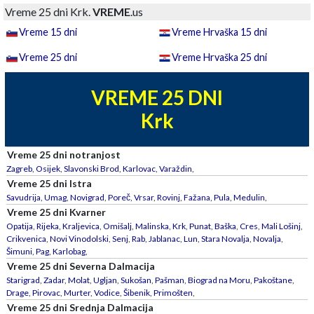
Vreme 25 dni Krk.
VREME
.us
Vreme 15 dni
Vreme Hrvaška 15 dni
Vreme 25 dni
Vreme Hrvaška 25 dni
VREME 25 DNI
Krk
Vreme 25 dni notranjost
Zagreb
,
Osijek
,
Slavonski Brod
,
Karlovac
,
Varaždin
,
Vreme 25 dni Istra
Savudrija
,
Umag
,
Novigrad
,
Poreč
,
Vrsar
,
Rovinj
,
Fažana
,
Pula
,
Medulin
,
Vreme 25 dni Kvarner
Opatija
,
Rijeka
,
Kraljevica
,
Omišalj
,
Malinska
,
Krk
,
Punat
,
Baška
,
Cres
,
Mali Lošinj
,
Crikvenica
,
Novi Vinodolski
,
Senj
,
Rab
,
Jablanac
,
Lun
,
Stara Novalja
,
Novalja
,
Šimuni
,
Pag
,
Karlobag
,
Vreme 25 dni Severna Dalmacija
Starigrad
,
Zadar
,
Molat
,
Ugljan
,
Sukošan
,
Pašman
,
Biograd na Moru
,
Pakoštane
,
Drage
,
Pirovac
,
Murter
,
Vodice
,
Šibenik
,
Primošten
,
Vreme 25 dni Srednja Dalmacija