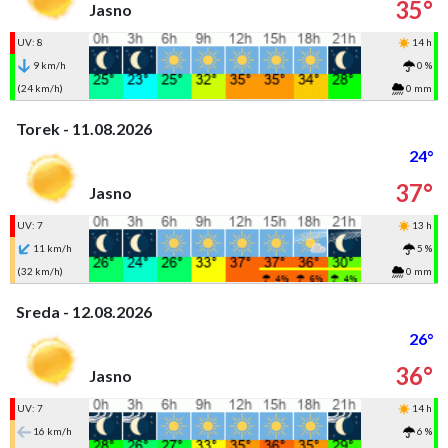
35°
Jasno
UV: 8
14 h
9 km/h
0 %
(24 km/h)
0 mm
Torek - 11.08.2026
24°
37°
Jasno
UV: 7
13 h
11 km/h
5 %
(32 km/h)
0 mm
Sreda - 12.08.2026
26°
36°
Jasno
UV: 7
14 h
16 km/h
6 %