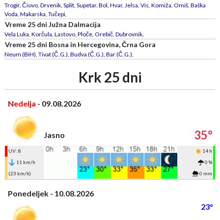
Trogir
,
Čiovo
,
Drvenik
,
Split
,
Supetar
,
Bol
,
Hvar
,
Jelsa
,
Vis
,
Komiža
,
Omiš
,
Baška
Voda
,
Makarska
,
Tučepi
,
Vreme 25 dni Južna Dalmacija
Vela Luka
,
Korčula
,
Lastovo
,
Ploče
,
Orebič
,
Dubrovnik
,
Vreme 25 dni Bosna in Hercegovina, Črna Gora
Neum (BiH)
,
Tivat (Č.G.)
,
Budva (Č.G.)
,
Bar (Č.G.)
,
Krk 25 dni
Nedelja
- 09.08.2026
35°
Jasno
UV: 8
14 h
11 km/h
0 %
(23 km/h)
0 mm
Ponedeljek - 10.08.2026
23°