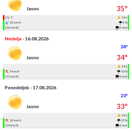
35°
Jasno
UV: 7
14 h
10 km/h
0 %
(26 km/h)
0 mm
Nedelja
- 16.08.2026
24°
34°
Jasno
14 h
9 km/h
10 %
(11 km/h)
0 mm
Ponedeljek - 17.08.2026
23°
33°
Jasno
14 h
10 km/h
25 %
(14 km/h)
0 mm