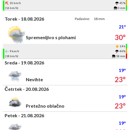
10 km/h
45 %
(16 km/h)
0 mm
Torek - 18.08.2026
Padavine:
18 mm
21°
30°
Spremenljivo s plohami
14 h
9 km/h
44 %
(18 km/h)
18 mm
Sreda - 19.08.2026
19°
23°
Nevihte
Četrtek - 20.08.2026
19°
23°
Pretežno oblačno
Petek - 21.08.2026
19°