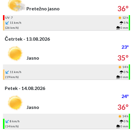
36°
Pretežno jasno
UV: 7
12 h
11 km/h
5 %
(26 km/h)
0 mm
Četrtek - 13.08.2026
23°
35°
Jasno
14 h
11 km/h
0 %
(19 km/h)
0 mm
Petek - 14.08.2026
24°
36°
Jasno
14 h
8 km/h
0 %
(14 km/h)
0 mm