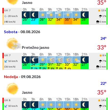
35°
Jasno
UV: 7
13 h
20 km/h
1 %
(48 km/h)
0 mm
Sobota
- 08.08.2026
24°
33°
Pretežno jasno
UV: 7
8 h
16 km/h
7 %
(36 km/h)
0 mm
Nedelja
- 09.08.2026
22°
35°
Jasno
UV: 8
14 h
10 km/h
1 %