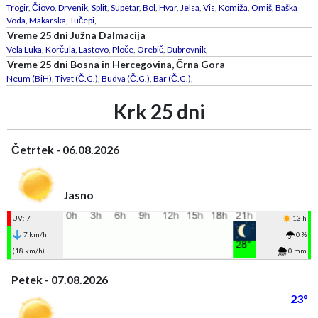
Trogir
,
Čiovo
,
Drvenik
,
Split
,
Supetar
,
Bol
,
Hvar
,
Jelsa
,
Vis
,
Komiža
,
Omiš
,
Baška
Voda
,
Makarska
,
Tučepi
,
Vreme 25 dni Južna Dalmacija
Vela Luka
,
Korčula
,
Lastovo
,
Ploče
,
Orebič
,
Dubrovnik
,
Vreme 25 dni Bosna in Hercegovina, Črna Gora
Neum (BiH)
,
Tivat (Č.G.)
,
Budva (Č.G.)
,
Bar (Č.G.)
,
Krk 25 dni
Četrtek - 06.08.2026
Jasno
UV: 7
13 h
7 km/h
0 %
(18 km/h)
0 mm
Petek - 07.08.2026
23°