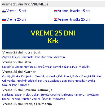
Vreme 25 dni Krk.
VREME
.us
Vreme 15 dni
Vreme Hrvaška 15 dni
Vreme 25 dni
Vreme Hrvaška 25 dni
VREME 25 DNI
Krk
Vreme 25 dni notranjost
Zagreb
,
Osijek
,
Slavonski Brod
,
Karlovac
,
Varaždin
,
Vreme 25 dni Istra
Savudrija
,
Umag
,
Novigrad
,
Poreč
,
Vrsar
,
Rovinj
,
Fažana
,
Pula
,
Medulin
,
Vreme 25 dni Kvarner
Opatija
,
Rijeka
,
Kraljevica
,
Omišalj
,
Malinska
,
Krk
,
Punat
,
Baška
,
Cres
,
Mali Lošinj
,
Crikvenica
,
Novi Vinodolski
,
Senj
,
Rab
,
Jablanac
,
Lun
,
Stara Novalja
,
Novalja
,
Šimuni
,
Pag
,
Karlobag
,
Vreme 25 dni Severna Dalmacija
Starigrad
,
Zadar
,
Molat
,
Ugljan
,
Sukošan
,
Pašman
,
Biograd na Moru
,
Pakoštane
,
Drage
,
Pirovac
,
Murter
,
Vodice
,
Šibenik
,
Primošten
,
Vreme 25 dni Srednja Dalmacija