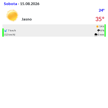
Sobota
- 15.08.2026
24°
35°
Jasno
14 h
7 km/h
8 %
(12 km/h)
0 mm