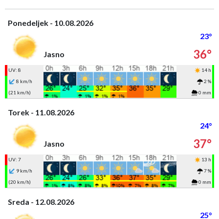
Ponedeljek - 10.08.2026
23°
36°
Jasno
UV: 8
14 h
8 km/h
2 %
(21 km/h)
0 mm
Torek - 11.08.2026
24°
37°
Jasno
UV: 7
13 h
9 km/h
7 %
(20 km/h)
0 mm
Sreda - 12.08.2026
25°