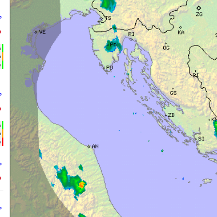
°
°
h
%
m
°
°
h
%
m
°
°
°