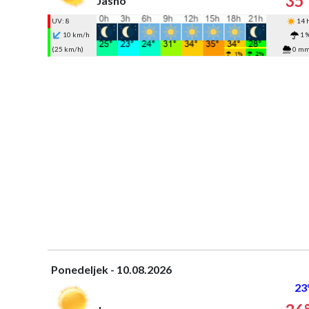
35
Jasno
UV: 8
14 
10 km/h
1 
(25 km/h)
0 m
Ponedeljek - 10.08.2026
23