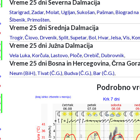
Vreme 25 dni Severna Dalmacija
m
Starigrad
,
Zadar
,
Molat
,
Ugljan
,
Sukošan
,
Pašman
,
Biograd na
Šibenik
,
Primošten
,
°
Vreme 25 dni Srednja Dalmacija
°
Trogir
,
Čiovo
,
Drvenik
,
Split
,
Supetar
,
Bol
,
Hvar
,
Jelsa
,
Vis
,
Kom
Vreme 25 dni Južna Dalmacija
h
%
Vela Luka
,
Korčula
,
Lastovo
,
Ploče
,
Orebič
,
Dubrovnik
,
m
Vreme 25 dni Bosna in Hercegovina, Črna Gor
Neum (BiH)
,
Tivat (Č.G.)
,
Budva (Č.G.)
,
Bar (Č.G.)
,
°
Podrobno vr
°
h
%
m
°