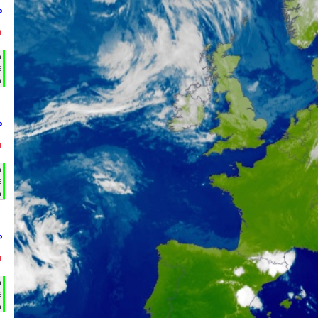
°
°
h
%
m
°
°
h
%
m
°
°
h
%
m