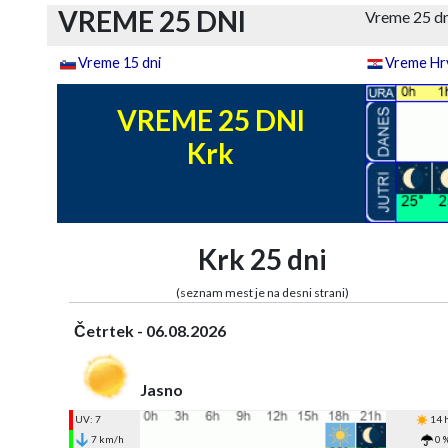
VREME 25 DNI
Vreme 25 dn
Vreme 15 dni
Vreme Hrv
VREME 25 DNI
Krk
Krk 25 dni
(seznam mest je na desni strani)
Četrtek - 06.08.2026
Jasno
UV: 7
14 
7 km/h
0 