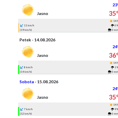
23
35
Jasno
14 
11 km/h
0 
(19 km/h)
0 m
Petek - 14.08.2026
24
36
Jasno
14 
8 km/h
1 
(14 km/h)
0 m
Sobota
- 15.08.2026
24
35
Jasno
14 
7 km/h
9 
(12 km/h)
0 m