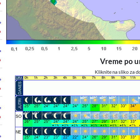
°
°
°
°
Vreme po ur
°
Kliknite na sliko za 
°
°
°
°
°