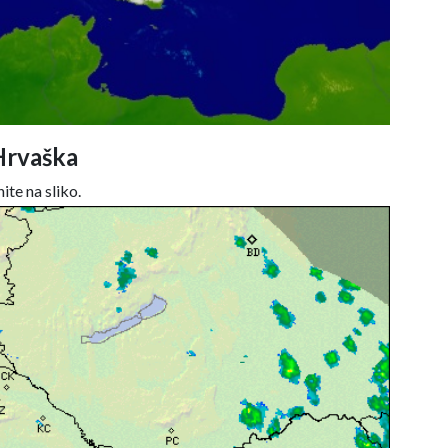
Hrvaška
ite na sliko.