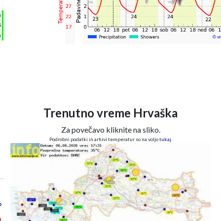
°
h
%
m
Trenutno vreme Hrvaška
Za povečavo kliknite na sliko.
Podrobni podatki in arhivi temperatur so na voljo
tukaj
.
°