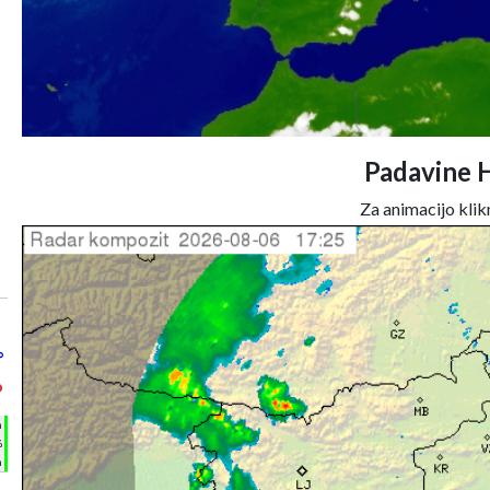
Padavine 
Za animacijo klikn
°
°
h
%
m