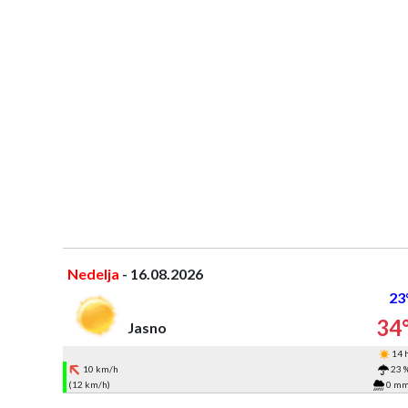
Nedelja
- 16.08.2026
23
34
Jasno
14 
10 km/h
23 
(12 km/h)
0 m