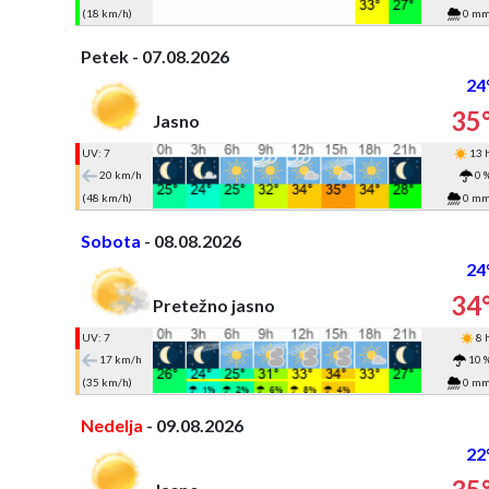
(18 km/h)
0 m
Petek - 07.08.2026
24
35
Jasno
UV: 7
13 
20 km/h
0 
(48 km/h)
0 m
Sobota
- 08.08.2026
24
34
Pretežno jasno
UV: 7
8 
17 km/h
10 
(35 km/h)
0 m
Nedelja
- 09.08.2026
22