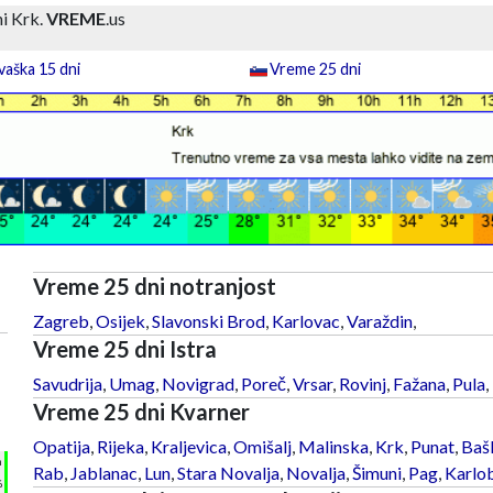
i Krk.
VREME
.us
aška 15 dni
Vreme 25 dni
Vreme 25 dni notranjost
Zagreb
,
Osijek
,
Slavonski Brod
,
Karlovac
,
Varaždin
,
Vreme 25 dni Istra
Savudrija
,
Umag
,
Novigrad
,
Poreč
,
Vrsar
,
Rovinj
,
Fažana
,
Pula
,
Vreme 25 dni Kvarner
Opatija
,
Rijeka
,
Kraljevica
,
Omišalj
,
Malinska
,
Krk
,
Punat
,
Baš
h
Rab
,
Jablanac
,
Lun
,
Stara Novalja
,
Novalja
,
Šimuni
,
Pag
,
Karlo
%