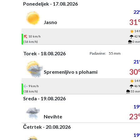
Ponedeljek - 17.08.2026
22
31
Jasno
14 
10 km/h
42 
(16 km/h)
0 m
Torek - 18.08.2026
Padavine:
55 mm
21
30
Spremenljivo s plohami
14 
9 km/h
46 
(18 km/h)
55 m
Sreda - 19.08.2026
19
23
Nevihte
Četrtek - 20.08.2026
19