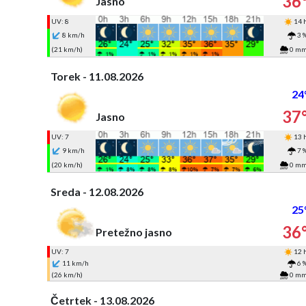
36
Jasno
UV: 8
14 
8 km/h
3 
(21 km/h)
0 m
Torek - 11.08.2026
24
37
Jasno
UV: 7
13 
9 km/h
7 
(20 km/h)
0 m
Sreda - 12.08.2026
25
36
Pretežno jasno
UV: 7
12 
11 km/h
6 
(26 km/h)
0 m
Četrtek - 13.08.2026