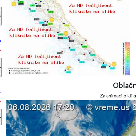
°
h
%
m
°
°
h
%
m
Oblačn
°
Za animacijo klikn
°
h
%
m