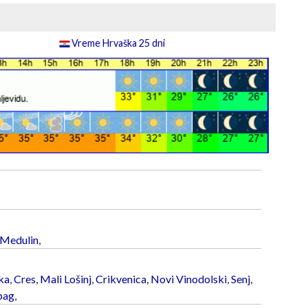
Vreme Hrvaška 25 dni
Medulin
,
ka
,
Cres
,
Mali Lošinj
,
Crikvenica
,
Novi Vinodolski
,
Senj
,
bag
,