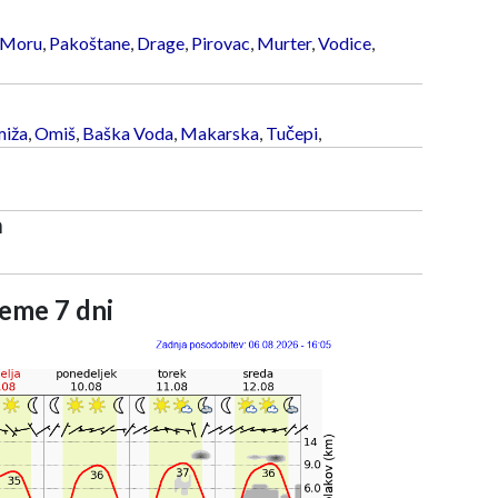
 Moru
,
Pakoštane
,
Drage
,
Pirovac
,
Murter
,
Vodice
,
iža
,
Omiš
,
Baška Voda
,
Makarska
,
Tučepi
,
a
eme 7 dni