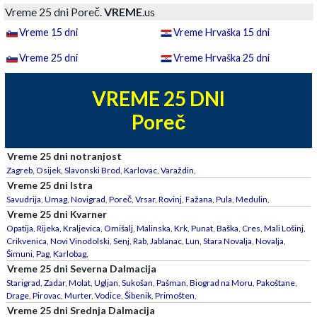
Vreme 25 dni Poreč.
VREME
.us
Vreme 15 dni
Vreme Hrvaška 15 dni
Vreme 25 dni
Vreme Hrvaška 25 dni
VREME 25 DNI
Poreč
Vreme 25 dni notranjost
Zagreb
,
Osijek
,
Slavonski Brod
,
Karlovac
,
Varaždin
,
Vreme 25 dni Istra
Savudrija
,
Umag
,
Novigrad
,
Poreč
,
Vrsar
,
Rovinj
,
Fažana
,
Pula
,
Medulin
,
Vreme 25 dni Kvarner
Opatija
,
Rijeka
,
Kraljevica
,
Omišalj
,
Malinska
,
Krk
,
Punat
,
Baška
,
Cres
,
Mali Lošinj
,
Crikvenica
,
Novi Vinodolski
,
Senj
,
Rab
,
Jablanac
,
Lun
,
Stara Novalja
,
Novalja
,
Šimuni
,
Pag
,
Karlobag
,
Vreme 25 dni Severna Dalmacija
Starigrad
,
Zadar
,
Molat
,
Ugljan
,
Sukošan
,
Pašman
,
Biograd na Moru
,
Pakoštane
,
Drage
,
Pirovac
,
Murter
,
Vodice
,
Šibenik
,
Primošten
,
Vreme 25 dni Srednja Dalmacija