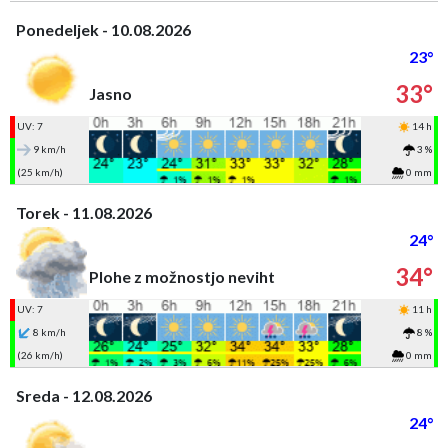
Ponedeljek - 10.08.2026
23°
33°
Jasno
UV: 7
14 h
9 km/h
3 %
(25 km/h)
0 mm
Torek - 11.08.2026
24°
34°
Plohe z možnostjo neviht
UV: 7
11 h
8 km/h
8 %
(26 km/h)
0 mm
Sreda - 12.08.2026
24°