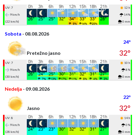
UV: 7
12 h
9 km/h
14 %
(22 km/h)
0 mm
Sobota
- 08.08.2026
24°
32°
Pretežno jasno
UV: 7
10 h
9 km/h
8 %
(30 km/h)
0 mm
Nedelja
- 09.08.2026
22°
32°
Jasno
UV: 8
14 h
9 km/h
0 %
(28 km/h)
0 mm