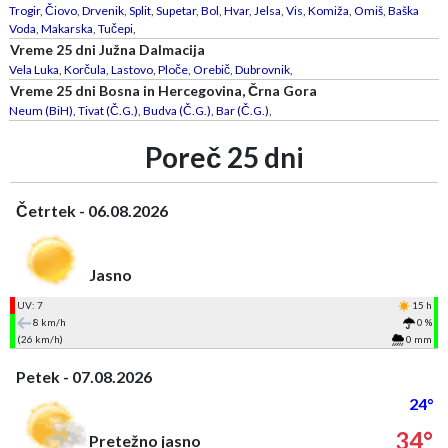
Trogir
,
Čiovo
,
Drvenik
,
Split
,
Supetar
,
Bol
,
Hvar
,
Jelsa
,
Vis
,
Komiža
,
Omiš
,
Baška
Voda
,
Makarska
,
Tučepi
,
Vreme 25 dni Južna Dalmacija
Vela Luka
,
Korčula
,
Lastovo
,
Ploče
,
Orebič
,
Dubrovnik
,
Vreme 25 dni Bosna in Hercegovina, Črna Gora
Neum (BiH)
,
Tivat (Č.G.)
,
Budva (Č.G.)
,
Bar (Č.G.)
,
Poreč 25 dni
Četrtek - 06.08.2026
Jasno
UV: 7
15 h
8 km/h
0 %
(26 km/h)
0 mm
Petek - 07.08.2026
24°
34°
Pretežno jasno