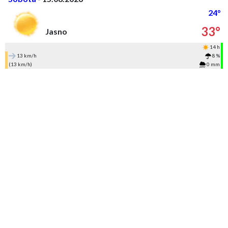
24°
33°
Jasno
14 h
13 km/h
8 %
(13 km/h)
0 mm