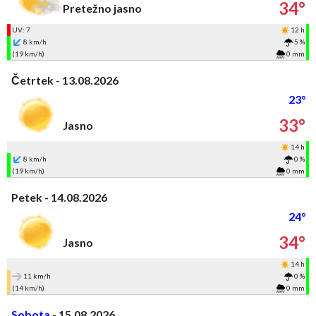
34°
Pretežno jasno
UV: 7
12 h
8 km/h
5 %
(19 km/h)
0 mm
Četrtek - 13.08.2026
23°
33°
Jasno
14 h
8 km/h
0 %
(19 km/h)
0 mm
Petek - 14.08.2026
24°
34°
Jasno
14 h
11 km/h
0 %
(14 km/h)
0 mm
Sobota
- 15.08.2026