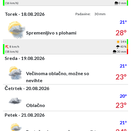
(16 km/h)
0 mm
Torek - 18.08.2026
Padavine:
30 mm
21°
28°
Spremenljivo s plohami
14 h
8 km/h
43 %
(18 km/h)
30 mm
Sreda - 19.08.2026
21°
Večinoma oblačno, možne so
23°
nevihte
Četrtek - 20.08.2026
20°
23°
Oblačno
Petek - 21.08.2026
21°