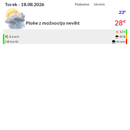
Torek - 18.08.2026
Padavine:
16 mm
23°
28°
Plohe z možnostjo neviht
12 h
8 km/h
45 %
(18 km/h)
16 mm