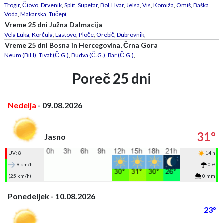
Trogir
,
Čiovo
,
Drvenik
,
Split
,
Supetar
,
Bol
,
Hvar
,
Jelsa
,
Vis
,
Komiža
,
Omiš
,
Baška
Voda
,
Makarska
,
Tučepi
,
Vreme 25 dni Južna Dalmacija
Vela Luka
,
Korčula
,
Lastovo
,
Ploče
,
Orebič
,
Dubrovnik
,
Vreme 25 dni Bosna in Hercegovina, Črna Gora
Neum (BiH)
,
Tivat (Č.G.)
,
Budva (Č.G.)
,
Bar (Č.G.)
,
Poreč 25 dni
Nedelja
- 09.08.2026
31°
Jasno
UV: 8
14 h
9 km/h
0 %
(25 km/h)
0 mm
Ponedeljek - 10.08.2026
23°