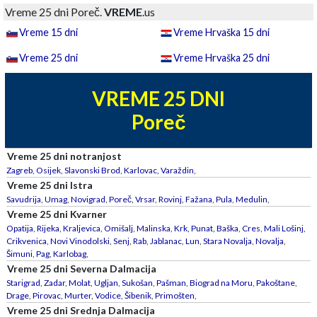
Vreme 25 dni Poreč.
VREME
.us
Vreme 15 dni
Vreme Hrvaška 15 dni
Vreme 25 dni
Vreme Hrvaška 25 dni
VREME 25 DNI
Poreč
Vreme 25 dni notranjost
Zagreb
,
Osijek
,
Slavonski Brod
,
Karlovac
,
Varaždin
,
Vreme 25 dni Istra
Savudrija
,
Umag
,
Novigrad
,
Poreč
,
Vrsar
,
Rovinj
,
Fažana
,
Pula
,
Medulin
,
Vreme 25 dni Kvarner
Opatija
,
Rijeka
,
Kraljevica
,
Omišalj
,
Malinska
,
Krk
,
Punat
,
Baška
,
Cres
,
Mali Lošinj
,
Crikvenica
,
Novi Vinodolski
,
Senj
,
Rab
,
Jablanac
,
Lun
,
Stara Novalja
,
Novalja
,
Šimuni
,
Pag
,
Karlobag
,
Vreme 25 dni Severna Dalmacija
Starigrad
,
Zadar
,
Molat
,
Ugljan
,
Sukošan
,
Pašman
,
Biograd na Moru
,
Pakoštane
,
Drage
,
Pirovac
,
Murter
,
Vodice
,
Šibenik
,
Primošten
,
Vreme 25 dni Srednja Dalmacija