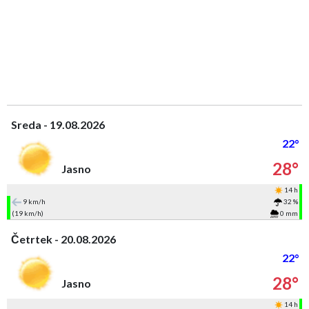
Sreda - 19.08.2026
22°
28°
Jasno
14 h
9 km/h
32 %
(19 km/h)
0 mm
Četrtek - 20.08.2026
22°
28°
Jasno
14 h