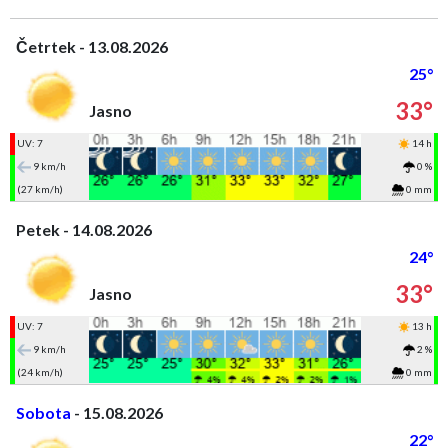
Četrtek - 13.08.2026
25°
33°
Jasno
UV: 7
14 h
9 km/h
0 %
(27 km/h)
0 mm
Petek - 14.08.2026
24°
33°
Jasno
UV: 7
13 h
9 km/h
2 %
(24 km/h)
0 mm
Sobota
- 15.08.2026
22°