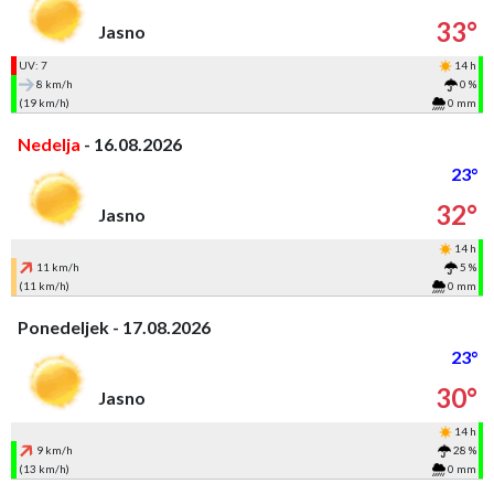
33°
Jasno
UV: 7
14 h
8 km/h
0 %
(19 km/h)
0 mm
Nedelja
- 16.08.2026
23°
32°
Jasno
14 h
11 km/h
5 %
(11 km/h)
0 mm
Ponedeljek - 17.08.2026
23°
30°
Jasno
14 h
9 km/h
28 %
(13 km/h)
0 mm