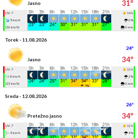
31°
Jasno
UV: 7
14 h
9 km/h
0 %
(26 km/h)
0 mm
Torek - 11.08.2026
24°
34°
Jasno
UV: 7
13 h
8 km/h
2 %
(23 km/h)
0 mm
Sreda - 12.08.2026
26°
34°
Pretežno jasno
UV: 7
12 h
9 km/h
4 %