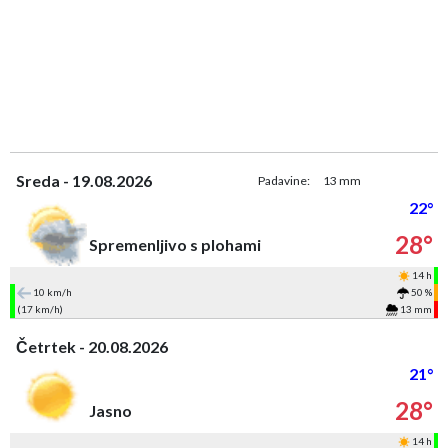
Sreda - 19.08.2026
Padavine:
13 mm
22°
28°
Spremenljivo s plohami
14 h
10 km/h
50 %
(17 km/h)
13 mm
Četrtek - 20.08.2026
21°
28°
Jasno
14 h