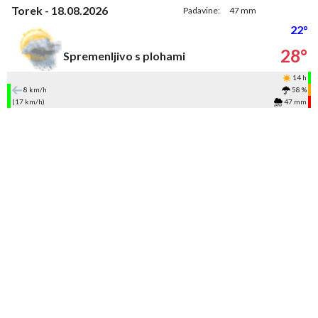
Torek - 18.08.2026
Padavine:
47 mm
22°
28°
Spremenljivo s plohami
14 h
8 km/h
58 %
(17 km/h)
47 mm