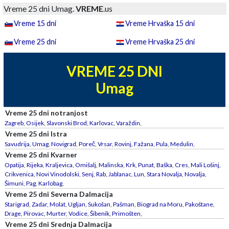
Vreme 25 dni Umag.
VREME
.us
Vreme 15 dni
Vreme Hrvaška 15 dni
Vreme 25 dni
Vreme Hrvaška 25 dni
VREME 25 DNI
Umag
Vreme 25 dni notranjost
Zagreb
,
Osijek
,
Slavonski Brod
,
Karlovac
,
Varaždin
,
Vreme 25 dni Istra
Savudrija
,
Umag
,
Novigrad
,
Poreč
,
Vrsar
,
Rovinj
,
Fažana
,
Pula
,
Medulin
,
Vreme 25 dni Kvarner
Opatija
,
Rijeka
,
Kraljevica
,
Omišalj
,
Malinska
,
Krk
,
Punat
,
Baška
,
Cres
,
Mali Lošinj
,
Crikvenica
,
Novi Vinodolski
,
Senj
,
Rab
,
Jablanac
,
Lun
,
Stara Novalja
,
Novalja
,
Šimuni
,
Pag
,
Karlobag
,
Vreme 25 dni Severna Dalmacija
Starigrad
,
Zadar
,
Molat
,
Ugljan
,
Sukošan
,
Pašman
,
Biograd na Moru
,
Pakoštane
,
Drage
,
Pirovac
,
Murter
,
Vodice
,
Šibenik
,
Primošten
,
Vreme 25 dni Srednja Dalmacija