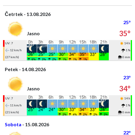
Četrtek - 13.08.2026
25°
35°
Jasno
UV: 7
14 h
12 km/h
1 %
(27 km/h)
0 mm
Petek - 14.08.2026
23°
34°
Jasno
UV: 7
14 h
11 km/h
1 %
(21 km/h)
0 mm
Sobota
- 15.08.2026
22°