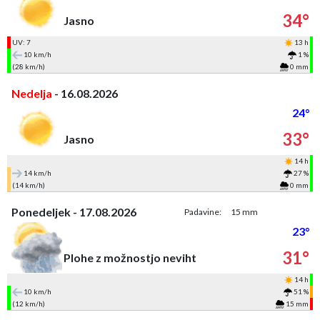
34°
Jasno
UV: 7
13 h
10 km/h
1 %
(28 km/h)
0 mm
Nedelja
- 16.08.2026
24°
33°
Jasno
14 h
14 km/h
27 %
(14 km/h)
0 mm
Ponedeljek - 17.08.2026
Padavine:
15 mm
23°
31°
Plohe z možnostjo neviht
14 h
10 km/h
51 %
(12 km/h)
15 mm