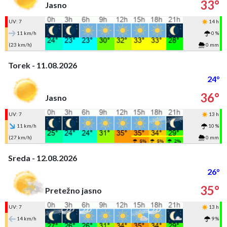
33°
Jasno
UV: 7
14 h
11 km/h
0 %
(23 km/h)
0 mm
Torek - 11.08.2026
24°
36°
Jasno
UV: 7
13 h
11 km/h
10 %
(27 km/h)
0 mm
Sreda - 12.08.2026
26°
35°
Pretežno jasno
UV: 7
13 h
14 km/h
9 %