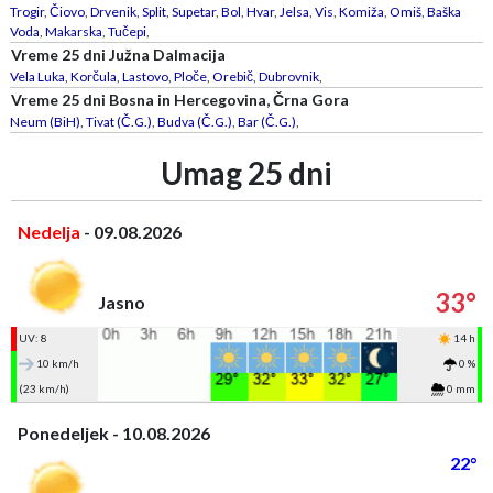
Trogir
,
Čiovo
,
Drvenik
,
Split
,
Supetar
,
Bol
,
Hvar
,
Jelsa
,
Vis
,
Komiža
,
Omiš
,
Baška
Voda
,
Makarska
,
Tučepi
,
Vreme 25 dni Južna Dalmacija
Vela Luka
,
Korčula
,
Lastovo
,
Ploče
,
Orebič
,
Dubrovnik
,
Vreme 25 dni Bosna in Hercegovina, Črna Gora
Neum (BiH)
,
Tivat (Č.G.)
,
Budva (Č.G.)
,
Bar (Č.G.)
,
Umag 25 dni
Nedelja
- 09.08.2026
33°
Jasno
UV: 8
14 h
10 km/h
0 %
(23 km/h)
0 mm
Ponedeljek - 10.08.2026
22°