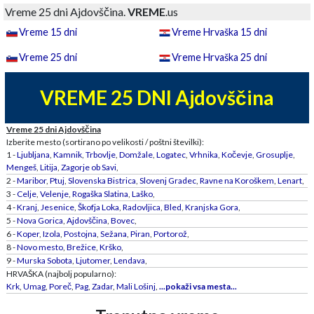
Vreme 25 dni Ajdovščina.
VREME
.us
Vreme 15 dni
Vreme Hrvaška 15 dni
Vreme 25 dni
Vreme Hrvaška 25 dni
VREME 25 DNI Ajdovščina
Vreme 25 dni Ajdovščina
Izberite mesto (sortirano po velikosti / poštni številki):
1 -
Ljubljana
,
Kamnik
,
Trbovlje
,
Domžale
,
Logatec
,
Vrhnika
,
Kočevje
,
Grosuplje
,
Mengeš
,
Litija
,
Zagorje ob Savi
,
2 -
Maribor
,
Ptuj
,
Slovenska Bistrica
,
Slovenj Gradec
,
Ravne na Koroškem
,
Lenart
,
3 -
Celje
,
Velenje
,
Rogaška Slatina
,
Laško
,
4 -
Kranj
,
Jesenice
,
Škofja Loka
,
Radovljica
,
Bled
,
Kranjska Gora
,
5 -
Nova Gorica
,
Ajdovščina
,
Bovec
,
6 -
Koper
,
Izola
,
Postojna
,
Sežana
,
Piran
,
Portorož
,
8 -
Novo mesto
,
Brežice
,
Krško
,
9 -
Murska Sobota
,
Ljutomer
,
Lendava
,
HRVAŠKA (najbolj popularno):
Krk
,
Umag
,
Poreč
,
Pag
,
Zadar
,
Mali Lošinj
,
...pokaži vsa mesta...