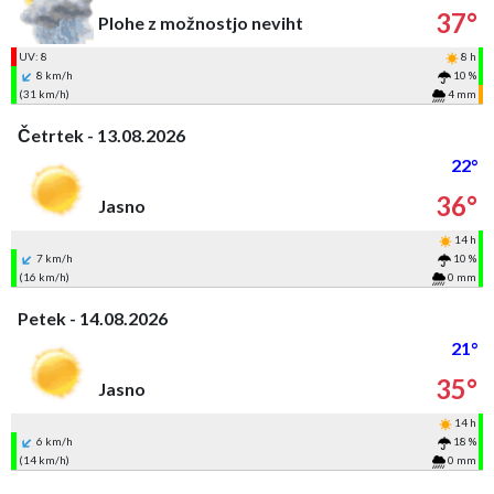
37°
Plohe z možnostjo neviht
UV: 8
8 h
8 km/h
10 %
(31 km/h)
4 mm
Četrtek - 13.08.2026
22°
36°
Jasno
14 h
7 km/h
10 %
(16 km/h)
0 mm
Petek - 14.08.2026
21°
35°
Jasno
14 h
6 km/h
18 %
(14 km/h)
0 mm