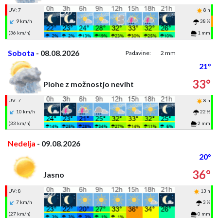
UV: 7
8 h
9 km/h
38 %
(36 km/h)
1 mm
Sobota
- 08.08.2026
Padavine:
2 mm
21°
33°
Plohe z možnostjo neviht
UV: 7
8 h
10 km/h
22 %
(33 km/h)
2 mm
Nedelja
- 09.08.2026
20°
36°
Jasno
UV: 8
13 h
7 km/h
3 %
(27 km/h)
0 mm