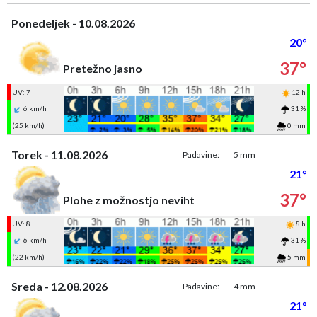
Ponedeljek - 10.08.2026
20°
37°
Pretežno jasno
UV: 7
12 h
6 km/h
31 %
(25 km/h)
0 mm
Torek - 11.08.2026
Padavine:
5 mm
21°
37°
Plohe z možnostjo neviht
UV: 8
8 h
6 km/h
31 %
(22 km/h)
5 mm
Sreda - 12.08.2026
Padavine:
4 mm
21°