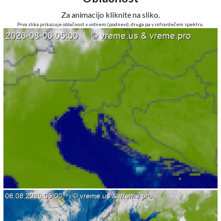
Za animacijo kliknite na sliko.
Prva slika prikazuje oblačnost v vidnem (podnevi), druga pa v infrardečem spektru.