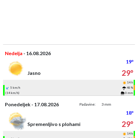
Nedelja
- 16.08.2026
19°
29°
Jasno
14 h
5 km/h
48 %
(14 km/h)
0 mm
Ponedeljek - 17.08.2026
Padavine:
3 mm
18°
29°
Spremenljivo s plohami
14 h