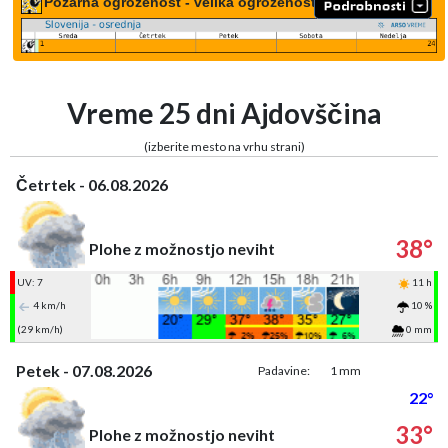
Požarna ogroženost - velika ogroženost
Vreme 25 dni Ajdovščina
(izberite mesto na vrhu strani)
Četrtek - 06.08.2026
38°
Plohe z možnostjo neviht
UV: 7
11 h
4 km/h
10 %
(29 km/h)
0 mm
Petek - 07.08.2026
Padavine:
1 mm
22°
33°
Plohe z možnostjo neviht