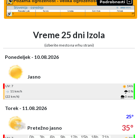
Požarna ogroženost - velika ogroženost
Vreme 25 dni Izola
(izberite mesto na vrhu strani)
Ponedeljek - 10.08.2026
Jasno
UV: 7
14 h
11 km/h
0 %
(22 km/h)
0 mm
Torek - 11.08.2026
25°
35°
Pretežno jasno