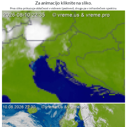
Za animacijo kliknite na sliko.
Prva slika prikazuje oblačnost v vidnem (podnevi), druga pa v infrardečem spektru.