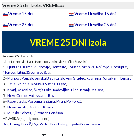
Vreme 25 dni Izola.
VREME
.us
Vreme 15 dni
Vreme Hrvaška 15 dni
Vreme 25 dni
Vreme Hrvaška 25 dni
VREME 25 DNI Izola
Vreme 25 dni Izola
Izberite mesto (sortirano po velikosti / poštni številki):
1 -
Ljubljana
,
Kamnik
,
Trbovlje
,
Domžale
,
Logatec
,
Vrhnika
,
Kočevje
,
Grosuplje
,
Mengeš
,
Litija
,
Zagorje ob Savi
,
2 -
Maribor
,
Ptuj
,
Slovenska Bistrica
,
Slovenj Gradec
,
Ravne na Koroškem
,
Lenart
,
3 -
Celje
,
Velenje
,
Rogaška Slatina
,
Laško
,
4 -
Kranj
,
Jesenice
,
Škofja Loka
,
Radovljica
,
Bled
,
Kranjska Gora
,
5 -
Nova Gorica
,
Ajdovščina
,
Bovec
,
6 -
Koper
,
Izola
,
Postojna
,
Sežana
,
Piran
,
Portorož
,
8 -
Novo mesto
,
Brežice
,
Krško
,
9 -
Murska Sobota
,
Ljutomer
,
Lendava
,
HRVAŠKA (najbolj popularno):
Krk
,
Umag
,
Poreč
,
Pag
,
Zadar
,
Mali Lošinj
,
...pokaži vsa mesta...