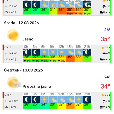
UV: 7
9 h
11 km/h
7 %
(27 km/h)
0 mm
Sreda - 12.08.2026
26°
35°
Jasno
UV: 7
12 h
14 km/h
4 %
(31 km/h)
0 mm
Četrtek - 13.08.2026
24°
34°
Pretežno jasno
UV: 7
11 h
13 km/h
0 %
(28 km/h)
0 mm