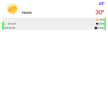
22°
30°
Jasno
14 h
8 km/h
33 %
(16 km/h)
0 mm