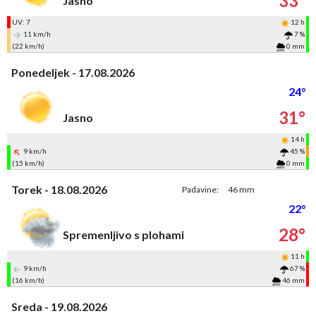
33°
Jasno
UV: 7
12 h
11 km/h
7 %
(22 km/h)
0 mm
Ponedeljek - 17.08.2026
24°
31°
Jasno
14 h
9 km/h
45 %
(15 km/h)
0 mm
Torek - 18.08.2026
Padavine:
46 mm
22°
28°
Spremenljivo s plohami
11 h
9 km/h
67 %
(16 km/h)
46 mm
Sreda - 19.08.2026