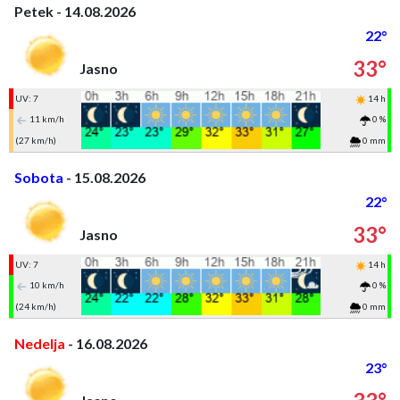
Petek - 14.08.2026
22°
33°
Jasno
UV: 7
14 h
11 km/h
0 %
(27 km/h)
0 mm
Sobota
- 15.08.2026
22°
33°
Jasno
UV: 7
14 h
10 km/h
0 %
(24 km/h)
0 mm
Nedelja
- 16.08.2026
23°