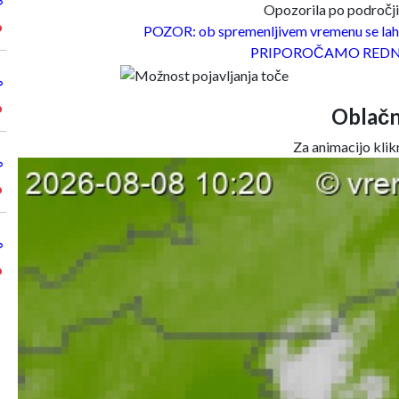
°
Opozorila po področjih
°
POZOR: ob spremenljivem vremenu se lahk
PRIPOROČAMO REDN
°
°
Oblačn
Za animacijo klikn
°
°
°
°