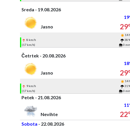
Sreda - 19.08.2026
19
29
Jasno
14 
8 km/h
38 
(17 km/h)
0 m
Četrtek - 20.08.2026
18
29
Jasno
14 
9 km/h
31 
(17 km/h)
0 m
Petek - 21.08.2026
11
22
Nevihte
Sobota
- 22.08.2026