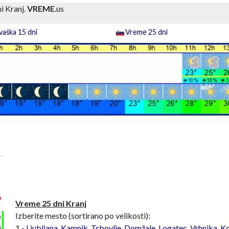
i Kranj.
VREME
.us
aška 15 dni
Vreme 25 dni
°
Vreme 25 dni Kranj
Izberite mesto (sortirano po velikosti):
h
1 -
Ljubljana
,
Kamnik
,
Trbovlje
,
Domžale
,
Logatec
,
Vrhnika
,
Ko
%