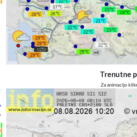
m
Trenutne p
Za animacijo klikn
°
°
h
%
m