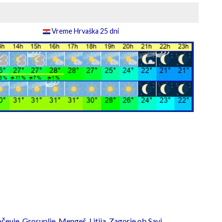
Vreme Hrvaška 25 dni
čevje
,
Grosuplje
,
Mengeš
,
Litija
,
Zagorje ob Savi
,