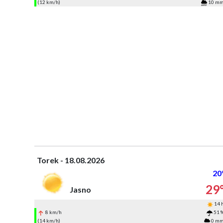
(12 km/h)
10 m
Torek - 18.08.2026
20
29
Jasno
14 
8 km/h
51 
(14 km/h)
0 m