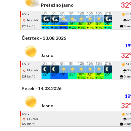
32
Pretežno jasno
UV: 7
12 
16 km/h
6 
(28 km/h)
0 m
Četrtek - 13.08.2026
19
32
Jasno
UV: 7
14 
14 km/h
3 
(28 km/h)
0 m
Petek - 14.08.2026
18
32
Jasno
UV: 7
13 
11 km/h
1 
(27 km/h)
0 m