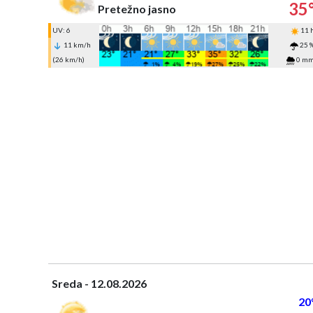
35
Pretežno jasno
UV: 6
11 
11 km/h
25 
(26 km/h)
0 m
Sreda - 12.08.2026
20