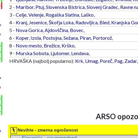
m
2 -
Maribor
,
Ptuj
,
Slovenska Bistrica
,
Slovenj Gradec
,
Ravne n
3 -
Celje
,
Velenje
,
Rogaška Slatina
,
Laško
,
4 -
Kranj
,
Jesenice
,
Škofja Loka
,
Radovljica
,
Bled
,
Kranjska Go
°
5 -
Nova Gorica
,
Ajdovščina
,
Bovec
,
°
6 -
Koper
,
Izola
,
Postojna
,
Sežana
,
Piran
,
Portorož
,
8 -
Novo mesto
,
Brežice
,
Krško
,
h
%
9 -
Murska Sobota
,
Ljutomer
,
Lendava
,
m
HRVAŠKA (najbolj popularno):
Krk
,
Umag
,
Poreč
,
Pag
,
Zadar
°
°
h
%
m
ARSO opozor
Nevihte - zmerna ogroženost
°