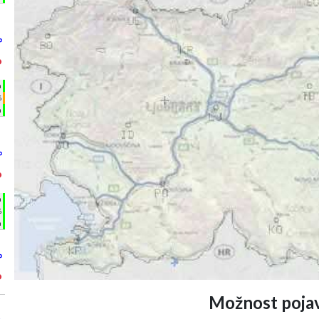
°
°
h
%
m
°
°
h
%
m
°
°
Možnost pojav