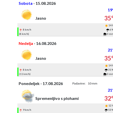
Sobota
- 15.08.2026
19
35
Jasno
14 
8 km/h
6 
(8 km/h)
0 m
Nedelja
- 16.08.2026
21
35
Jasno
14 
8 km/h
31 
(11 km/h)
0 m
Ponedeljek - 17.08.2026
Padavine:
10 mm
21
32
Spremenljivo s plohami
12 
9 km/h
53 