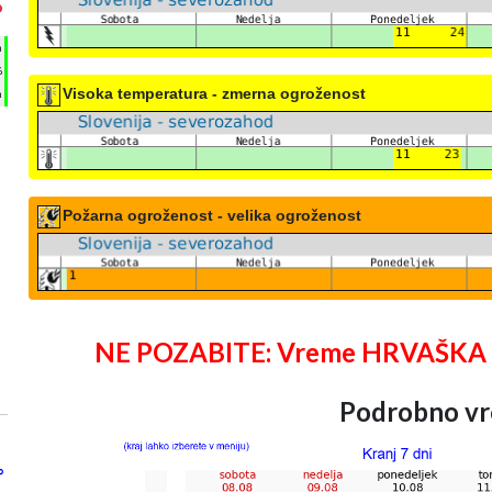
°
h
%
Visoka temperatura - zmerna ogroženost
m
Požarna ogroženost - velika ogroženost
NE POZABITE: Vreme HRVAŠKA 25 
Podrobno vr
°