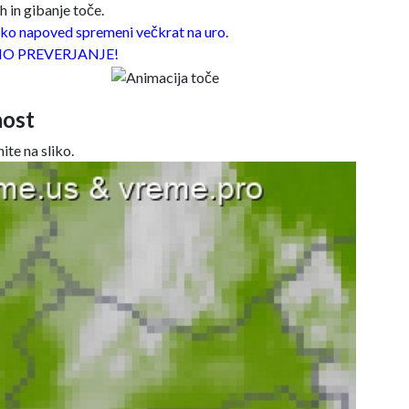
 in gibanje toče.
o napoved spremeni večkrat na uro.
O PREVERJANJE!
ost
ite na sliko.