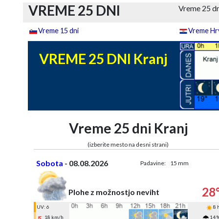
VREME 25 DNI
Vreme 25 dn
Vreme 15 dni
Vreme Hrv
VREME 25 DNI Kranj
Vreme 25 dni Kranj
(izberite mesto na desni strani)
Sobota
- 08.08.2026
Padavine:
15 mm
28
Plohe z možnostjo neviht
UV: 6
8 
18 km/h
14 