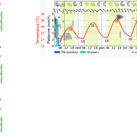
°
h
%
m
°
°
h
%
m
°
°
h
%
m