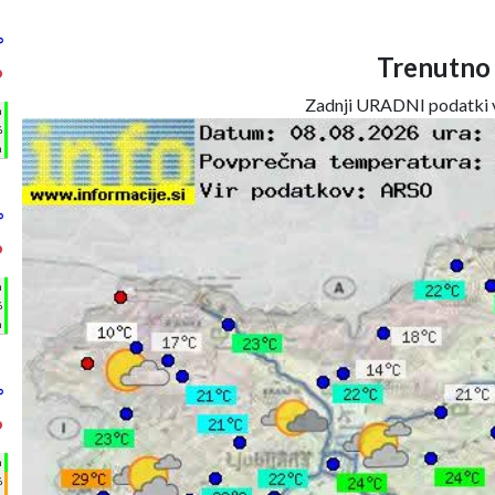
°
Trenutno
°
Zadnji URADNI podatki v
h
%
m
°
°
h
%
m
°
°
h
%