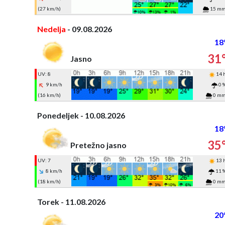
(27 km/h)
15 m
Nedelja
- 09.08.2026
18
31
Jasno
UV: 8
14 
9 km/h
0 
(16 km/h)
0 m
Ponedeljek - 10.08.2026
18
35
Pretežno jasno
UV: 7
13 
8 km/h
11 
(18 km/h)
0 m
Torek - 11.08.2026
20