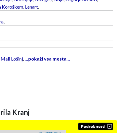
a Koroškem
,
Lenart
,
ra
,
,
Mali Lošinj
,
...pokaži vsa mesta...
ila Kranj