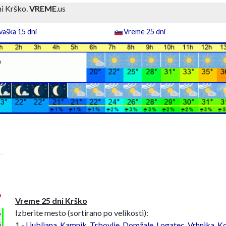
i Krško.
VREME
.us
aška 15 dni
Vreme 25 dni
°
Vreme 25 dni Krško
Izberite mesto (sortirano po velikosti):
h
1 -
Ljubljana
,
Kamnik
,
Trbovlje
,
Domžale
,
Logatec
,
Vrhnika
,
Ko
%