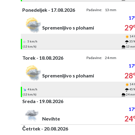
Ponedeljek - 17.08.2026
Padavine:
13 mm
17
29
Spremenljivo s plohami
14 
5 km/h
35 
(13 km/h)
13 m
Torek - 18.08.2026
Padavine:
24 mm
17
28
Spremenljivo s plohami
14 
4 km/h
45 
(13 km/h)
24 m
Sreda - 19.08.2026
17
24
Nevihte
Četrtek - 20.08.2026