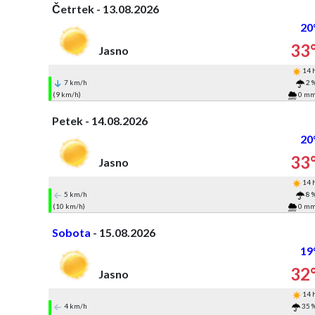
Četrtek - 13.08.2026
20
33
Jasno
14 
7 km/h
2 
(9 km/h)
0 m
Petek - 14.08.2026
20
33
Jasno
14 
5 km/h
8 
(10 km/h)
0 m
Sobota
- 15.08.2026
19
32
Jasno
14 
4 km/h
35 