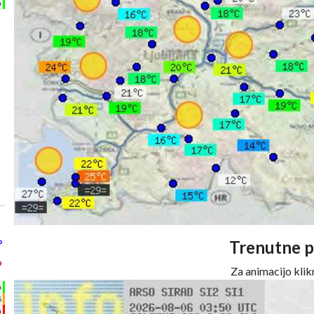
m
°
Trenutne p
°
Za animacijo klikn
h
%
m