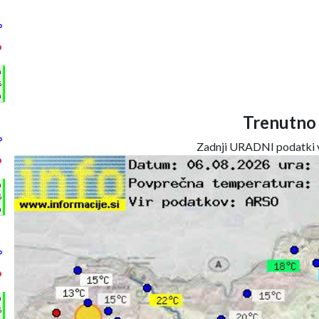
°
°
h
%
m
Trenutno
°
Zadnji URADNI podatki v
°
h
%
m
°
°
h
%