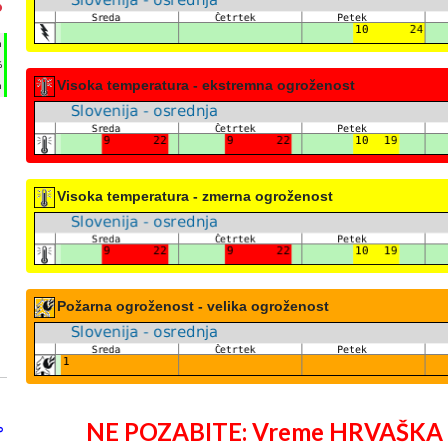
°
h
%
Visoka temperatura - ekstremna ogroženost
m
Visoka temperatura - zmerna ogroženost
Požarna ogroženost - velika ogroženost
NE POZABITE: Vreme HRVAŠKA 25 
°