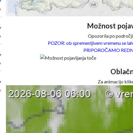
°
°
Možnost pojav
°
Opozorila po področjih
°
POZOR: ob spremenljivem vremenu se lahk
PRIPOROČAMO REDN
°
°
Oblačn
Za animacijo klikn
°
°