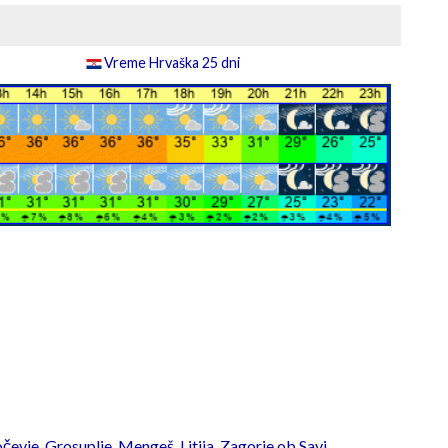
Vreme Hrvaška 25 dni
čevje
,
Grosuplje
,
Mengeš
,
Litija
,
Zagorje ob Savi
,