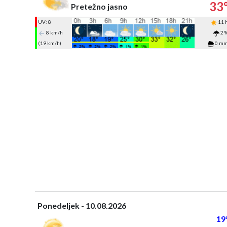
33
Pretežno jasno
UV: 8
11 
8 km/h
2 
(19 km/h)
0 m
Ponedeljek - 10.08.2026
19