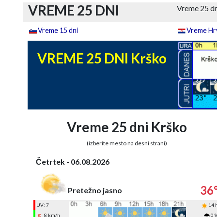
VREME 25 DNI
Vreme 25 dn
Vreme 15 dni
Vreme Hrv
VREME 25 DNI Krško
Vreme 25 dni Krško
(izberite mesto na desni strani)
Četrtek - 06.08.2026
36
Pretežno jasno
UV: 7
14 
8 km/h
0 