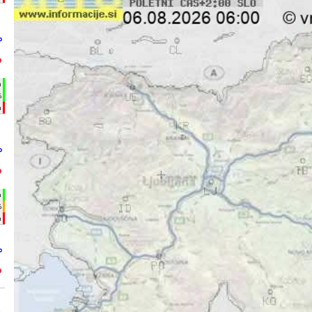
°
°
h
%
m
°
°
h
%
m
°
°