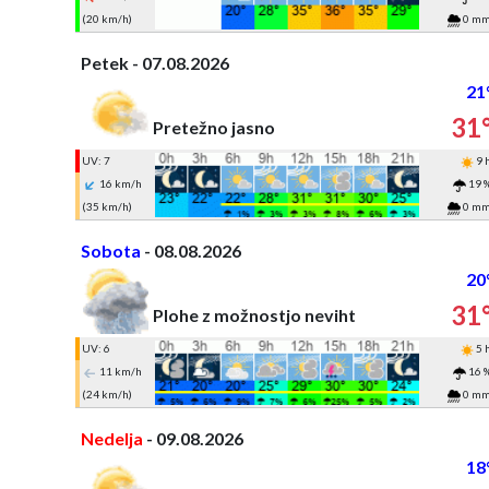
(20 km/h)
0 m
Petek - 07.08.2026
21
31
Pretežno jasno
UV: 7
9 
16 km/h
19 
(35 km/h)
0 m
Sobota
- 08.08.2026
20
31
Plohe z možnostjo neviht
UV: 6
5 
11 km/h
16 
(24 km/h)
0 m
Nedelja
- 09.08.2026
18