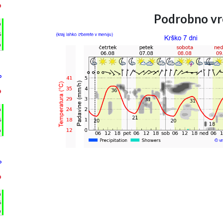
°
Podrobno vr
h
%
m
°
°
h
%
m
°
°
h
%
m