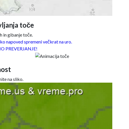
ljanja toče
 in gibanje toče.
o napoved spremeni večkrat na uro.
O PREVERJANJE!
ost
ite na sliko.