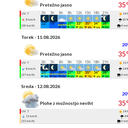
35
Pretežno jasno
UV: 7
14 
8 km/h
20 
(30 km/h)
0 m
Torek - 11.08.2026
20
35
Pretežno jasno
UV: 7
11 
8 km/h
14 
(27 km/h)
0 m
Sreda - 12.08.2026
20
35
Plohe z možnostjo neviht
UV: 7
14 
11 km/h
4 
(31 km/h)
0 m