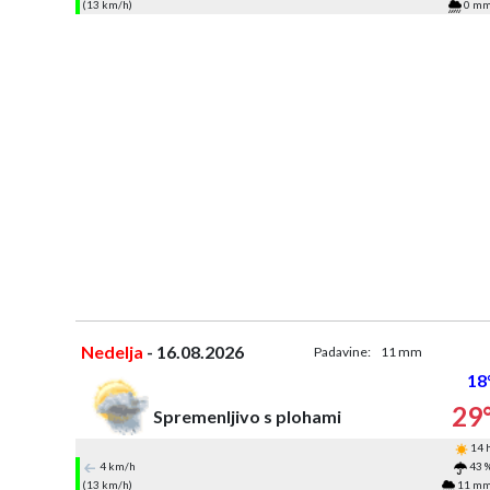
(13 km/h)
0 m
Nedelja
- 16.08.2026
Padavine:
11 mm
18
29
Spremenljivo s plohami
14 
4 km/h
43 
(13 km/h)
11 m