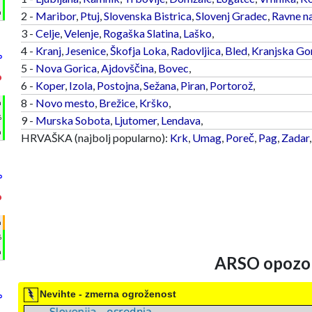
m
2 -
Maribor
,
Ptuj
,
Slovenska Bistrica
,
Slovenj Gradec
,
Ravne n
3 -
Celje
,
Velenje
,
Rogaška Slatina
,
Laško
,
4 -
Kranj
,
Jesenice
,
Škofja Loka
,
Radovljica
,
Bled
,
Kranjska Go
°
5 -
Nova Gorica
,
Ajdovščina
,
Bovec
,
°
6 -
Koper
,
Izola
,
Postojna
,
Sežana
,
Piran
,
Portorož
,
8 -
Novo mesto
,
Brežice
,
Krško
,
h
%
9 -
Murska Sobota
,
Ljutomer
,
Lendava
,
m
HRVAŠKA (najbolj popularno):
Krk
,
Umag
,
Poreč
,
Pag
,
Zadar
°
°
h
%
m
ARSO opozor
Nevihte - zmerna ogroženost
°