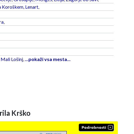
a Koroškem
,
Lenart
,
ra
,
,
Mali Lošinj
,
...pokaži vsa mesta...
ila Krško