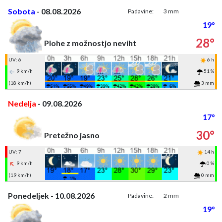
Sobota
- 08.08.2026
Padavine:
3 mm
19°
28°
Plohe z možnostjo neviht
UV: 6
6 h
9 km/h
51 %
(18 km/h)
3 mm
Nedelja
- 09.08.2026
17°
30°
Pretežno jasno
UV: 7
14 h
9 km/h
0 %
(19 km/h)
0 mm
Ponedeljek - 10.08.2026
Padavine:
2 mm
19°