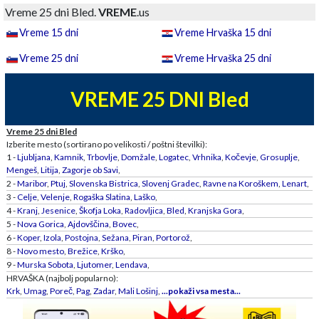
Vreme 25 dni Bled.
VREME
.us
Vreme 15 dni
Vreme Hrvaška 15 dni
Vreme 25 dni
Vreme Hrvaška 25 dni
VREME 25 DNI Bled
Vreme 25 dni Bled
Izberite mesto (sortirano po velikosti / poštni številki):
1 -
Ljubljana
,
Kamnik
,
Trbovlje
,
Domžale
,
Logatec
,
Vrhnika
,
Kočevje
,
Grosuplje
,
Mengeš
,
Litija
,
Zagorje ob Savi
,
2 -
Maribor
,
Ptuj
,
Slovenska Bistrica
,
Slovenj Gradec
,
Ravne na Koroškem
,
Lenart
,
3 -
Celje
,
Velenje
,
Rogaška Slatina
,
Laško
,
4 -
Kranj
,
Jesenice
,
Škofja Loka
,
Radovljica
,
Bled
,
Kranjska Gora
,
5 -
Nova Gorica
,
Ajdovščina
,
Bovec
,
6 -
Koper
,
Izola
,
Postojna
,
Sežana
,
Piran
,
Portorož
,
8 -
Novo mesto
,
Brežice
,
Krško
,
9 -
Murska Sobota
,
Ljutomer
,
Lendava
,
HRVAŠKA (najbolj popularno):
Krk
,
Umag
,
Poreč
,
Pag
,
Zadar
,
Mali Lošinj
,
...pokaži vsa mesta...