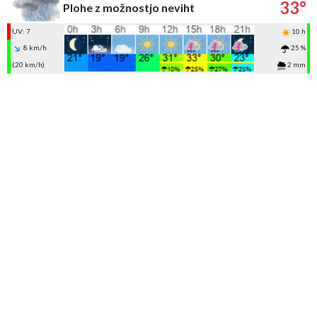
33°
Plohe z možnostjo neviht
UV: 7
10 h
8 km/h
25 %
(20 km/h)
2 mm