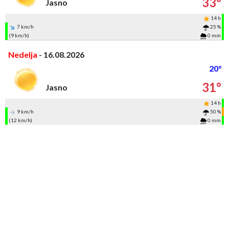
33°
Jasno
14 h
7 km/h
25 %
(9 km/h)
0 mm
Nedelja
- 16.08.2026
20°
31°
Jasno
14 h
9 km/h
50 %
(12 km/h)
0 mm