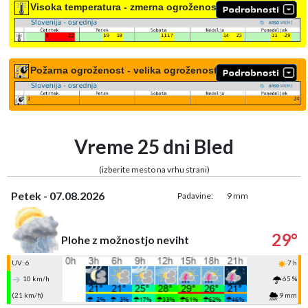
Visoka temperatura - zmerna ogroženost
Požarna ogroženost - velika ogroženost
Vreme 25 dni Bled
(izberite mesto na vrhu strani)
Petek - 07.08.2026
Padavine:
9 mm
29°
Plohe z možnostjo neviht
UV: 6
7 h
10 km/h
65 %
(21 km/h)
9 mm