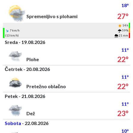
18°
27°
Spremenljivo s plohami
14 h
7 km/h
59 %
(13 km/h)
21 mm
Sreda - 19.08.2026
11°
22°
Plohe
Četrtek - 20.08.2026
11°
22°
Pretežno oblačno
Petek - 21.08.2026
11°
23°
Dež
Sobota
- 22.08.2026
10°