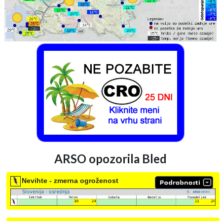
ARSO opozorila Bled
Nevihte - zmerna ogroženost