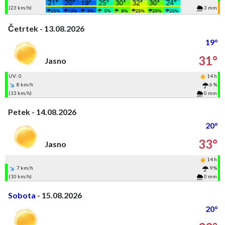
(23 km/h)
3 mm
Četrtek - 13.08.2026
19°
31°
Jasno
UV: 0
14 h
8 km/h
6 %
(13 km/h)
0 mm
Petek - 14.08.2026
20°
33°
Jasno
14 h
7 km/h
9 %
(10 km/h)
0 mm
Sobota
- 15.08.2026
20°