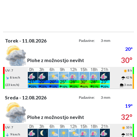
Torek - 11.08.2026
Padavine:
3 mm
20°
30°
Plohe z možnostjo neviht
UV: 7
8 h
8 km/h
42 %
(23 km/h)
3 mm
Sreda - 12.08.2026
Padavine:
3 mm
19°
32°
Plohe z možnostjo neviht
UV: 7
10 h
9 km/h
10 %