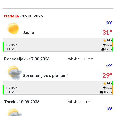
Nedelja
- 16.08.2026
20°
31°
Jasno
14 h
9 km/h
50 %
(12 km/h)
0 mm
Ponedeljek - 17.08.2026
Padavine:
10 mm
19°
29°
Spremenljivo s plohami
14 h
8 km/h
61 %
(14 km/h)
10 mm
Torek - 18.08.2026
Padavine:
21 mm
18°