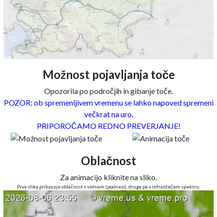
Možnost pojavljanja toče
Opozorila po področjih in gibanje toče.
POZOR: ob spremenljivem vremenu se lahko napoved spremeni
večkrat na uro.
PRIPOROČAMO REDNO PREVERJANJE!
Oblačnost
Za animacijo kliknite na sliko.
Prva slika prikazuje oblačnost v vidnem (podnevi), druga pa v infrardečem spektru.