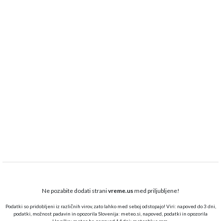
Ne pozabite dodati strani
vreme.us
med priljubljene!
Podatki so pridobljeni iz različnih virov, zato lahko med seboj odstopajo! Viri: napoved do 3 dni,
podatki, možnost padavin in opozorila Slovenija:
meteo.si,
napoved, podatki in opozorila
Hrvaška:
meteo.hr
, napoved 14 dni:
meteoblue.com
.