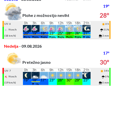
19°
28°
Plohe z možnostjo neviht
UV: 6
6 h
9 km/h
51 %
(18 km/h)
3 mm
Nedelja
- 09.08.2026
17°
30°
Pretežno jasno
UV: 7
14 h
9 km/h
0 %
(19 km/h)
0 mm