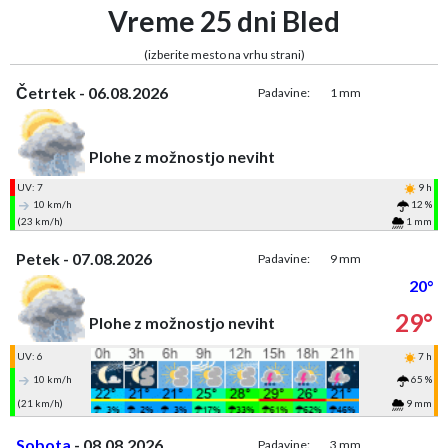
Vreme 25 dni Bled
(izberite mesto na vrhu strani)
Četrtek - 06.08.2026
Padavine:
1 mm
Plohe z možnostjo neviht
UV: 7
9 h
10 km/h
12 %
(23 km/h)
1 mm
Petek - 07.08.2026
Padavine:
9 mm
20°
29°
Plohe z možnostjo neviht
UV: 6
7 h
10 km/h
65 %
(21 km/h)
9 mm
Sobota
- 08.08.2026
Padavine:
3 mm