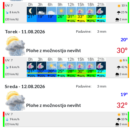
UV: 7
10 h
8 km/h
25 %
(20 km/h)
2 mm
Torek - 11.08.2026
Padavine:
3 mm
20°
30°
Plohe z možnostjo neviht
UV: 7
8 h
8 km/h
42 %
(23 km/h)
3 mm
Sreda - 12.08.2026
Padavine:
3 mm
19°
32°
Plohe z možnostjo neviht
UV: 7
10 h
9 km/h
10 %
(23 km/h)
3 mm