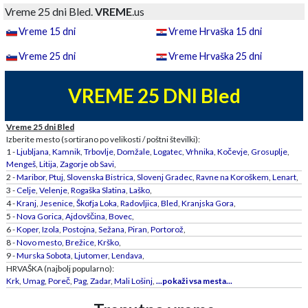
Vreme 25 dni Bled.
VREME
.us
Vreme 15 dni
Vreme Hrvaška 15 dni
Vreme 25 dni
Vreme Hrvaška 25 dni
VREME 25 DNI Bled
Vreme 25 dni Bled
Izberite mesto (sortirano po velikosti / poštni številki):
1 -
Ljubljana
,
Kamnik
,
Trbovlje
,
Domžale
,
Logatec
,
Vrhnika
,
Kočevje
,
Grosuplje
,
Mengeš
,
Litija
,
Zagorje ob Savi
,
2 -
Maribor
,
Ptuj
,
Slovenska Bistrica
,
Slovenj Gradec
,
Ravne na Koroškem
,
Lenart
,
3 -
Celje
,
Velenje
,
Rogaška Slatina
,
Laško
,
4 -
Kranj
,
Jesenice
,
Škofja Loka
,
Radovljica
,
Bled
,
Kranjska Gora
,
5 -
Nova Gorica
,
Ajdovščina
,
Bovec
,
6 -
Koper
,
Izola
,
Postojna
,
Sežana
,
Piran
,
Portorož
,
8 -
Novo mesto
,
Brežice
,
Krško
,
9 -
Murska Sobota
,
Ljutomer
,
Lendava
,
HRVAŠKA (najbolj popularno):
Krk
,
Umag
,
Poreč
,
Pag
,
Zadar
,
Mali Lošinj
,
...pokaži vsa mesta...