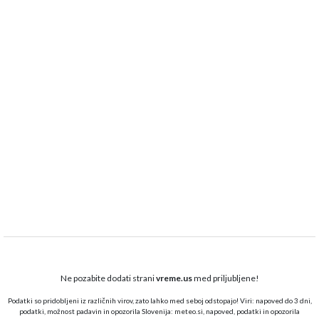
Ne pozabite dodati strani
vreme.us
med priljubljene!
Podatki so pridobljeni iz različnih virov, zato lahko med seboj odstopajo! Viri: napoved do 3 dni,
podatki, možnost padavin in opozorila Slovenija:
meteo.si,
napoved, podatki in opozorila