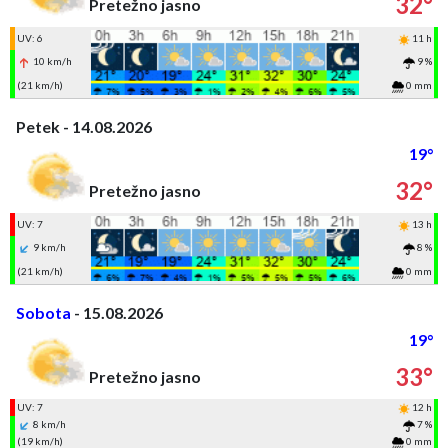
32°
Pretežno jasno
UV: 6
11 h
10 km/h
9 %
(21 km/h)
0 mm
Petek - 14.08.2026
19°
32°
Pretežno jasno
UV: 7
13 h
9 km/h
8 %
(21 km/h)
0 mm
Sobota
- 15.08.2026
19°
33°
Pretežno jasno
UV: 7
12 h
8 km/h
7 %
(19 km/h)
0 mm