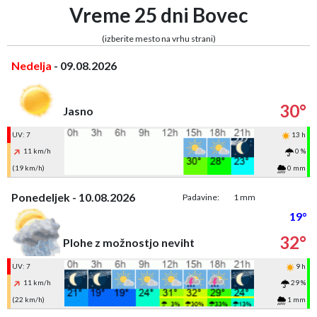
Vreme 25 dni Bovec
(izberite mesto na vrhu strani)
Nedelja
- 09.08.2026
30°
Jasno
UV: 7
13 h
11 km/h
0 %
(19 km/h)
0 mm
Ponedeljek - 10.08.2026
Padavine:
1 mm
19°
32°
Plohe z možnostjo neviht
UV: 7
9 h
11 km/h
29 %
(22 km/h)
1 mm