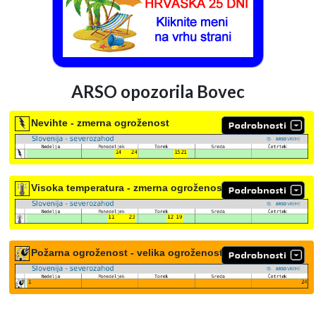
ARSO opozorila Bovec
Nevihte - zmerna ogroženost
Visoka temperatura - zmerna ogroženost
Požarna ogroženost - velika ogroženost