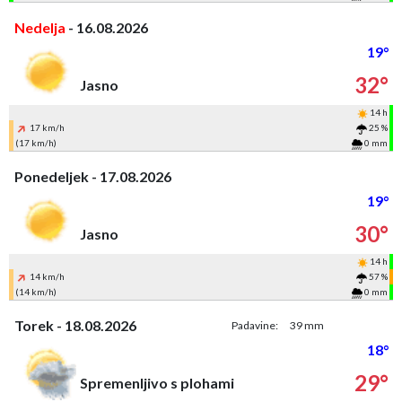
Nedelja
- 16.08.2026
19°
32°
Jasno
14 h
17 km/h
25 %
(17 km/h)
0 mm
Ponedeljek - 17.08.2026
19°
30°
Jasno
14 h
14 km/h
57 %
(14 km/h)
0 mm
Torek - 18.08.2026
Padavine:
39 mm
18°
29°
Spremenljivo s plohami