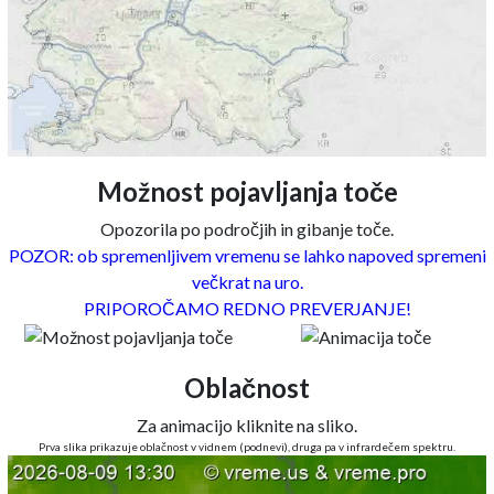
Možnost pojavljanja toče
Opozorila po področjih in gibanje toče.
POZOR: ob spremenljivem vremenu se lahko napoved spremeni
večkrat na uro.
PRIPOROČAMO REDNO PREVERJANJE!
Oblačnost
Za animacijo kliknite na sliko.
Prva slika prikazuje oblačnost v vidnem (podnevi), druga pa v infrardečem spektru.