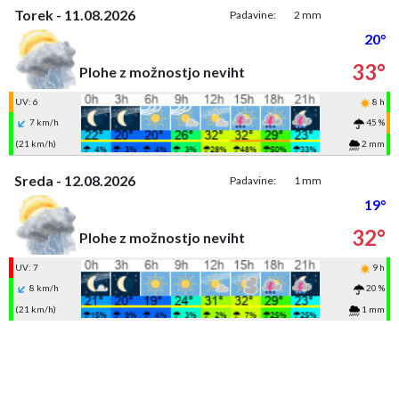
Torek - 11.08.2026
Padavine:
2 mm
20°
33°
Plohe z možnostjo neviht
UV: 6
8 h
7 km/h
45 %
(21 km/h)
2 mm
Sreda - 12.08.2026
Padavine:
1 mm
19°
32°
Plohe z možnostjo neviht
UV: 7
9 h
8 km/h
20 %
(21 km/h)
1 mm