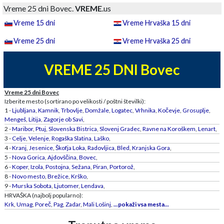
Vreme 25 dni Bovec.
VREME
.us
Vreme 15 dni
Vreme Hrvaška 15 dni
Vreme 25 dni
Vreme Hrvaška 25 dni
VREME 25 DNI Bovec
Vreme 25 dni Bovec
Izberite mesto (sortirano po velikosti / poštni številki):
1 -
Ljubljana
,
Kamnik
,
Trbovlje
,
Domžale
,
Logatec
,
Vrhnika
,
Kočevje
,
Grosuplje
,
Mengeš
,
Litija
,
Zagorje ob Savi
,
2 -
Maribor
,
Ptuj
,
Slovenska Bistrica
,
Slovenj Gradec
,
Ravne na Koroškem
,
Lenart
,
3 -
Celje
,
Velenje
,
Rogaška Slatina
,
Laško
,
4 -
Kranj
,
Jesenice
,
Škofja Loka
,
Radovljica
,
Bled
,
Kranjska Gora
,
5 -
Nova Gorica
,
Ajdovščina
,
Bovec
,
6 -
Koper
,
Izola
,
Postojna
,
Sežana
,
Piran
,
Portorož
,
8 -
Novo mesto
,
Brežice
,
Krško
,
9 -
Murska Sobota
,
Ljutomer
,
Lendava
,
HRVAŠKA (najbolj popularno):
Krk
,
Umag
,
Poreč
,
Pag
,
Zadar
,
Mali Lošinj
,
...pokaži vsa mesta...