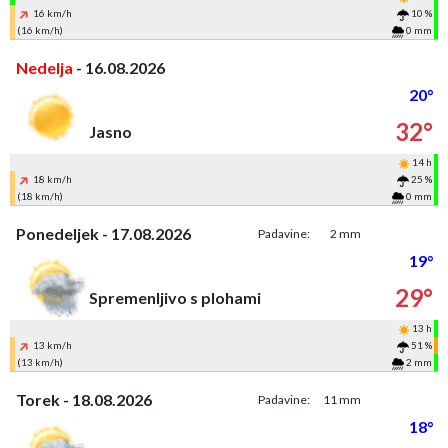
16 km/h
10 %
(16 km/h)
0 mm
Nedelja
- 16.08.2026
20°
32°
Jasno
14 h
18 km/h
25 %
(18 km/h)
0 mm
Ponedeljek - 17.08.2026
Padavine:
2 mm
19°
29°
Spremenljivo s plohami
13 h
13 km/h
51 %
(13 km/h)
2 mm
Torek - 18.08.2026
Padavine:
11 mm
18°