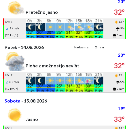
20°
32°
Pretežno jasno
UV: 7
12 h
9 km/h
9 %
(20 km/h)
0 mm
Petek - 14.08.2026
Padavine:
2 mm
20°
32°
Plohe z možnostjo neviht
UV: 7
12 h
8 km/h
5 %
(17 km/h)
2 mm
Sobota
- 15.08.2026
19°
33°
Jasno
UV: 0
14 h