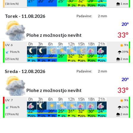
(16 km/h)
1 mm
Torek - 11.08.2026
Padavine:
2 mm
20°
33°
Plohe z možnostjo neviht
UV: 6
9 h
9 km/h
39 %
(25 km/h)
2 mm
Sreda - 12.08.2026
Padavine:
2 mm
20°
33°
Plohe z možnostjo neviht
UV: 7
9 h
9 km/h
24 %
(19 km/h)
2 mm