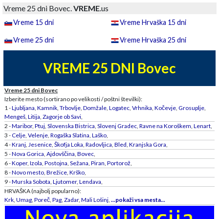
Vreme 25 dni Bovec.
VREME
.us
Vreme 15 dni
Vreme Hrvaška 15 dni
Vreme 25 dni
Vreme Hrvaška 25 dni
VREME 25 DNI Bovec
Vreme 25 dni Bovec
Izberite mesto (sortirano po velikosti / poštni številki):
1 -
Ljubljana
,
Kamnik
,
Trbovlje
,
Domžale
,
Logatec
,
Vrhnika
,
Kočevje
,
Grosuplje
,
Mengeš
,
Litija
,
Zagorje ob Savi
,
2 -
Maribor
,
Ptuj
,
Slovenska Bistrica
,
Slovenj Gradec
,
Ravne na Koroškem
,
Lenart
,
3 -
Celje
,
Velenje
,
Rogaška Slatina
,
Laško
,
4 -
Kranj
,
Jesenice
,
Škofja Loka
,
Radovljica
,
Bled
,
Kranjska Gora
,
5 -
Nova Gorica
,
Ajdovščina
,
Bovec
,
6 -
Koper
,
Izola
,
Postojna
,
Sežana
,
Piran
,
Portorož
,
8 -
Novo mesto
,
Brežice
,
Krško
,
9 -
Murska Sobota
,
Ljutomer
,
Lendava
,
HRVAŠKA (najbolj popularno):
Krk
,
Umag
,
Poreč
,
Pag
,
Zadar
,
Mali Lošinj
,
...pokaži vsa mesta...