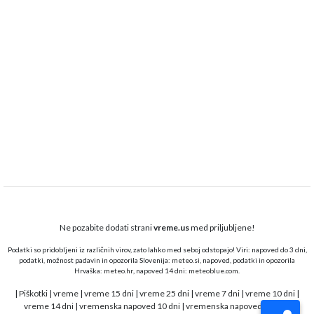
Ne pozabite dodati strani
vreme.us
med priljubljene!
Podatki so pridobljeni iz različnih virov, zato lahko med seboj odstopajo! Viri: napoved do 3 dni,
podatki, možnost padavin in opozorila Slovenija:
meteo.si,
napoved, podatki in opozorila
Hrvaška:
meteo.hr
, napoved 14 dni:
meteoblue.com
.
|
Piškotki
|
vreme
|
vreme 15 dni
|
vreme 25 dni
|
vreme 7 dni
|
vreme 10 dni
|
vreme 14 dni
|
vremenska napoved 10 dni
|
vremenska napoved 15 dni
|