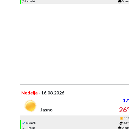
(14 km/h)
0 m
Nedelja
- 16.08.2026
17
26
Jasno
14 
6 km/h
53 
(14 km/h)
0 m