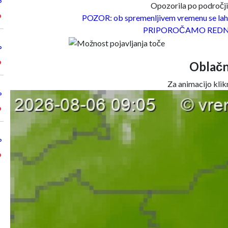
°
Opozorila po področjih
°
POZOR: ob spremenljivem vremenu se lahk
PRIPOROČAMO REDN
°
°
Oblačn
Za animacijo klikn
°
°
°
°