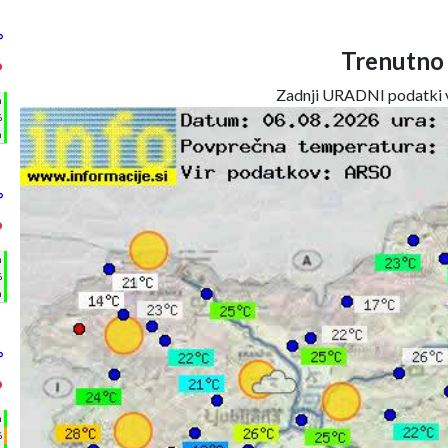
°
Trenutno
°
Zadnji URADNI podatki v
h
%
m
°
°
h
%
m
°
°
h
%