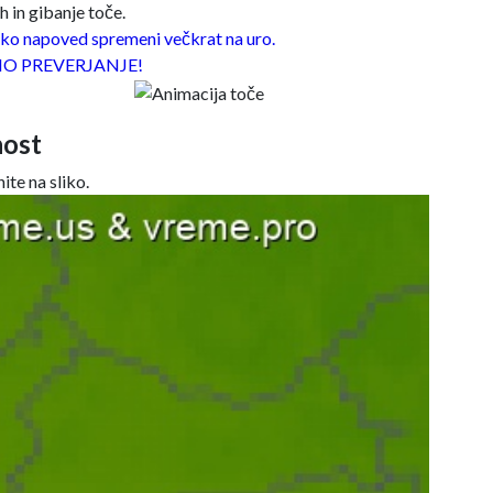
 in gibanje toče.
o napoved spremeni večkrat na uro.
O PREVERJANJE!
ost
ite na sliko.