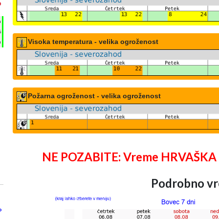
°
h
%
Visoka temperatura - velika ogroženost
m
Požarna ogroženost - velika ogroženost
NE POZABITE: Vreme HRVAŠKA 25 
Podrobno vr
°