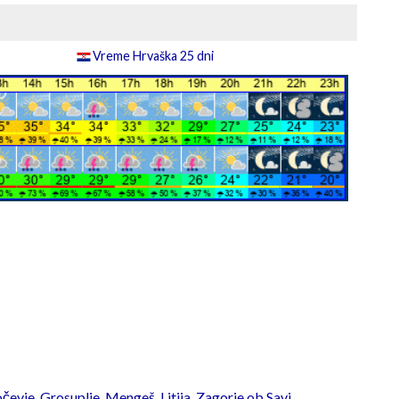
Vreme Hrvaška 25 dni
čevje
,
Grosuplje
,
Mengeš
,
Litija
,
Zagorje ob Savi
,