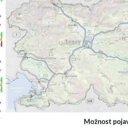
°
°
h
%
m
°
°
h
%
m
°
°
Možnost pojav