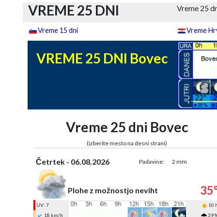
VREME 25 DNI
Vreme 25 d
Vreme 15 dni
Vreme Hrv
VREME 25 DNI Bovec
Vreme 25 dni Bovec
(izberite mesto na desni strani)
Četrtek - 06.08.2026
Padavine:
2 mm
35
Plohe z možnostjo neviht
UV: 7
10 
18 km/h
39 