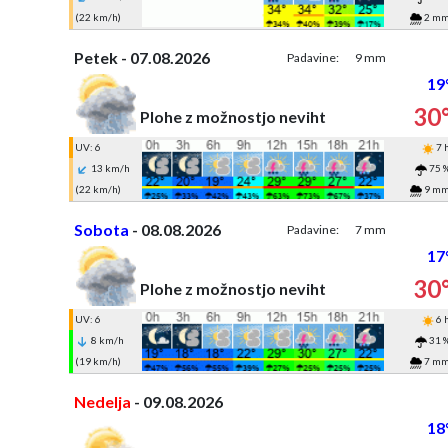
(22 km/h)
2 m
Petek - 07.08.2026
Padavine:
9 mm
19
30
Plohe z možnostjo neviht
UV: 6
7 
13 km/h
75 
(22 km/h)
9 m
Sobota
- 08.08.2026
Padavine:
7 mm
17
30
Plohe z možnostjo neviht
UV: 6
6 
8 km/h
31 
(19 km/h)
7 m
Nedelja
- 09.08.2026
18