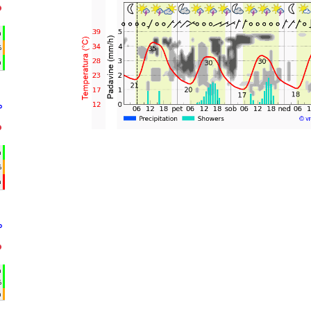
°
h
%
m
°
°
h
%
m
°
°
h
%
m