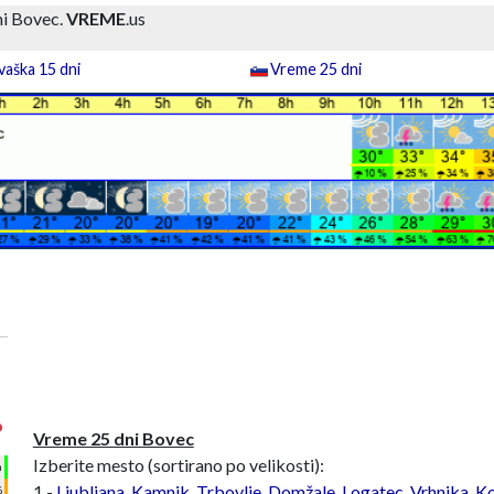
ni Bovec.
VREME
.us
aška 15 dni
Vreme 25 dni
°
Vreme 25 dni Bovec
Izberite mesto (sortirano po velikosti):
h
1 -
Ljubljana
,
Kamnik
,
Trbovlje
,
Domžale
,
Logatec
,
Vrhnika
,
Ko
%