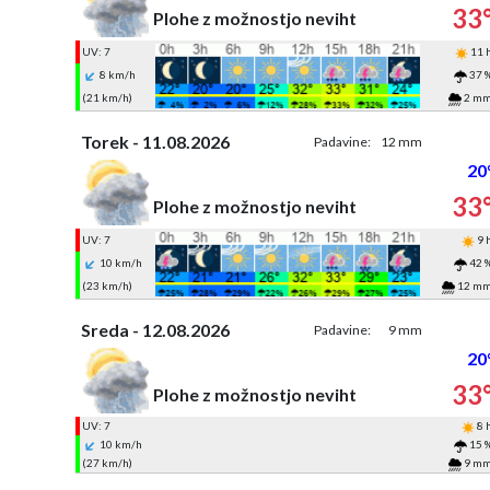
33
Plohe z možnostjo neviht
UV: 7
11 
8 km/h
37 
(21 km/h)
2 m
Torek - 11.08.2026
Padavine:
12 mm
20
33
Plohe z možnostjo neviht
UV: 7
9 
10 km/h
42 
(23 km/h)
12 m
Sreda - 12.08.2026
Padavine:
9 mm
20
33
Plohe z možnostjo neviht
UV: 7
8 
10 km/h
15 
(27 km/h)
9 m