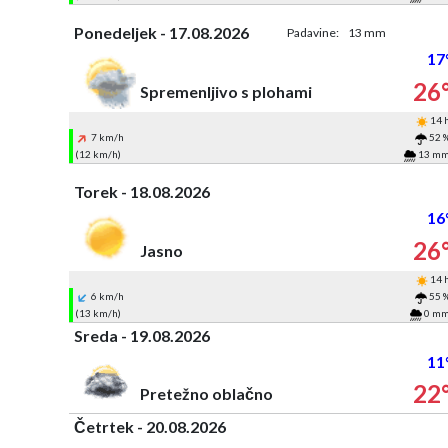
Ponedeljek - 17.08.2026
Padavine:
13 mm
17
26
Spremenljivo s plohami
14 
7 km/h
52 
(12 km/h)
13 m
Torek - 18.08.2026
16
26
Jasno
14 
6 km/h
55 
(13 km/h)
0 m
Sreda - 19.08.2026
11
22
Pretežno oblačno
Četrtek - 20.08.2026