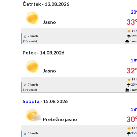
Četrtek - 13.08.2026
20
33
Jasno
14 
7 km/h
19 
(16 km/h)
0 m
Petek - 14.08.2026
19
32
Jasno
14 
7 km/h
25 
(14 km/h)
0 m
Sobota
- 15.08.2026
18
30
Pretežno jasno
14 
6 km/h
36 