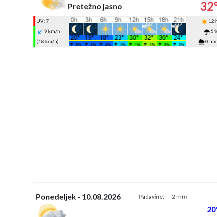
32
Pretežno jasno
UV: 7
12 
9 km/h
5 
(18 km/h)
0 m
Ponedeljek - 10.08.2026
Padavine:
2 mm
20