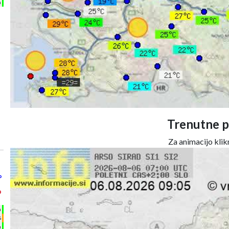
m
Trenutne p
Za animacijo klikn
°
°
h
%
m