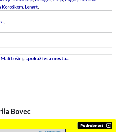
a Koroškem
,
Lenart
,
ra
,
,
Mali Lošinj
,
...pokaži vsa mesta...
ila Bovec