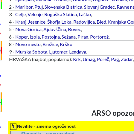
m
2 -
Maribor
,
Ptuj
,
Slovenska Bistrica
,
Slovenj Gradec
,
Ravne n
3 -
Celje
,
Velenje
,
Rogaška Slatina
,
Laško
,
4 -
Kranj
,
Jesenice
,
Škofja Loka
,
Radovljica
,
Bled
,
Kranjska Go
°
5 -
Nova Gorica
,
Ajdovščina
,
Bovec
,
°
6 -
Koper
,
Izola
,
Postojna
,
Sežana
,
Piran
,
Portorož
,
8 -
Novo mesto
,
Brežice
,
Krško
,
h
%
9 -
Murska Sobota
,
Ljutomer
,
Lendava
,
m
HRVAŠKA (najbolj popularno):
Krk
,
Umag
,
Poreč
,
Pag
,
Zadar
°
°
h
%
m
ARSO opozor
Nevihte - zmerna ogroženost
°