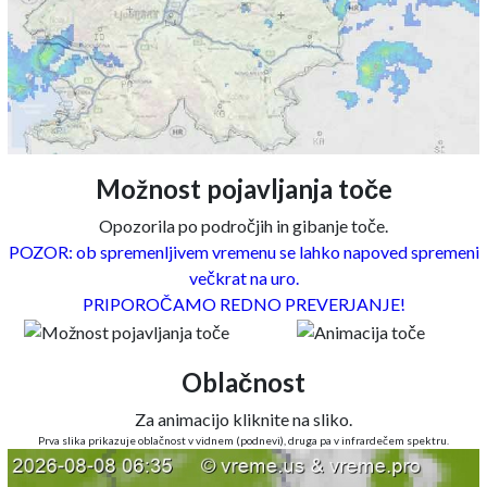
Možnost pojavljanja toče
Opozorila po področjih in gibanje toče.
POZOR: ob spremenljivem vremenu se lahko napoved spremeni
večkrat na uro.
PRIPOROČAMO REDNO PREVERJANJE!
Oblačnost
Za animacijo kliknite na sliko.
Prva slika prikazuje oblačnost v vidnem (podnevi), druga pa v infrardečem spektru.