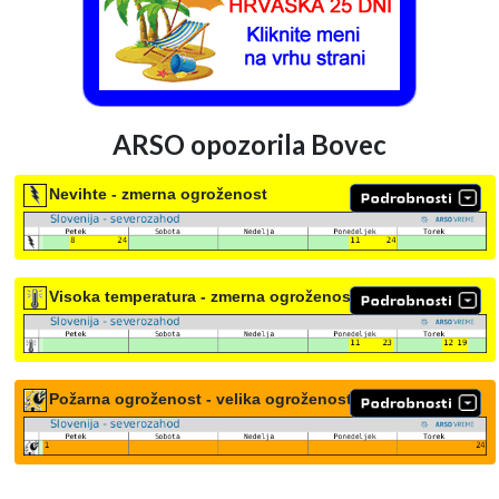
ARSO opozorila Bovec
Nevihte - zmerna ogroženost
Visoka temperatura - zmerna ogroženost
Požarna ogroženost - velika ogroženost