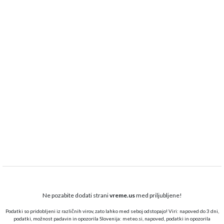
Ne pozabite dodati strani
vreme.us
med priljubljene!
Podatki so pridobljeni iz različnih virov, zato lahko med seboj odstopajo! Viri: napoved do 3 dni,
podatki, možnost padavin in opozorila Slovenija:
meteo.si,
napoved, podatki in opozorila