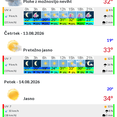
32°
Plohe z možnostjo neviht
UV: 6
8 h
9 km/h
23 %
(21 km/h)
2 mm
Četrtek - 13.08.2026
19°
33°
Pretežno jasno
UV: 7
12 h
9 km/h
16 %
(19 km/h)
0 mm
Petek - 14.08.2026
20°
34°
Jasno
UV: 7
13 h
10 km/h
8 %
(18 km/h)
0 mm