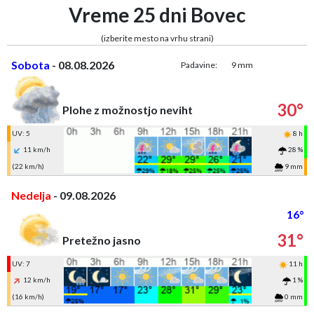
Vreme 25 dni Bovec
(izberite mesto na vrhu strani)
Sobota
- 08.08.2026
Padavine:
9 mm
30°
Plohe z možnostjo neviht
UV: 5
8 h
11 km/h
28 %
(22 km/h)
9 mm
Nedelja
- 09.08.2026
16°
31°
Pretežno jasno
UV: 7
11 h
12 km/h
1 %
(16 km/h)
0 mm