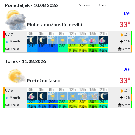
Ponedeljek - 10.08.2026
Padavine:
3 mm
19°
33°
Plohe z možnostjo neviht
UV: 7
10 h
9 km/h
25 %
(25 km/h)
3 mm
Torek - 11.08.2026
20°
33°
Pretežno jasno
UV: 6
10 h
9 km/h
40 %
(25 km/h)
0 mm