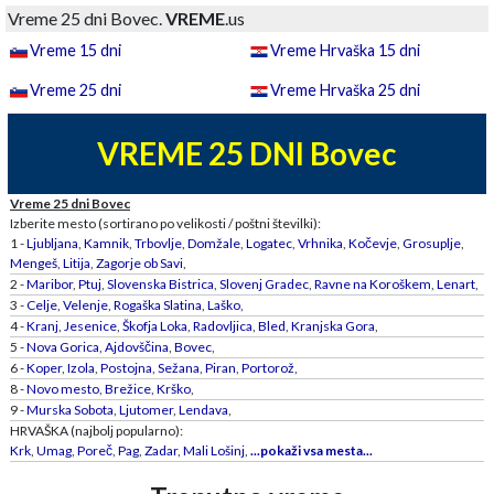
Vreme 25 dni Bovec.
VREME
.us
Vreme 15 dni
Vreme Hrvaška 15 dni
Vreme 25 dni
Vreme Hrvaška 25 dni
VREME 25 DNI Bovec
Vreme 25 dni Bovec
Izberite mesto (sortirano po velikosti / poštni številki):
1 -
Ljubljana
,
Kamnik
,
Trbovlje
,
Domžale
,
Logatec
,
Vrhnika
,
Kočevje
,
Grosuplje
,
Mengeš
,
Litija
,
Zagorje ob Savi
,
2 -
Maribor
,
Ptuj
,
Slovenska Bistrica
,
Slovenj Gradec
,
Ravne na Koroškem
,
Lenart
,
3 -
Celje
,
Velenje
,
Rogaška Slatina
,
Laško
,
4 -
Kranj
,
Jesenice
,
Škofja Loka
,
Radovljica
,
Bled
,
Kranjska Gora
,
5 -
Nova Gorica
,
Ajdovščina
,
Bovec
,
6 -
Koper
,
Izola
,
Postojna
,
Sežana
,
Piran
,
Portorož
,
8 -
Novo mesto
,
Brežice
,
Krško
,
9 -
Murska Sobota
,
Ljutomer
,
Lendava
,
HRVAŠKA (najbolj popularno):
Krk
,
Umag
,
Poreč
,
Pag
,
Zadar
,
Mali Lošinj
,
...pokaži vsa mesta...