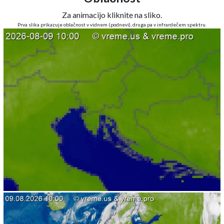
Za animacijo kliknite na sliko.
Prva slika prikazuje oblačnost v vidnem (podnevi), druga pa v infrardečem spektru.