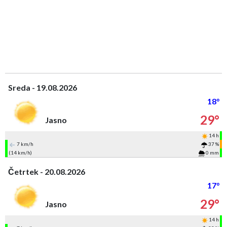
Sreda - 19.08.2026
18°
29°
Jasno
14 h
7 km/h
37 %
(14 km/h)
0 mm
Četrtek - 20.08.2026
17°
29°
Jasno
14 h