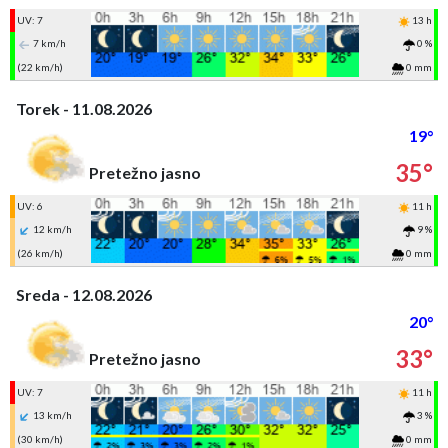
UV: 7
13 h
7 km/h
0 %
(22 km/h)
0 mm
Torek - 11.08.2026
19°
35°
Pretežno jasno
UV: 6
11 h
12 km/h
9 %
(26 km/h)
0 mm
Sreda - 12.08.2026
20°
33°
Pretežno jasno
UV: 7
11 h
13 km/h
3 %
(30 km/h)
0 mm