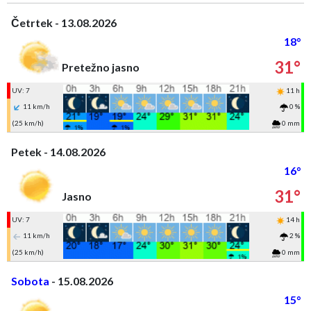
Četrtek - 13.08.2026
18°
31°
Pretežno jasno
UV: 7
11 h
11 km/h
0 %
(25 km/h)
0 mm
Petek - 14.08.2026
16°
31°
Jasno
UV: 7
14 h
11 km/h
2 %
(25 km/h)
0 mm
Sobota
- 15.08.2026
15°