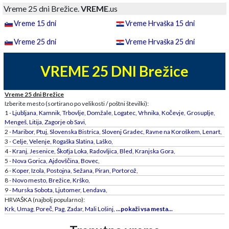
Vreme 25 dni Brežice.
VREME
.us
Vreme 15 dni
Vreme Hrvaška 15 dni
Vreme 25 dni
Vreme Hrvaška 25 dni
VREME 25 DNI Brežice
Vreme 25 dni Brežice
Izberite mesto (sortirano po velikosti / poštni številki):
1 -
Ljubljana
,
Kamnik
,
Trbovlje
,
Domžale
,
Logatec
,
Vrhnika
,
Kočevje
,
Grosuplje
,
Mengeš
,
Litija
,
Zagorje ob Savi
,
2 -
Maribor
,
Ptuj
,
Slovenska Bistrica
,
Slovenj Gradec
,
Ravne na Koroškem
,
Lenart
,
3 -
Celje
,
Velenje
,
Rogaška Slatina
,
Laško
,
4 -
Kranj
,
Jesenice
,
Škofja Loka
,
Radovljica
,
Bled
,
Kranjska Gora
,
5 -
Nova Gorica
,
Ajdovščina
,
Bovec
,
6 -
Koper
,
Izola
,
Postojna
,
Sežana
,
Piran
,
Portorož
,
8 -
Novo mesto
,
Brežice
,
Krško
,
9 -
Murska Sobota
,
Ljutomer
,
Lendava
,
HRVAŠKA (najbolj popularno):
Krk
,
Umag
,
Poreč
,
Pag
,
Zadar
,
Mali Lošinj
,
...pokaži vsa mesta...