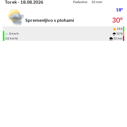
Torek - 18.08.2026
Padavine:
32 mm
18°
30°
Spremenljivo s plohami
14 h
8 km/h
52 %
(12 km/h)
32 mm