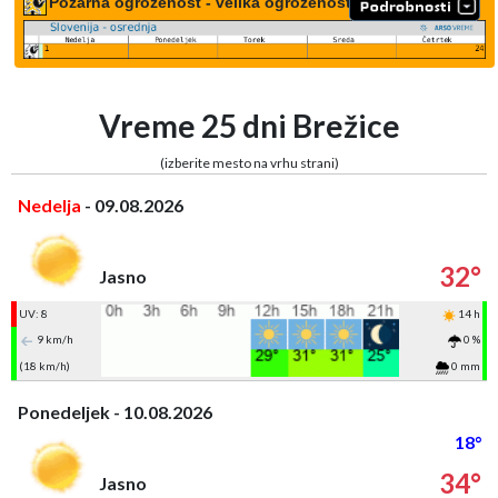
Požarna ogroženost - velika ogroženost
Vreme 25 dni Brežice
(izberite mesto na vrhu strani)
Nedelja
- 09.08.2026
32°
Jasno
UV: 8
14 h
9 km/h
0 %
(18 km/h)
0 mm
Ponedeljek - 10.08.2026
18°
34°
Jasno