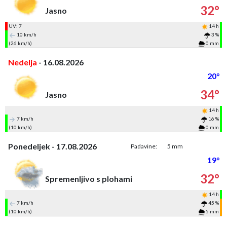
32°
Jasno
UV: 7
14 h
10 km/h
3 %
(26 km/h)
0 mm
Nedelja
- 16.08.2026
20°
34°
Jasno
14 h
7 km/h
16 %
(10 km/h)
0 mm
Ponedeljek - 17.08.2026
Padavine:
5 mm
19°
32°
Spremenljivo s plohami
14 h
7 km/h
45 %
(10 km/h)
5 mm