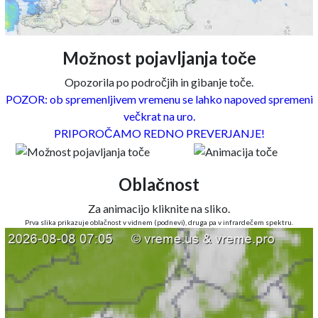
Možnost pojavljanja toče
Opozorila po področjih in gibanje toče.
POZOR: ob spremenljivem vremenu se lahko napoved spremeni
večkrat na uro.
PRIPOROČAMO REDNO PREVERJANJE!
Oblačnost
Za animacijo kliknite na sliko.
Prva slika prikazuje oblačnost v vidnem (podnevi), druga pa v infrardečem spektru.