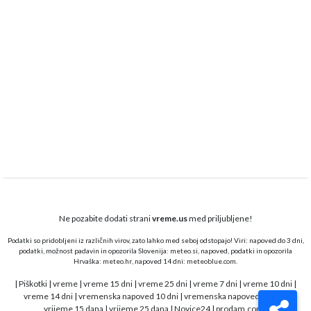
Ne pozabite dodati strani
vreme.us
med priljubljene!
Podatki so pridobljeni iz različnih virov, zato lahko med seboj odstopajo! Viri: napoved do 3 dni,
podatki, možnost padavin in opozorila Slovenija:
meteo.si,
napoved, podatki in opozorila
Hrvaška:
meteo.hr
, napoved 14 dni:
meteoblue.com
.
|
Piškotki
|
vreme
|
vreme 15 dni
|
vreme 25 dni
|
vreme 7 dni
|
vreme 10 dni
|
vreme 14 dni
|
vremenska napoved 10 dni
|
vremenska napoved 15 dni
|
vrijeme 15 dana
|
vrijeme 25 dana
|
Novice24
|
prodam.com
|