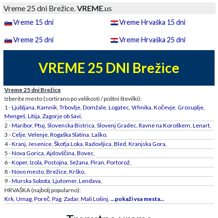
Vreme 25 dni Brežice.
VREME
.us
Vreme 15 dni
Vreme Hrvaška 15 dni
Vreme 25 dni
Vreme Hrvaška 25 dni
VREME 25 DNI Brežice
Vreme 25 dni Brežice
Izberite mesto (sortirano po velikosti / poštni številki):
1 -
Ljubljana
,
Kamnik
,
Trbovlje
,
Domžale
,
Logatec
,
Vrhnika
,
Kočevje
,
Grosuplje
,
Mengeš
,
Litija
,
Zagorje ob Savi
,
2 -
Maribor
,
Ptuj
,
Slovenska Bistrica
,
Slovenj Gradec
,
Ravne na Koroškem
,
Lenart
,
3 -
Celje
,
Velenje
,
Rogaška Slatina
,
Laško
,
4 -
Kranj
,
Jesenice
,
Škofja Loka
,
Radovljica
,
Bled
,
Kranjska Gora
,
5 -
Nova Gorica
,
Ajdovščina
,
Bovec
,
6 -
Koper
,
Izola
,
Postojna
,
Sežana
,
Piran
,
Portorož
,
8 -
Novo mesto
,
Brežice
,
Krško
,
9 -
Murska Sobota
,
Ljutomer
,
Lendava
,
HRVAŠKA (najbolj popularno):
Krk
,
Umag
,
Poreč
,
Pag
,
Zadar
,
Mali Lošinj
,
...pokaži vsa mesta...