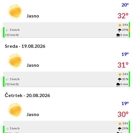
20°
32°
Jasno
14 h
5 km/h
39 %
(12 km/h)
0 mm
Sreda - 19.08.2026
19°
31°
Jasno
14 h
5 km/h
30 %
(12 km/h)
0 mm
Četrtek - 20.08.2026
19°
30°
Jasno
14 h
5 km/h
29 %