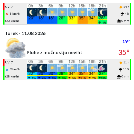
UV: 7
14 h
8 km/h
4 %
(23 km/h)
0 mm
Torek - 11.08.2026
19°
35°
Plohe z možnostjo neviht
UV: 7
11 h
9 km/h
15 %
(28 km/h)
0 mm