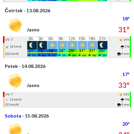
Četrtek - 13.08.2026
18°
31°
Jasno
UV: 7
14 h
12 km/h
5 %
(22 km/h)
0 mm
Petek - 14.08.2026
17°
33°
Jasno
UV: 7
14 h
11 km/h
4 %
(21 km/h)
0 mm
Sobota
- 15.08.2026
20°