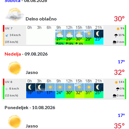
Sobota
- 08.08.2026
30°
Delno oblačno
UV: 7
9 h
14 km/h
10 %
(35 km/h)
0 mm
Nedelja
- 09.08.2026
17°
32°
Jasno
UV: 8
14 h
8 km/h
0 %
(15 km/h)
0 mm
Ponedeljek - 10.08.2026
17°
35°
Jasno