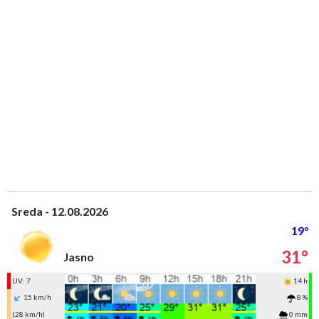
Sreda - 12.08.2026
19°
31°
Jasno
UV: 7
14 h
15 km/h
8 %
(28 km/h)
0 mm