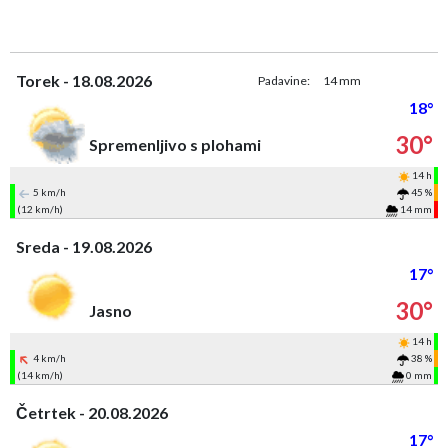
Torek - 18.08.2026
Padavine:
14 mm
18°
30°
Spremenljivo s plohami
14 h
5 km/h
45 %
(12 km/h)
14 mm
Sreda - 19.08.2026
17°
30°
Jasno
14 h
4 km/h
38 %
(14 km/h)
0 mm
Četrtek - 20.08.2026
17°