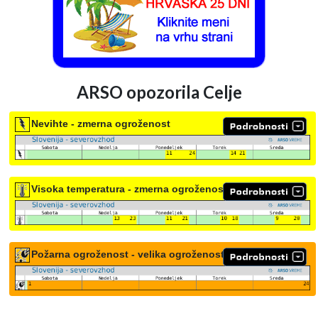
ARSO opozorila Celje
Nevihte - zmerna ogroženost
Visoka temperatura - zmerna ogroženost
Požarna ogroženost - velika ogroženost