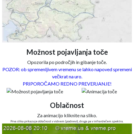
Možnost pojavljanja toče
Opozorila po področjih in gibanje toče.
POZOR: ob spremenljivem vremenu se lahko napoved spremeni
večkrat na uro.
PRIPOROČAMO REDNO PREVERJANJE!
Oblačnost
Za animacijo kliknite na sliko.
Prva slika prikazuje oblačnost v vidnem (podnevi), druga pa v infrardečem spektru.