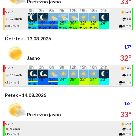
33°
Pretežno jasno
UV: 7
12 h
12 km/h
6 %
(30 km/h)
0 mm
Četrtek - 13.08.2026
17°
32°
Jasno
UV: 7
14 h
11 km/h
4 %
(21 km/h)
0 mm
Petek - 14.08.2026
16°
33°
Pretežno jasno
UV: 7
14 h
8 km/h
0 %
(19 km/h)
0 mm