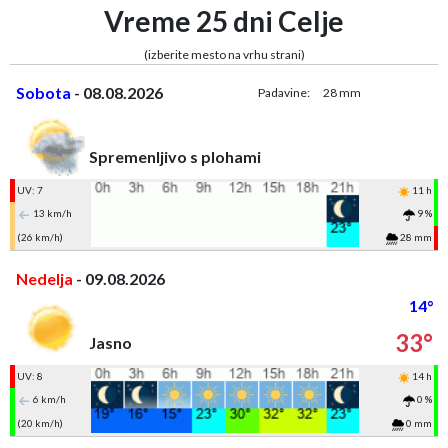
Vreme 25 dni Celje
(izberite mesto na vrhu strani)
Sobota
- 08.08.2026
Padavine:
28 mm
Spremenljivo s plohami
UV: 7
11 h
13 km/h
9 %
(26 km/h)
28 mm
Nedelja
- 09.08.2026
14°
33°
Jasno
UV: 8
14 h
6 km/h
0 %
(20 km/h)
0 mm