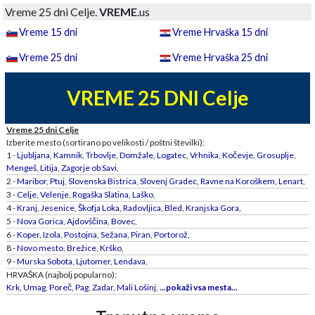
Vreme 25 dni Celje.
VREME
.us
Vreme 15 dni
Vreme Hrvaška 15 dni
Vreme 25 dni
Vreme Hrvaška 25 dni
VREME 25 DNI Celje
Vreme 25 dni Celje
Izberite mesto (sortirano po velikosti / poštni številki):
1 -
Ljubljana
,
Kamnik
,
Trbovlje
,
Domžale
,
Logatec
,
Vrhnika
,
Kočevje
,
Grosuplje
,
Mengeš
,
Litija
,
Zagorje ob Savi
,
2 -
Maribor
,
Ptuj
,
Slovenska Bistrica
,
Slovenj Gradec
,
Ravne na Koroškem
,
Lenart
,
3 -
Celje
,
Velenje
,
Rogaška Slatina
,
Laško
,
4 -
Kranj
,
Jesenice
,
Škofja Loka
,
Radovljica
,
Bled
,
Kranjska Gora
,
5 -
Nova Gorica
,
Ajdovščina
,
Bovec
,
6 -
Koper
,
Izola
,
Postojna
,
Sežana
,
Piran
,
Portorož
,
8 -
Novo mesto
,
Brežice
,
Krško
,
9 -
Murska Sobota
,
Ljutomer
,
Lendava
,
HRVAŠKA (najbolj popularno):
Krk
,
Umag
,
Poreč
,
Pag
,
Zadar
,
Mali Lošinj
,
...pokaži vsa mesta...