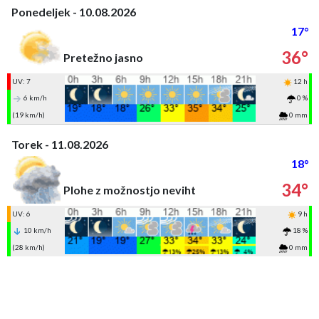
Ponedeljek - 10.08.2026
17°
36°
Pretežno jasno
UV: 7
12 h
6 km/h
0 %
(19 km/h)
0 mm
Torek - 11.08.2026
18°
34°
Plohe z možnostjo neviht
UV: 6
9 h
10 km/h
18 %
(28 km/h)
0 mm