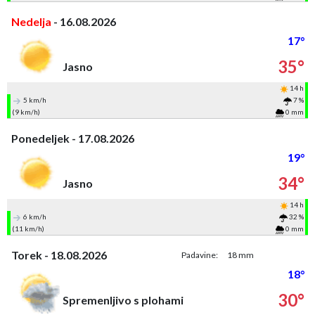
Nedelja
- 16.08.2026
17°
35°
Jasno
14 h
5 km/h
7 %
(9 km/h)
0 mm
Ponedeljek - 17.08.2026
19°
34°
Jasno
14 h
6 km/h
32 %
(11 km/h)
0 mm
Torek - 18.08.2026
Padavine:
18 mm
18°
30°
Spremenljivo s plohami