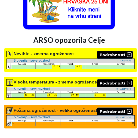
ARSO opozorila Celje
Nevihte - zmerna ogroženost
Visoka temperatura - zmerna ogroženost
Požarna ogroženost - velika ogroženost