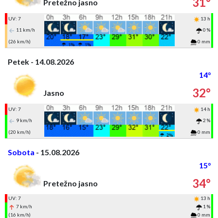
31°
Pretežno jasno
UV: 7
13 h
11 km/h
0 %
(26 km/h)
0 mm
Petek - 14.08.2026
14°
32°
Jasno
UV: 7
14 h
9 km/h
2 %
(20 km/h)
0 mm
Sobota
- 15.08.2026
15°
34°
Pretežno jasno
UV: 7
13 h
7 km/h
1 %
(16 km/h)
0 mm