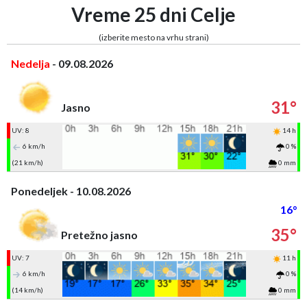
Vreme 25 dni Celje
(izberite mesto na vrhu strani)
Nedelja
- 09.08.2026
31°
Jasno
UV: 8
14 h
6 km/h
0 %
(21 km/h)
0 mm
Ponedeljek - 10.08.2026
16°
35°
Pretežno jasno
UV: 7
11 h
6 km/h
0 %
(14 km/h)
0 mm