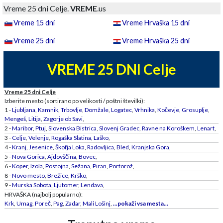
Vreme 25 dni Celje.
VREME
.us
Vreme 15 dni
Vreme Hrvaška 15 dni
Vreme 25 dni
Vreme Hrvaška 25 dni
VREME 25 DNI Celje
Vreme 25 dni Celje
Izberite mesto (sortirano po velikosti / poštni številki):
1 -
Ljubljana
,
Kamnik
,
Trbovlje
,
Domžale
,
Logatec
,
Vrhnika
,
Kočevje
,
Grosuplje
,
Mengeš
,
Litija
,
Zagorje ob Savi
,
2 -
Maribor
,
Ptuj
,
Slovenska Bistrica
,
Slovenj Gradec
,
Ravne na Koroškem
,
Lenart
,
3 -
Celje
,
Velenje
,
Rogaška Slatina
,
Laško
,
4 -
Kranj
,
Jesenice
,
Škofja Loka
,
Radovljica
,
Bled
,
Kranjska Gora
,
5 -
Nova Gorica
,
Ajdovščina
,
Bovec
,
6 -
Koper
,
Izola
,
Postojna
,
Sežana
,
Piran
,
Portorož
,
8 -
Novo mesto
,
Brežice
,
Krško
,
9 -
Murska Sobota
,
Ljutomer
,
Lendava
,
HRVAŠKA (najbolj popularno):
Krk
,
Umag
,
Poreč
,
Pag
,
Zadar
,
Mali Lošinj
,
...pokaži vsa mesta...