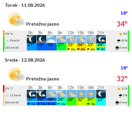
Torek - 11.08.2026
18°
34°
Pretežno jasno
UV: 6
9 h
9 km/h
10 %
(20 km/h)
0 mm
Sreda - 12.08.2026
18°
32°
Pretežno jasno
UV: 7
11 h
11 km/h
2 %
(26 km/h)
0 mm