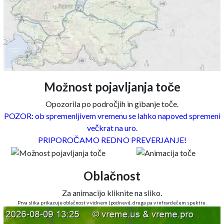
Možnost pojavljanja toče
Opozorila po področjih in gibanje toče.
POZOR: ob spremenljivem vremenu se lahko napoved spremeni
večkrat na uro.
PRIPOROČAMO REDNO PREVERJANJE!
Oblačnost
Za animacijo kliknite na sliko.
Prva slika prikazuje oblačnost v vidnem (podnevi), druga pa v infrardečem spektru.