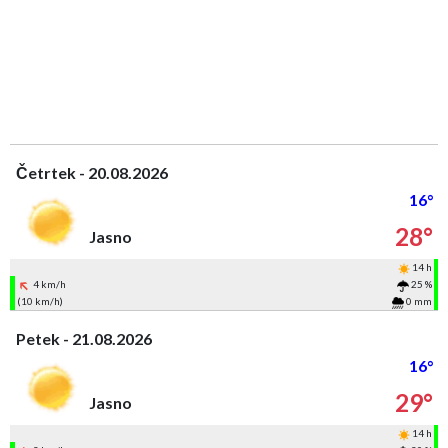
Četrtek - 20.08.2026
16°
28°
Jasno
14 h
4 km/h
25 %
(10 km/h)
0 mm
Petek - 21.08.2026
16°
29°
Jasno
14 h