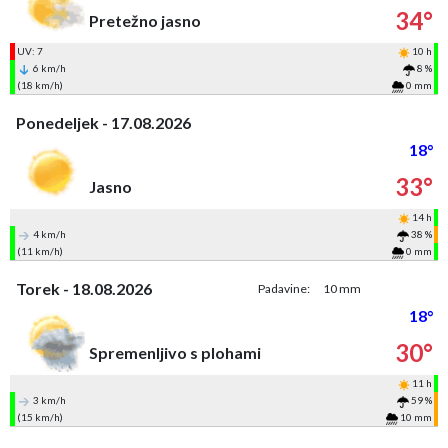
34°
Pretežno jasno
UV: 7
10 h
6 km/h
8 %
(18 km/h)
0 mm
Ponedeljek - 17.08.2026
18°
33°
Jasno
14 h
4 km/h
38 %
(11 km/h)
0 mm
Torek - 18.08.2026
Padavine:
10 mm
18°
30°
Spremenljivo s plohami
11 h
3 km/h
59 %
(15 km/h)
10 mm