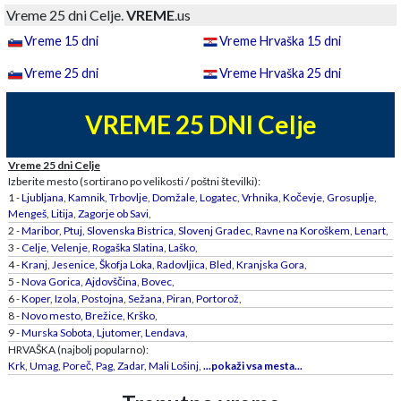
Vreme 25 dni Celje.
VREME
.us
Vreme 15 dni
Vreme Hrvaška 15 dni
Vreme 25 dni
Vreme Hrvaška 25 dni
VREME 25 DNI Celje
Vreme 25 dni Celje
Izberite mesto (sortirano po velikosti / poštni številki):
1 -
Ljubljana
,
Kamnik
,
Trbovlje
,
Domžale
,
Logatec
,
Vrhnika
,
Kočevje
,
Grosuplje
,
Mengeš
,
Litija
,
Zagorje ob Savi
,
2 -
Maribor
,
Ptuj
,
Slovenska Bistrica
,
Slovenj Gradec
,
Ravne na Koroškem
,
Lenart
,
3 -
Celje
,
Velenje
,
Rogaška Slatina
,
Laško
,
4 -
Kranj
,
Jesenice
,
Škofja Loka
,
Radovljica
,
Bled
,
Kranjska Gora
,
5 -
Nova Gorica
,
Ajdovščina
,
Bovec
,
6 -
Koper
,
Izola
,
Postojna
,
Sežana
,
Piran
,
Portorož
,
8 -
Novo mesto
,
Brežice
,
Krško
,
9 -
Murska Sobota
,
Ljutomer
,
Lendava
,
HRVAŠKA (najbolj popularno):
Krk
,
Umag
,
Poreč
,
Pag
,
Zadar
,
Mali Lošinj
,
...pokaži vsa mesta...