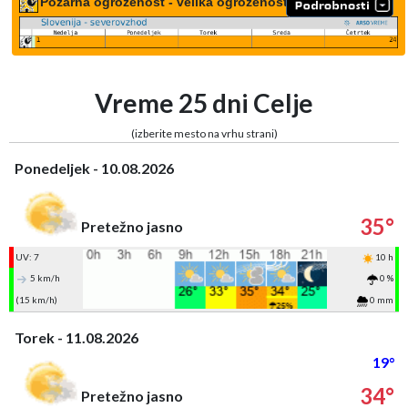
Požarna ogroženost - velika ogroženost
Vreme 25 dni Celje
(izberite mesto na vrhu strani)
Ponedeljek - 10.08.2026
35°
Pretežno jasno
UV: 7
10 h
5 km/h
0 %
(15 km/h)
0 mm
Torek - 11.08.2026
19°
34°
Pretežno jasno