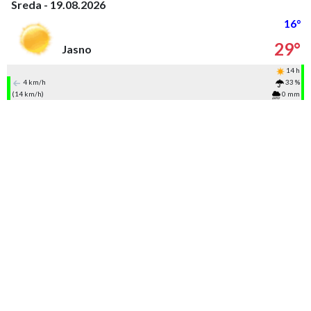
Sreda - 19.08.2026
16°
29°
Jasno
14 h
4 km/h
33 %
(14 km/h)
0 mm