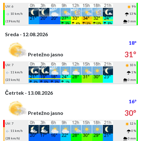
UV: 6
9 h
10 km/h
13 %
(19 km/h)
0 mm
Sreda - 12.08.2026
18°
31°
Pretežno jasno
UV: 7
10 h
11 km/h
1 %
(23 km/h)
0 mm
Četrtek - 13.08.2026
16°
30°
Pretežno jasno
UV: 7
12 h
11 km/h
0 %
(28 km/h)
0 mm