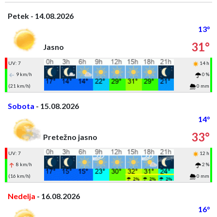
Petek - 14.08.2026
13°
31°
Jasno
UV: 7
14 h
9 km/h
0 %
(21 km/h)
0 mm
Sobota
- 15.08.2026
14°
33°
Pretežno jasno
UV: 7
12 h
8 km/h
2 %
(16 km/h)
0 mm
Nedelja
- 16.08.2026
16°