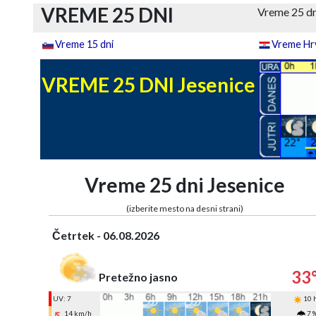
VREME 25 DNI
Vreme 25 dn
Vreme 15 dni
Vreme Hrv
VREME 25 DNI Jesenice
Vreme 25 dni Jesenice
(izberite mesto na desni strani)
Četrtek - 06.08.2026
33
Pretežno jasno
UV: 7
10 
14 km/h
7 