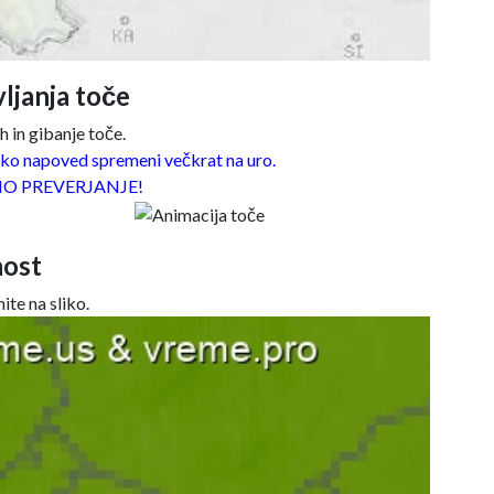
ljanja toče
 in gibanje toče.
o napoved spremeni večkrat na uro.
O PREVERJANJE!
ost
ite na sliko.