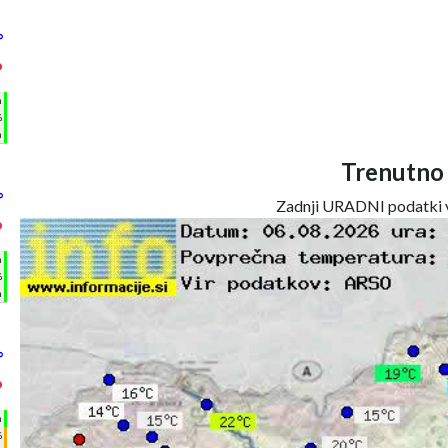
°
°
h
%
m
Trenutno
°
Zadnji URADNI podatki v
°
h
%
m
°
°
h
%