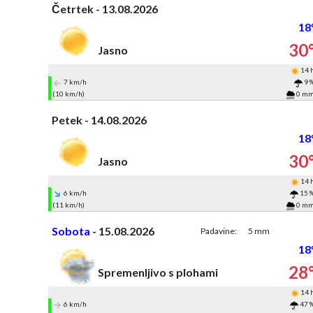
Četrtek - 13.08.2026
18
30
Jasno
14 
7 km/h
9 
(10 km/h)
0 m
Petek - 14.08.2026
18
30
Jasno
14 
6 km/h
15 
(11 km/h)
0 m
Sobota
- 15.08.2026
Padavine:
5 mm
18
28
Spremenljivo s plohami
14 
6 km/h
47 