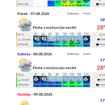
(20 km/h)
0 m
Petek - 07.08.2026
Padavine:
9 mm
18
28
Plohe z možnostjo neviht
UV: 6
6 
11 km/h
74 
(19 km/h)
9 m
Sobota
- 08.08.2026
Padavine:
6 mm
17
28
Plohe z možnostjo neviht
UV: 6
5 
6 km/h
34 
(19 km/h)
6 m
Nedelja
- 09.08.2026
17