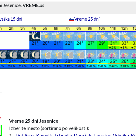
i Jesenice.
VREME
.us
aška 15 dni
Vreme 25 dni
°
Vreme 25 dni Jesenice
Izberite mesto (sortirano po velikosti):
h
1 -
Ljubljana
,
Kamnik
,
Trbovlje
,
Domžale
,
Logatec
,
Vrhnika
,
Ko
%