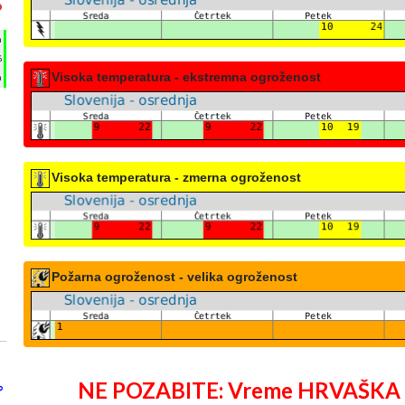
°
h
%
Visoka temperatura - ekstremna ogroženost
m
Visoka temperatura - zmerna ogroženost
Požarna ogroženost - velika ogroženost
NE POZABITE: Vreme HRVAŠKA 25 
°