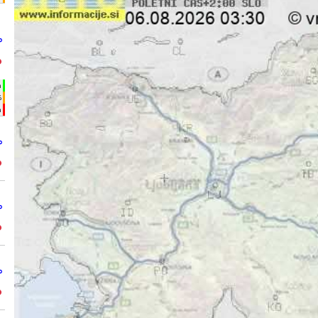
°
°
h
%
m
°
°
°
°
°
°