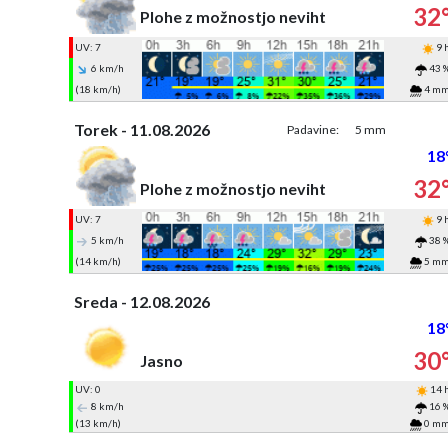
32
Plohe z možnostjo neviht
UV: 7
9 
6 km/h
43 
(18 km/h)
4 m
Torek - 11.08.2026
Padavine:
5 mm
18
32
Plohe z možnostjo neviht
UV: 7
9 
5 km/h
38 
(14 km/h)
5 m
Sreda - 12.08.2026
18
30
Jasno
UV: 0
14 
8 km/h
16 
(13 km/h)
0 m