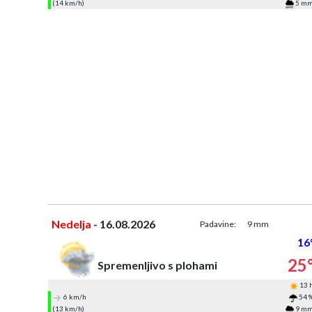
(14 km/h)
5 m
Nedelja
- 16.08.2026
Padavine:
9 mm
16
25
Spremenljivo s plohami
13 
6 km/h
54 
(13 km/h)
9 m