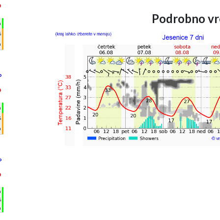
°
Podrobno vr
h
%
m
°
°
h
%
m
°
°
h
%
m