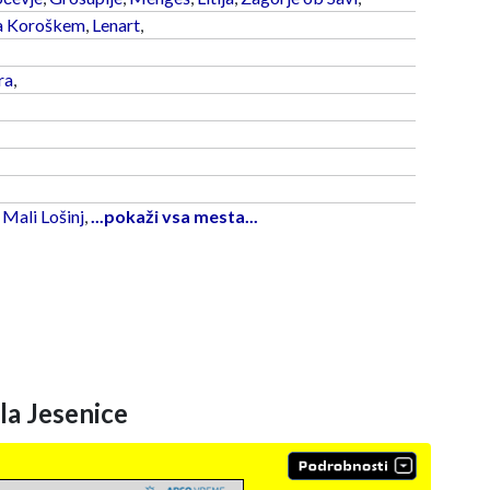
a Koroškem
,
Lenart
,
ra
,
,
Mali Lošinj
,
...pokaži vsa mesta...
a Jesenice