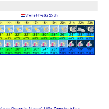
Vreme Hrvaška 25 dni
čevje
,
Grosuplje
,
Mengeš
,
Litija
,
Zagorje ob Savi
,