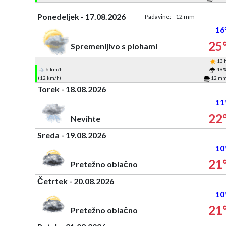
Ponedeljek - 17.08.2026
Padavine:
12 mm
16
25
Spremenljivo s plohami
13 
6 km/h
49 
(12 km/h)
12 m
Torek - 18.08.2026
11
22
Nevihte
Sreda - 19.08.2026
10
21
Pretežno oblačno
Četrtek - 20.08.2026
10
21
Pretežno oblačno