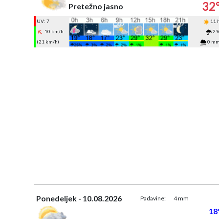
32
Pretežno jasno
UV: 7
11 
10 km/h
2 
(21 km/h)
0 m
Ponedeljek - 10.08.2026
Padavine:
4 mm
18