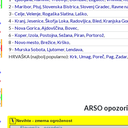
m
2 -
Maribor
,
Ptuj
,
Slovenska Bistrica
,
Slovenj Gradec
,
Ravne n
3 -
Celje
,
Velenje
,
Rogaška Slatina
,
Laško
,
4 -
Kranj
,
Jesenice
,
Škofja Loka
,
Radovljica
,
Bled
,
Kranjska Go
°
5 -
Nova Gorica
,
Ajdovščina
,
Bovec
,
°
6 -
Koper
,
Izola
,
Postojna
,
Sežana
,
Piran
,
Portorož
,
8 -
Novo mesto
,
Brežice
,
Krško
,
h
%
9 -
Murska Sobota
,
Ljutomer
,
Lendava
,
m
HRVAŠKA (najbolj popularno):
Krk
,
Umag
,
Poreč
,
Pag
,
Zadar
°
°
h
%
m
ARSO opozoril
Nevihte - zmerna ogroženost
°