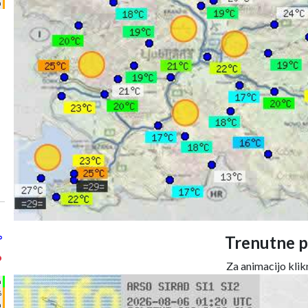
m
°
Trenutne p
°
Za animacijo klikn
h
%
m