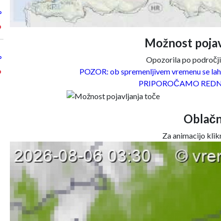
°
°
Možnost pojav
°
Opozorila po področjih
POZOR: ob spremenljivem vremenu se lahk
°
PRIPOROČAMO REDN
Oblačn
Za animacijo klikn