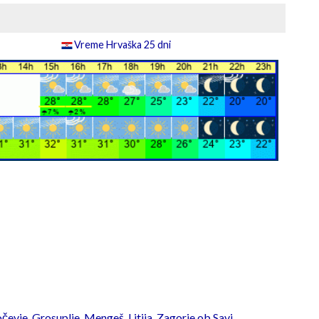
Vreme Hrvaška 25 dni
čevje
,
Grosuplje
,
Mengeš
,
Litija
,
Zagorje ob Savi
,