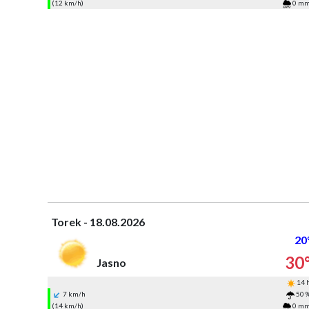
(12 km/h)
0 m
Torek - 18.08.2026
20
30
Jasno
14 
7 km/h
50 
(14 km/h)
0 m