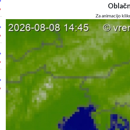
°
Oblačn
°
Za animacijo klikn
°
°
°
°
°
°