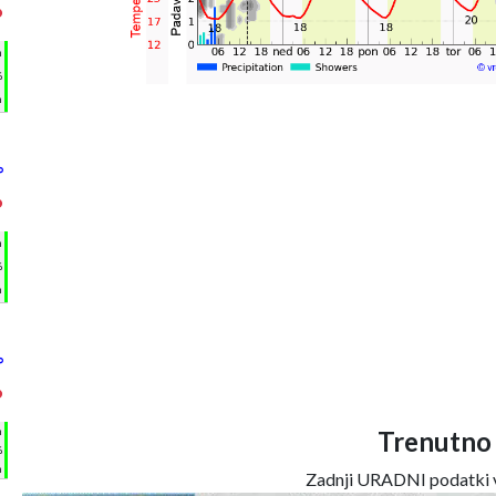
°
h
%
m
°
°
h
%
m
°
°
h
Trenutno
%
m
Zadnji URADNI podatki v