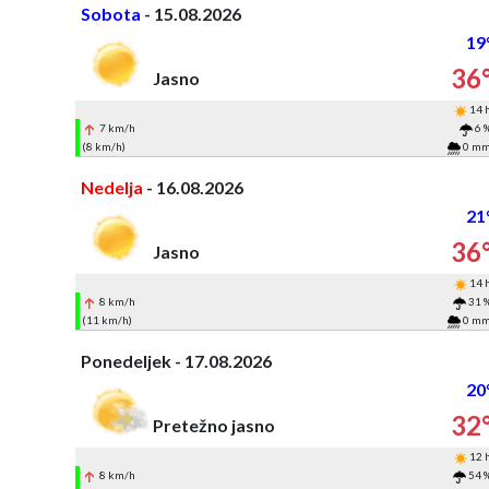
Sobota
- 15.08.2026
19
36
Jasno
14 
7 km/h
6 
(8 km/h)
0 m
Nedelja
- 16.08.2026
21
36
Jasno
14 
8 km/h
31 
(11 km/h)
0 m
Ponedeljek - 17.08.2026
20
32
Pretežno jasno
12 
8 km/h
54 