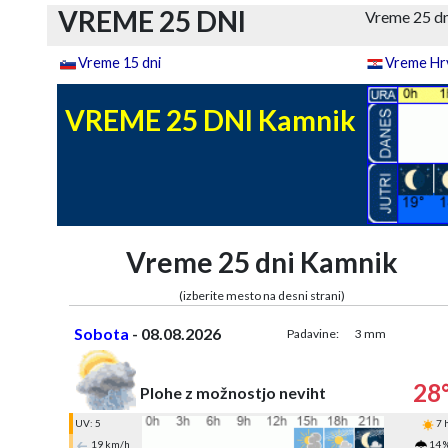
VREME 25 DNI
Vreme 25 d
Vreme 15 dni
Vreme Hrv
VREME 25 DNI Kamnik
Vreme 25 dni Kamnik
(izberite mesto na desni strani)
Sobota
- 08.08.2026
Padavine:
3 mm
28
Plohe z možnostjo neviht
UV: 5
7 
19 km/h
14 