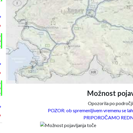
°
°
h
%
m
°
°
h
%
Možnost pojav
m
Opozorila po področjih
°
POZOR: ob spremenljivem vremenu se lahk
°
PRIPOROČAMO REDN