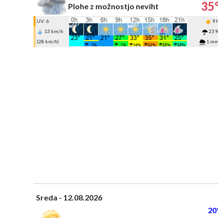
35
Plohe z možnostjo neviht
UV: 6
9 
13 km/h
23 
(28 km/h)
1 m
Sreda - 12.08.2026
20