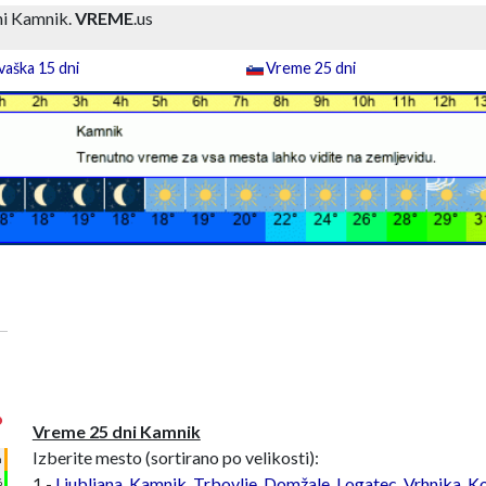
ni Kamnik.
VREME
.us
aška 15 dni
Vreme 25 dni
°
Vreme 25 dni Kamnik
Izberite mesto (sortirano po velikosti):
h
1 -
Ljubljana
,
Kamnik
,
Trbovlje
,
Domžale
,
Logatec
,
Vrhnika
,
Ko
%