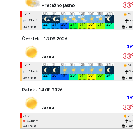
33
Pretežno jasno
UV: 7
13 
17 km/h
6 
(32 km/h)
0 m
Četrtek - 13.08.2026
19
33
Jasno
UV: 7
14 
15 km/h
2 
(26 km/h)
0 m
Petek - 14.08.2026
19
33
Jasno
UV: 7
14 
11 km/h
1 
(22 km/h)
0 m