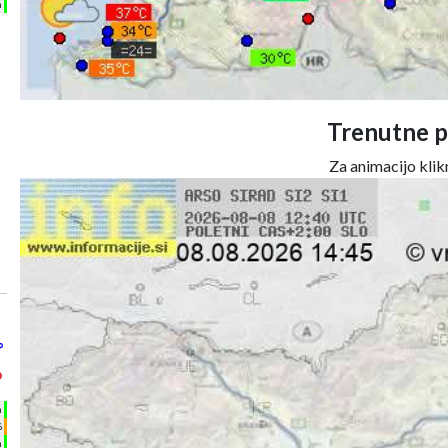
m
Trenutne p
Za animacijo klikn
°
°
h
%
m