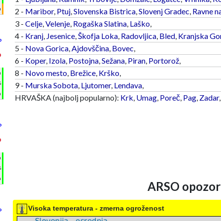
m
2 -
Maribor
,
Ptuj
,
Slovenska Bistrica
,
Slovenj Gradec
,
Ravne n
3 -
Celje
,
Velenje
,
Rogaška Slatina
,
Laško
,
4 -
Kranj
,
Jesenice
,
Škofja Loka
,
Radovljica
,
Bled
,
Kranjska Go
°
5 -
Nova Gorica
,
Ajdovščina
,
Bovec
,
°
6 -
Koper
,
Izola
,
Postojna
,
Sežana
,
Piran
,
Portorož
,
8 -
Novo mesto
,
Brežice
,
Krško
,
h
%
9 -
Murska Sobota
,
Ljutomer
,
Lendava
,
m
HRVAŠKA (najbolj popularno):
Krk
,
Umag
,
Poreč
,
Pag
,
Zadar
°
°
h
%
m
ARSO opozori
Visoka temperatura - zmerna ogroženost
°