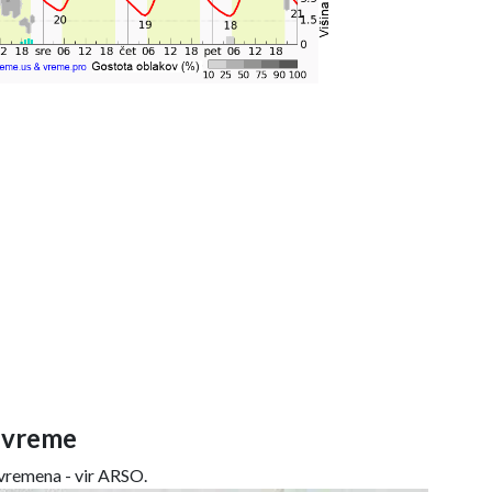
 vreme
remena - vir ARSO.