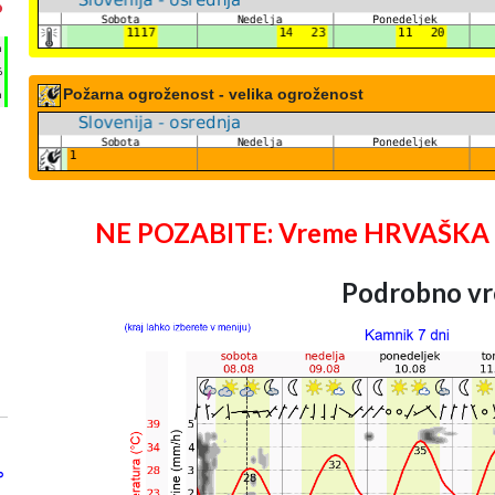
°
h
%
Požarna ogroženost - velika ogroženost
m
NE POZABITE: Vreme HRVAŠKA 25 
Podrobno vr
°