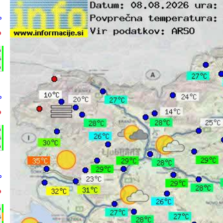
°
°
h
%
m
°
°
h
%
m
°
°
h
%