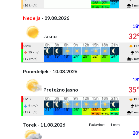
(36 km/h)
3 m
Nedelja
- 09.08.2026
18
32
Jasno
UV: 8
14 
10 km/h
0 
(19 km/h)
0 m
Ponedeljek - 10.08.2026
18
35
Pretežno jasno
UV: 7
13 
9 km/h
8 
(17 km/h)
0 m
Torek - 11.08.2026
Padavine:
1 mm
20