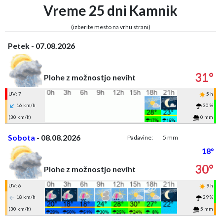
Vreme 25 dni Kamnik
(izberite mesto na vrhu strani)
Petek - 07.08.2026
31°
Plohe z možnostjo neviht
UV: 7
5 h
16 km/h
30 %
(30 km/h)
0 mm
Sobota
- 08.08.2026
Padavine:
5 mm
18°
30°
Plohe z možnostjo neviht
UV: 6
9 h
18 km/h
29 %
(30 km/h)
5 mm