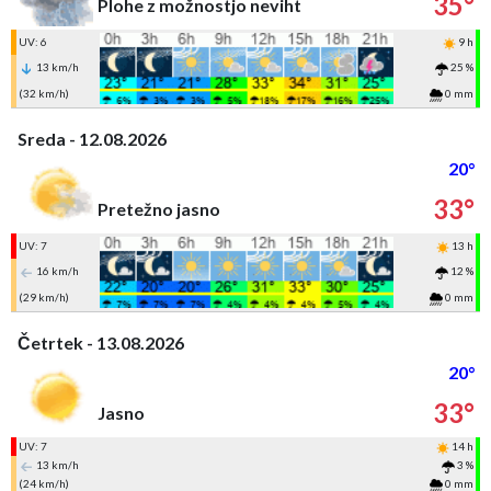
35°
Plohe z možnostjo neviht
UV: 6
9 h
13 km/h
25 %
(32 km/h)
0 mm
Sreda - 12.08.2026
20°
33°
Pretežno jasno
UV: 7
13 h
16 km/h
12 %
(29 km/h)
0 mm
Četrtek - 13.08.2026
20°
33°
Jasno
UV: 7
14 h
13 km/h
3 %
(24 km/h)
0 mm