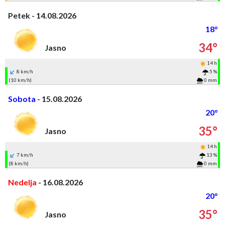
Petek - 14.08.2026
18°
34°
Jasno
14 h
8 km/h
5 %
(10 km/h)
0 mm
Sobota
- 15.08.2026
20°
35°
Jasno
14 h
7 km/h
13 %
(8 km/h)
0 mm
Nedelja
- 16.08.2026
20°
35°
Jasno