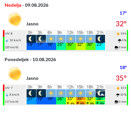
Nedelja
- 09.08.2026
17°
32°
Jasno
UV: 8
14 h
10 km/h
0 %
(20 km/h)
0 mm
Ponedeljek - 10.08.2026
18°
35°
Jasno
UV: 7
13 h
8 km/h
10 %
(17 km/h)
0 mm