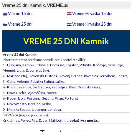
Vreme 25 dni Kamnik.
VREME
.us
Vreme 15 dni
Vreme Hrvaška 15 dni
Vreme 25 dni
Vreme Hrvaška 25 dni
VREME 25 DNI Kamnik
Vreme 25 dni Kamnik
Izberite mesto (sortirano po velikosti / poštni številki):
1 -
Ljubljana
,
Kamnik
,
Trbovlje
,
Domžale
,
Logatec
,
Vrhnika
,
Kočevje
,
Grosuplje
,
Mengeš
,
Litija
,
Zagorje ob Savi
,
2 -
Maribor
,
Ptuj
,
Slovenska Bistrica
,
Slovenj Gradec
,
Ravne na Koroškem
,
Lenart
,
3 -
Celje
,
Velenje
,
Rogaška Slatina
,
Laško
,
4 -
Kranj
,
Jesenice
,
Škofja Loka
,
Radovljica
,
Bled
,
Kranjska Gora
,
5 -
Nova Gorica
,
Ajdovščina
,
Bovec
,
6 -
Koper
,
Izola
,
Postojna
,
Sežana
,
Piran
,
Portorož
,
8 -
Novo mesto
,
Brežice
,
Krško
,
9 -
Murska Sobota
,
Ljutomer
,
Lendava
,
HRVAŠKA (najbolj popularno):
Krk
,
Umag
,
Poreč
,
Pag
,
Zadar
,
Mali Lošinj
,
...pokaži vsa mesta...