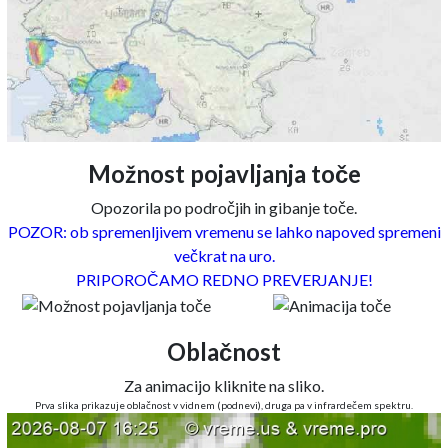
Možnost pojavljanja toče
Opozorila po področjih in gibanje toče.
POZOR: ob spremenljivem vremenu se lahko napoved spremeni
večkrat na uro.
PRIPOROČAMO REDNO PREVERJANJE!
Oblačnost
Za animacijo kliknite na sliko.
Prva slika prikazuje oblačnost v vidnem (podnevi), druga pa v infrardečem spektru.