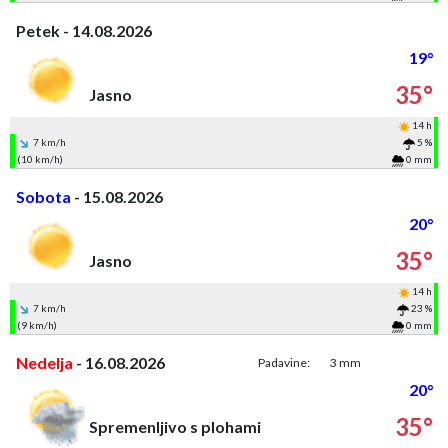
Petek - 14.08.2026
19°
35°
Jasno
14 h
7 km/h
5 %
(10 km/h)
0 mm
Sobota
- 15.08.2026
20°
35°
Jasno
14 h
7 km/h
23 %
(9 km/h)
0 mm
Nedelja
- 16.08.2026
Padavine:
3 mm
20°
35°
Spremenljivo s plohami