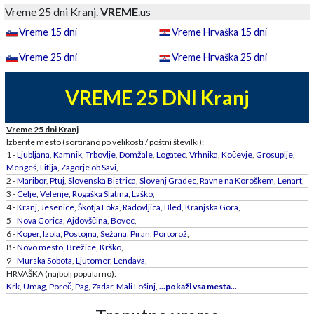
Vreme 25 dni Kranj.
VREME
.us
Vreme 15 dni
Vreme Hrvaška 15 dni
Vreme 25 dni
Vreme Hrvaška 25 dni
VREME 25 DNI Kranj
Vreme 25 dni Kranj
Izberite mesto (sortirano po velikosti / poštni številki):
1 -
Ljubljana
,
Kamnik
,
Trbovlje
,
Domžale
,
Logatec
,
Vrhnika
,
Kočevje
,
Grosuplje
,
Mengeš
,
Litija
,
Zagorje ob Savi
,
2 -
Maribor
,
Ptuj
,
Slovenska Bistrica
,
Slovenj Gradec
,
Ravne na Koroškem
,
Lenart
,
3 -
Celje
,
Velenje
,
Rogaška Slatina
,
Laško
,
4 -
Kranj
,
Jesenice
,
Škofja Loka
,
Radovljica
,
Bled
,
Kranjska Gora
,
5 -
Nova Gorica
,
Ajdovščina
,
Bovec
,
6 -
Koper
,
Izola
,
Postojna
,
Sežana
,
Piran
,
Portorož
,
8 -
Novo mesto
,
Brežice
,
Krško
,
9 -
Murska Sobota
,
Ljutomer
,
Lendava
,
HRVAŠKA (najbolj popularno):
Krk
,
Umag
,
Poreč
,
Pag
,
Zadar
,
Mali Lošinj
,
...pokaži vsa mesta...