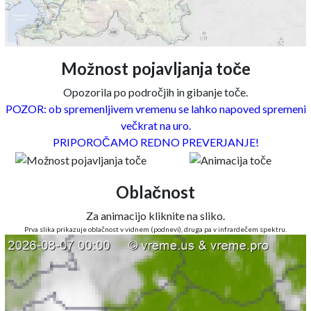
Možnost pojavljanja toče
Opozorila po področjih in gibanje toče.
POZOR: ob spremenljivem vremenu se lahko napoved spremeni
večkrat na uro.
PRIPOROČAMO REDNO PREVERJANJE!
Oblačnost
Za animacijo kliknite na sliko.
Prva slika prikazuje oblačnost v vidnem (podnevi), druga pa v infrardečem spektru.