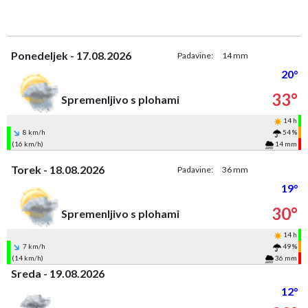
Ponedeljek - 17.08.2026
Padavine:
14 mm
20°
33°
Spremenljivo s plohami
14 h
8 km/h
54 %
(16 km/h)
14 mm
Torek - 18.08.2026
Padavine:
36 mm
19°
30°
Spremenljivo s plohami
14 h
7 km/h
49 %
(14 km/h)
36 mm
Sreda - 19.08.2026
12°