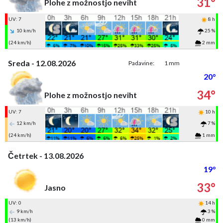
31°
Plohe z možnostjo neviht
UV: 7
8 h
10 km/h
25 %
(24 km/h)
2 mm
Sreda - 12.08.2026
Padavine:
1 mm
20°
34°
Plohe z možnostjo neviht
UV: 7
10 h
12 km/h
7 %
(24 km/h)
1 mm
Četrtek - 13.08.2026
19°
33°
Jasno
UV: 0
14 h
9 km/h
3 %
(13 km/h)
0 mm