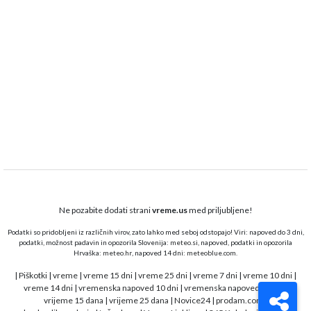
Ne pozabite dodati strani
vreme.us
med priljubljene!
Podatki so pridobljeni iz različnih virov, zato lahko med seboj odstopajo! Viri: napoved do 3 dni,
podatki, možnost padavin in opozorila Slovenija:
meteo.si,
napoved, podatki in opozorila
Hrvaška:
meteo.hr
, napoved 14 dni:
meteoblue.com
.
|
Piškotki
|
vreme
|
vreme 15 dni
|
vreme 25 dni
|
vreme 7 dni
|
vreme 10 dni
|
vreme 14 dni
|
vremenska napoved 10 dni
|
vremenska napoved 15 dni
|
vrijeme 15 dana
|
vrijeme 25 dana
|
Novice24
|
prodam.com
|