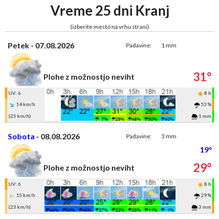
Vreme 25 dni Kranj
(izberite mesto na vrhu strani)
Petek - 07.08.2026
Padavine:
1 mm
31°
Plohe z možnostjo neviht
UV: 6
8 h
14 km/h
53 %
(25 km/h)
1 mm
Sobota
- 08.08.2026
Padavine:
3 mm
19°
29°
Plohe z možnostjo neviht
UV: 6
8 h
15 km/h
29 %
(23 km/h)
3 mm