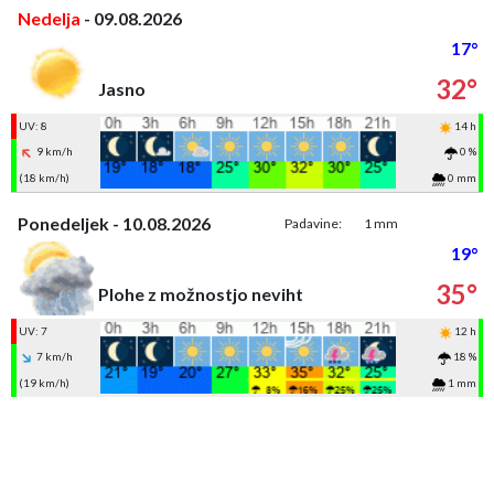
Nedelja
- 09.08.2026
17°
32°
Jasno
UV: 8
14 h
9 km/h
0 %
(18 km/h)
0 mm
Ponedeljek - 10.08.2026
Padavine:
1 mm
19°
35°
Plohe z možnostjo neviht
UV: 7
12 h
7 km/h
18 %
(19 km/h)
1 mm