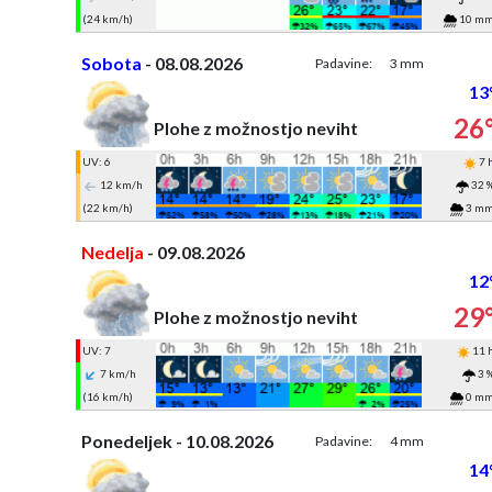
(24 km/h)
10 m
Sobota
- 08.08.2026
Padavine:
3 mm
13
26
Plohe z možnostjo neviht
UV: 6
7 
12 km/h
32 
(22 km/h)
3 m
Nedelja
- 09.08.2026
12
29
Plohe z možnostjo neviht
UV: 7
11 
7 km/h
3 
(16 km/h)
0 m
Ponedeljek - 10.08.2026
Padavine:
4 mm
14