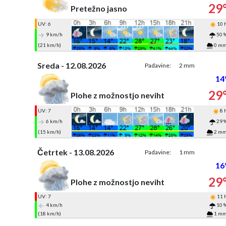
29
Pretežno jasno
UV: 6
10 
9 km/h
50 
(21 km/h)
0 m
Sreda - 12.08.2026
Padavine:
2 mm
14
29
Plohe z možnostjo neviht
UV: 7
8 
6 km/h
29 
(15 km/h)
2 m
Četrtek - 13.08.2026
Padavine:
1 mm
16
29
Plohe z možnostjo neviht
UV: 7
11 
4 km/h
10 
(18 km/h)
1 m