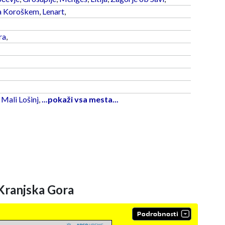
a Koroškem
,
Lenart
,
ra
,
,
Mali Lošinj
,
...pokaži vsa mesta...
Kranjska Gora