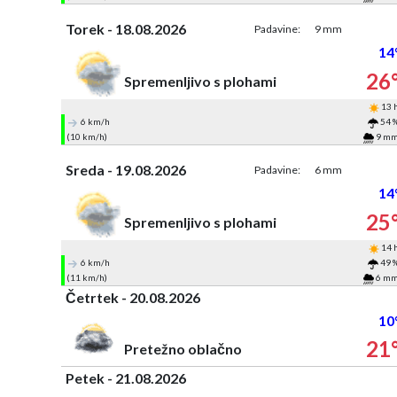
Torek - 18.08.2026
Padavine:
9 mm
14
26
Spremenljivo s plohami
13 
6 km/h
54 
(10 km/h)
9 m
Sreda - 19.08.2026
Padavine:
6 mm
14
25
Spremenljivo s plohami
14 
6 km/h
49 
(11 km/h)
6 m
Četrtek - 20.08.2026
10
21
Pretežno oblačno
Petek - 21.08.2026