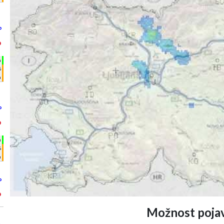
°
°
h
%
m
°
°
h
%
m
°
°
Možnost pojav