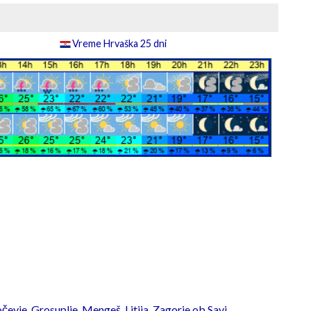
Vreme Hrvaška 25 dni
čevje
,
Grosuplje
,
Mengeš
,
Litija
,
Zagorje ob Savi
,