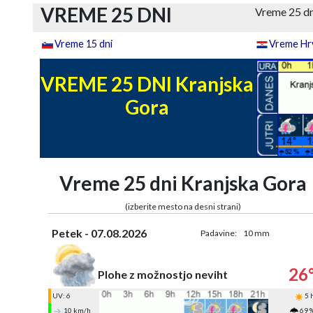
VREME 25 DNI
Vreme 25 dn
Vreme 15 dni
Vreme Hrv
VREME 25 DNI Kranjska
Gora
Vreme 25 dni Kranjska Gora
(izberite mesto na desni strani)
Petek - 07.08.2026
Padavine:
10 mm
26
Plohe z možnostjo neviht
UV: 6
5 
10 km/h
69 