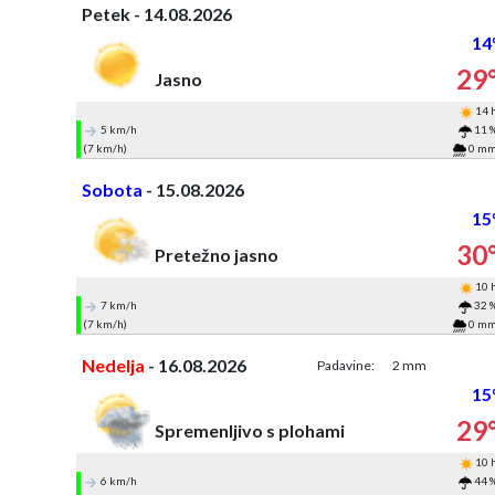
Petek - 14.08.2026
14
29
Jasno
14 
5 km/h
11 
(7 km/h)
0 m
Sobota
- 15.08.2026
15
30
Pretežno jasno
10 
7 km/h
32 
(7 km/h)
0 m
Nedelja
- 16.08.2026
Padavine:
2 mm
15
29
Spremenljivo s plohami
10 
6 km/h
44 