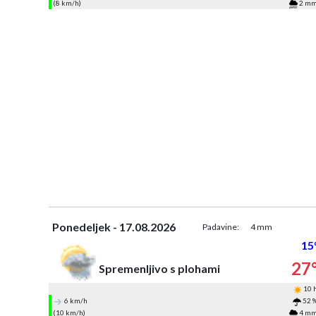
(8 km/h)
2 m
Ponedeljek - 17.08.2026
Padavine:
4 mm
15
27
Spremenljivo s plohami
10 
6 km/h
52 
(10 km/h)
4 m