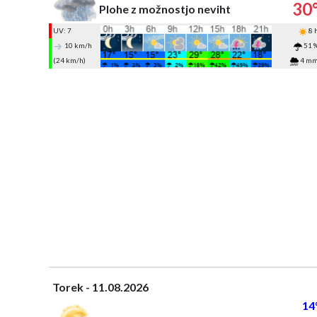
30
Plohe z možnostjo neviht
UV: 7
8 
10 km/h
51 
(24 km/h)
4 m
Torek - 11.08.2026
14