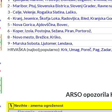
m
2 -
Maribor
,
Ptuj
,
Slovenska Bistrica
,
Slovenj Gradec
,
Ravne n
3 -
Celje
,
Velenje
,
Rogaška Slatina
,
Laško
,
4 -
Kranj
,
Jesenice
,
Škofja Loka
,
Radovljica
,
Bled
,
Kranjska Go
°
5 -
Nova Gorica
,
Ajdovščina
,
Bovec
,
°
6 -
Koper
,
Izola
,
Postojna
,
Sežana
,
Piran
,
Portorož
,
8 -
Novo mesto
,
Brežice
,
Krško
,
h
%
9 -
Murska Sobota
,
Ljutomer
,
Lendava
,
m
HRVAŠKA (najbolj popularno):
Krk
,
Umag
,
Poreč
,
Pag
,
Zadar
°
°
h
%
m
ARSO opozorila 
Nevihte - zmerna ogroženost
°