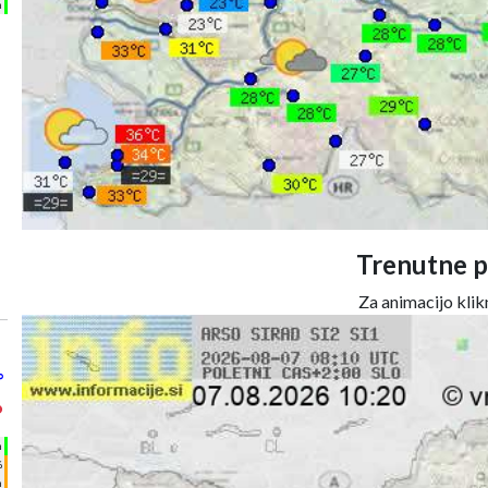
m
Trenutne p
Za animacijo klikn
°
°
h
%
m