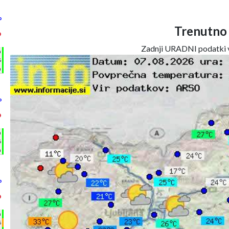
°
Trenutno
°
Zadnji URADNI podatki v
h
%
m
°
°
h
%
m
°
°
h
%