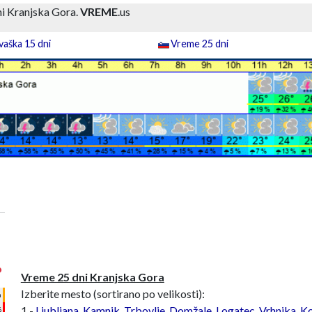
i Kranjska Gora.
VREME
.us
aška 15 dni
Vreme 25 dni
°
Vreme 25 dni Kranjska Gora
Izberite mesto (sortirano po velikosti):
h
1 -
Ljubljana
,
Kamnik
,
Trbovlje
,
Domžale
,
Logatec
,
Vrhnika
,
Ko
%