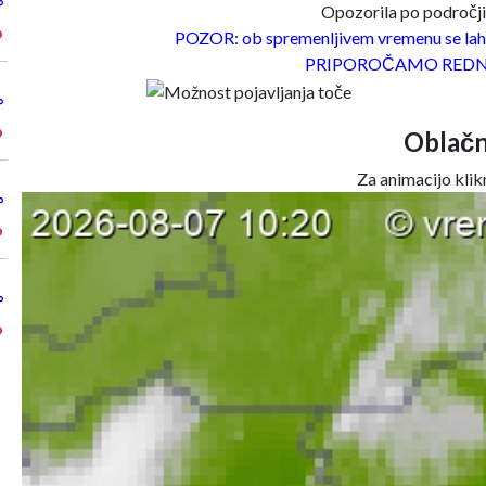
°
Opozorila po področjih
°
POZOR: ob spremenljivem vremenu se lahk
PRIPOROČAMO REDN
°
°
Oblačn
Za animacijo klikn
°
°
°
°