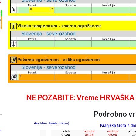
°
h
%
Visoka temperatura - zmerna ogroženost
m
Požarna ogroženost - velika ogroženost
NE POZABITE: Vreme HRVAŠKA 25 
Podrobno vr
°