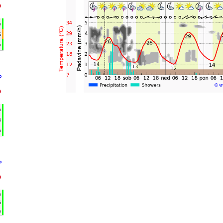
°
h
%
m
°
°
h
%
m
°
°
h
%
m