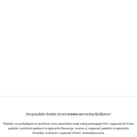
Ne pozabite dodati strani
vreme.us
med priljubljene!
Podatki so pridobljeni iz različnih virov, zato lahko med seboj odstopajo! Viri: napoved do 3 dni,
podatki, možnost padavin in opozorila Slovenija:
meteo.si,
napoved, podatki in opozorila
Hrvaška:
meteo.hr
, napoved 14 dni:
meteoblue.com
.