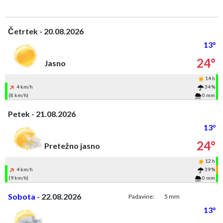
Četrtek - 20.08.2026
13°
24°
Jasno
14 h
4 km/h
34 %
(8 km/h)
0 mm
Petek - 21.08.2026
13°
24°
Pretežno jasno
12 h
4 km/h
39 %
(9 km/h)
0 mm
Sobota
- 22.08.2026
Padavine:
5 mm
13°