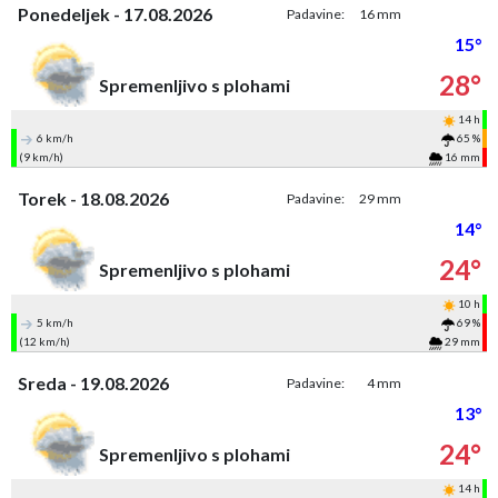
Ponedeljek - 17.08.2026
Padavine:
16 mm
15°
28°
Spremenljivo s plohami
14 h
6 km/h
65 %
(9 km/h)
16 mm
Torek - 18.08.2026
Padavine:
29 mm
14°
24°
Spremenljivo s plohami
10 h
5 km/h
69 %
(12 km/h)
29 mm
Sreda - 19.08.2026
Padavine:
4 mm
13°
24°
Spremenljivo s plohami
14 h