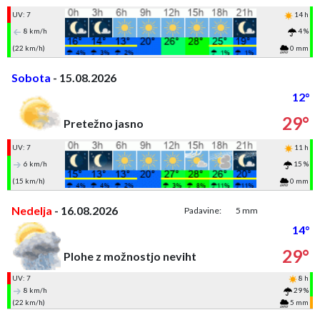
UV: 7
14 h
8 km/h
4 %
(22 km/h)
0 mm
Sobota
- 15.08.2026
12°
29°
Pretežno jasno
UV: 7
11 h
6 km/h
15 %
(15 km/h)
0 mm
Nedelja
- 16.08.2026
Padavine:
5 mm
14°
29°
Plohe z možnostjo neviht
UV: 7
8 h
8 km/h
29 %
(22 km/h)
5 mm