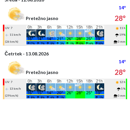
14°
28°
Pretežno jasno
UV: 7
11 h
11 km/h
19 %
(26 km/h)
0 mm
Četrtek - 13.08.2026
14°
28°
Pretežno jasno
UV: 7
12 h
13 km/h
5 %
(29 km/h)
0 mm