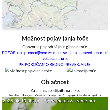
Možnost pojavljanja toče
Opozorila po področjih in gibanje toče.
POZOR: ob spremenljivem vremenu se lahko napoved spremeni
večkrat na uro.
PRIPOROČAMO REDNO PREVERJANJE!
Oblačnost
Za animacijo kliknite na sliko.
Prva slika prikazuje oblačnost v vidnem (podnevi), druga pa v infrardečem spektru.