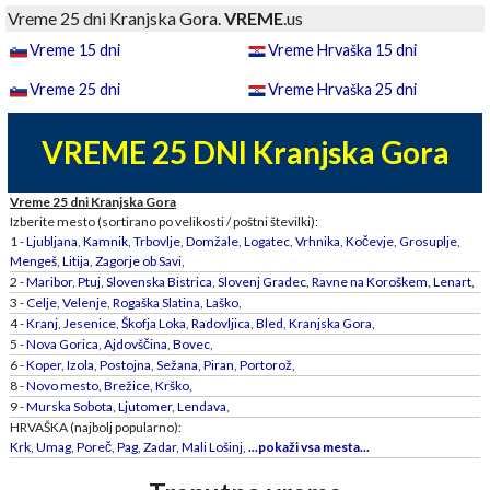
Vreme 25 dni Kranjska Gora.
VREME
.us
Vreme 15 dni
Vreme Hrvaška 15 dni
Vreme 25 dni
Vreme Hrvaška 25 dni
VREME 25 DNI Kranjska Gora
Vreme 25 dni Kranjska Gora
Izberite mesto (sortirano po velikosti / poštni številki):
1 -
Ljubljana
,
Kamnik
,
Trbovlje
,
Domžale
,
Logatec
,
Vrhnika
,
Kočevje
,
Grosuplje
,
Mengeš
,
Litija
,
Zagorje ob Savi
,
2 -
Maribor
,
Ptuj
,
Slovenska Bistrica
,
Slovenj Gradec
,
Ravne na Koroškem
,
Lenart
,
3 -
Celje
,
Velenje
,
Rogaška Slatina
,
Laško
,
4 -
Kranj
,
Jesenice
,
Škofja Loka
,
Radovljica
,
Bled
,
Kranjska Gora
,
5 -
Nova Gorica
,
Ajdovščina
,
Bovec
,
6 -
Koper
,
Izola
,
Postojna
,
Sežana
,
Piran
,
Portorož
,
8 -
Novo mesto
,
Brežice
,
Krško
,
9 -
Murska Sobota
,
Ljutomer
,
Lendava
,
HRVAŠKA (najbolj popularno):
Krk
,
Umag
,
Poreč
,
Pag
,
Zadar
,
Mali Lošinj
,
...pokaži vsa mesta...