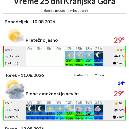
Vreme 25 dni Kranjska Gora
(izberite mesto na vrhu strani)
Ponedeljek - 10.08.2026
29°
Pretežno jasno
UV: 7
8 h
7 km/h
41 %
(14 km/h)
0 mm
Torek - 11.08.2026
Padavine:
2 mm
14°
29°
Plohe z možnostjo neviht
UV: 6
10 h
8 km/h
72 %
(19 km/h)
2 mm
Sreda - 12.08.2026