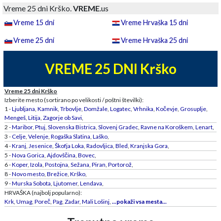
Vreme 25 dni Krško.
VREME
.us
Vreme 15 dni
Vreme Hrvaška 15 dni
Vreme 25 dni
Vreme Hrvaška 25 dni
VREME 25 DNI Krško
Vreme 25 dni Krško
Izberite mesto (sortirano po velikosti / poštni številki):
1 -
Ljubljana
,
Kamnik
,
Trbovlje
,
Domžale
,
Logatec
,
Vrhnika
,
Kočevje
,
Grosuplje
,
Mengeš
,
Litija
,
Zagorje ob Savi
,
2 -
Maribor
,
Ptuj
,
Slovenska Bistrica
,
Slovenj Gradec
,
Ravne na Koroškem
,
Lenart
,
3 -
Celje
,
Velenje
,
Rogaška Slatina
,
Laško
,
4 -
Kranj
,
Jesenice
,
Škofja Loka
,
Radovljica
,
Bled
,
Kranjska Gora
,
5 -
Nova Gorica
,
Ajdovščina
,
Bovec
,
6 -
Koper
,
Izola
,
Postojna
,
Sežana
,
Piran
,
Portorož
,
8 -
Novo mesto
,
Brežice
,
Krško
,
9 -
Murska Sobota
,
Ljutomer
,
Lendava
,
HRVAŠKA (najbolj popularno):
Krk
,
Umag
,
Poreč
,
Pag
,
Zadar
,
Mali Lošinj
,
...pokaži vsa mesta...