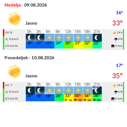
Nedelja
- 09.08.2026
16°
33°
Jasno
UV: 8
14 h
8 km/h
0 %
(16 km/h)
0 mm
Ponedeljek - 10.08.2026
17°
35°
Jasno
UV: 7
14 h
8 km/h
6 %
(21 km/h)
0 mm