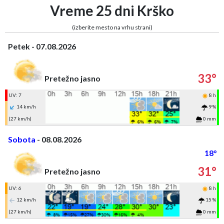
Vreme 25 dni Krško
(izberite mesto na vrhu strani)
Petek - 07.08.2026
33°
Pretežno jasno
UV: 7
8 h
14 km/h
9 %
(27 km/h)
0 mm
Sobota
- 08.08.2026
18°
31°
Pretežno jasno
UV: 6
8 h
12 km/h
15 %
(27 km/h)
0 mm