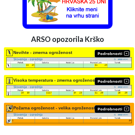
ARSO opozorila Krško
Nevihte - zmerna ogroženost
Visoka temperatura - zmerna ogroženost
Požarna ogroženost - velika ogroženost