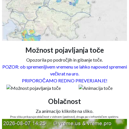
Možnost pojavljanja toče
Opozorila po področjih in gibanje toče.
POZOR: ob spremenljivem vremenu se lahko napoved spremeni
večkrat na uro.
PRIPOROČAMO REDNO PREVERJANJE!
Oblačnost
Za animacijo kliknite na sliko.
Prva slika prikazuje oblačnost v vidnem (podnevi), druga pa v infrardečem spektru.