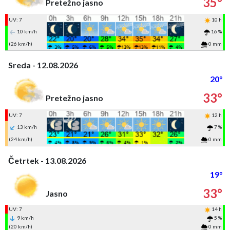
35°
Pretežno jasno
UV: 7
10 h
10 km/h
16 %
(26 km/h)
0 mm
Sreda - 12.08.2026
20°
33°
Pretežno jasno
UV: 7
12 h
13 km/h
7 %
(24 km/h)
0 mm
Četrtek - 13.08.2026
19°
33°
Jasno
UV: 7
14 h
9 km/h
5 %
(20 km/h)
0 mm