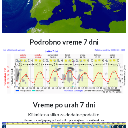
Podrobno vreme 7 dni
Vreme po urah 7 dni
Kliknite na sliko za dodatne podatke.
Nasvet: za večjo preglednost sliko povečajte ali obrnite ekran.