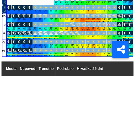
Mesta
Napoved
Trenutno
Podrobno
Hrvaška 25 dni
Vreme 14 dni po dnevih