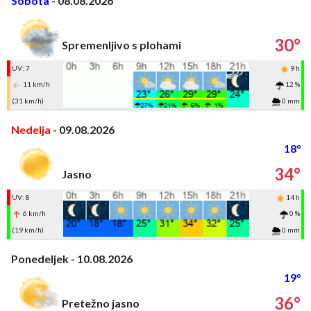
Sobota
- 08.08.2026
30°
Spremenljivo s plohami
UV: 7
9 h
11 km/h
12 %
(31 km/h)
0 mm
Nedelja
- 09.08.2026
18°
34°
Jasno
UV: 8
14 h
6 km/h
0 %
(19 km/h)
0 mm
Ponedeljek - 10.08.2026
19°
36°
Pretežno jasno