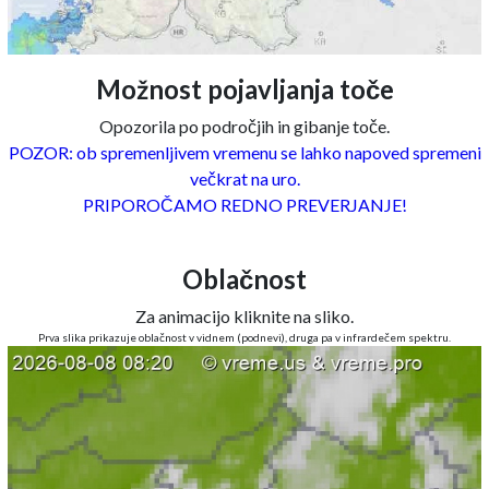
Možnost pojavljanja toče
Opozorila po področjih in gibanje toče.
POZOR: ob spremenljivem vremenu se lahko napoved spremeni
večkrat na uro.
PRIPOROČAMO REDNO PREVERJANJE!
Oblačnost
Za animacijo kliknite na sliko.
Prva slika prikazuje oblačnost v vidnem (podnevi), druga pa v infrardečem spektru.