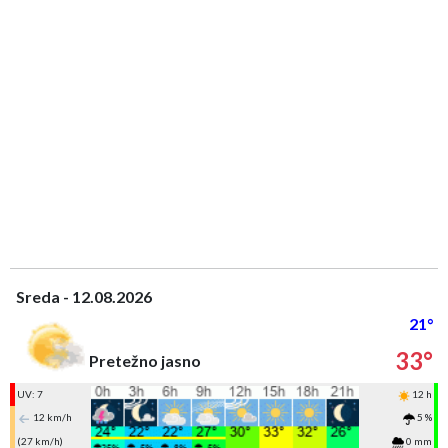
Sreda - 12.08.2026
21°
33°
Pretežno jasno
UV: 7
12 h
12 km/h
5 %
(27 km/h)
0 mm