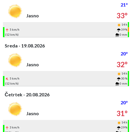
21°
33°
Jasno
14 h
5 km/h
39 %
(12 km/h)
0 mm
Sreda - 19.08.2026
20°
32°
Jasno
14 h
5 km/h
30 %
(12 km/h)
0 mm
Četrtek - 20.08.2026
20°
31°
Jasno
14 h
3 km/h
29 %