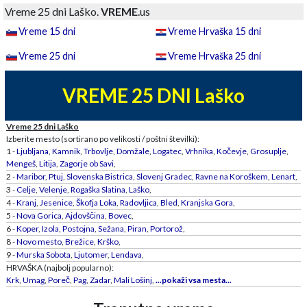
Vreme 25 dni Laško.
VREME
.us
Vreme 15 dni
Vreme Hrvaška 15 dni
Vreme 25 dni
Vreme Hrvaška 25 dni
VREME 25 DNI Laško
Vreme 25 dni Laško
Izberite mesto (sortirano po velikosti / poštni številki):
1 -
Ljubljana
,
Kamnik
,
Trbovlje
,
Domžale
,
Logatec
,
Vrhnika
,
Kočevje
,
Grosuplje
,
Mengeš
,
Litija
,
Zagorje ob Savi
,
2 -
Maribor
,
Ptuj
,
Slovenska Bistrica
,
Slovenj Gradec
,
Ravne na Koroškem
,
Lenart
,
3 -
Celje
,
Velenje
,
Rogaška Slatina
,
Laško
,
4 -
Kranj
,
Jesenice
,
Škofja Loka
,
Radovljica
,
Bled
,
Kranjska Gora
,
5 -
Nova Gorica
,
Ajdovščina
,
Bovec
,
6 -
Koper
,
Izola
,
Postojna
,
Sežana
,
Piran
,
Portorož
,
8 -
Novo mesto
,
Brežice
,
Krško
,
9 -
Murska Sobota
,
Ljutomer
,
Lendava
,
HRVAŠKA (najbolj popularno):
Krk
,
Umag
,
Poreč
,
Pag
,
Zadar
,
Mali Lošinj
,
...pokaži vsa mesta...