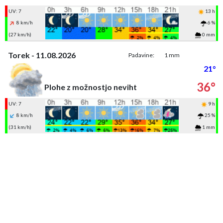
UV: 7
13 h
8 km/h
6 %
(27 km/h)
0 mm
Torek - 11.08.2026
Padavine:
1 mm
21°
36°
Plohe z možnostjo neviht
UV: 7
9 h
8 km/h
25 %
(31 km/h)
1 mm