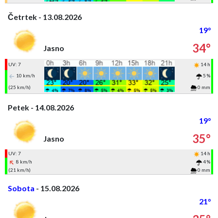
Četrtek - 13.08.2026
19°
34°
Jasno
UV: 7
14 h
10 km/h
5 %
(25 km/h)
0 mm
Petek - 14.08.2026
19°
35°
Jasno
UV: 7
14 h
8 km/h
4 %
(21 km/h)
0 mm
Sobota
- 15.08.2026
21°