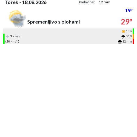
Torek - 18.08.2026
Padavine:
12 mm
19°
29°
Spremenljivo s plohami
13 h
3 km/h
50 %
(20 km/h)
12 mm