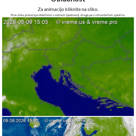
Za animacijo kliknite na sliko.
Prva slika prikazuje oblačnost v vidnem (podnevi), druga pa v infrardečem spektru.