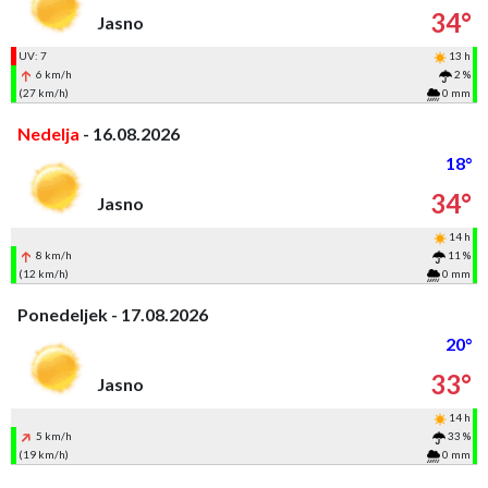
34°
Jasno
UV: 7
13 h
6 km/h
2 %
(27 km/h)
0 mm
Nedelja
- 16.08.2026
18°
34°
Jasno
14 h
8 km/h
11 %
(12 km/h)
0 mm
Ponedeljek - 17.08.2026
20°
33°
Jasno
14 h
5 km/h
33 %
(19 km/h)
0 mm