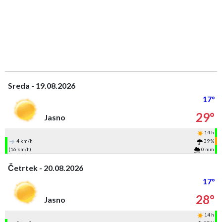
Sreda - 19.08.2026
17°
29°
Jasno
14 h
4 km/h
39 %
(16 km/h)
0 mm
Četrtek - 20.08.2026
17°
28°
Jasno
14 h