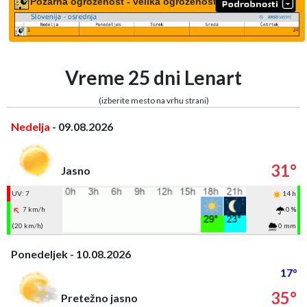
Požarna ogroženost - velika ogroženost
Vreme 25 dni Lenart
(izberite mesto na vrhu strani)
Nedelja
- 09.08.2026
31°
Jasno
UV: 7
14 h
7 km/h
0 %
(20 km/h)
0 mm
Ponedeljek - 10.08.2026
17°
35°
Pretežno jasno