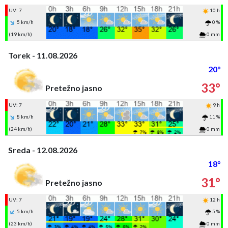
UV: 7
10 h
5 km/h
0 %
(19 km/h)
0 mm
Torek - 11.08.2026
20°
33°
Pretežno jasno
UV: 7
9 h
8 km/h
11 %
(24 km/h)
0 mm
Sreda - 12.08.2026
18°
31°
Pretežno jasno
UV: 7
12 h
5 km/h
5 %
(23 km/h)
0 mm