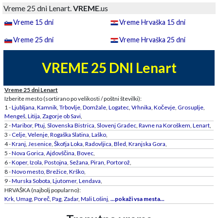
Vreme 25 dni Lenart.
VREME
.us
Vreme 15 dni
Vreme Hrvaška 15 dni
Vreme 25 dni
Vreme Hrvaška 25 dni
VREME 25 DNI Lenart
Vreme 25 dni Lenart
Izberite mesto (sortirano po velikosti / poštni številki):
1 -
Ljubljana
,
Kamnik
,
Trbovlje
,
Domžale
,
Logatec
,
Vrhnika
,
Kočevje
,
Grosuplje
,
Mengeš
,
Litija
,
Zagorje ob Savi
,
2 -
Maribor
,
Ptuj
,
Slovenska Bistrica
,
Slovenj Gradec
,
Ravne na Koroškem
,
Lenart
,
3 -
Celje
,
Velenje
,
Rogaška Slatina
,
Laško
,
4 -
Kranj
,
Jesenice
,
Škofja Loka
,
Radovljica
,
Bled
,
Kranjska Gora
,
5 -
Nova Gorica
,
Ajdovščina
,
Bovec
,
6 -
Koper
,
Izola
,
Postojna
,
Sežana
,
Piran
,
Portorož
,
8 -
Novo mesto
,
Brežice
,
Krško
,
9 -
Murska Sobota
,
Ljutomer
,
Lendava
,
HRVAŠKA (najbolj popularno):
Krk
,
Umag
,
Poreč
,
Pag
,
Zadar
,
Mali Lošinj
,
...pokaži vsa mesta...