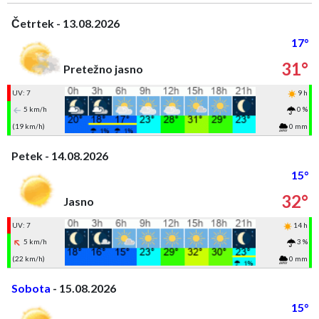
Četrtek - 13.08.2026
17°
31°
Pretežno jasno
UV: 7
9 h
5 km/h
0 %
(19 km/h)
0 mm
Petek - 14.08.2026
15°
32°
Jasno
UV: 7
14 h
5 km/h
3 %
(22 km/h)
0 mm
Sobota
- 15.08.2026
15°