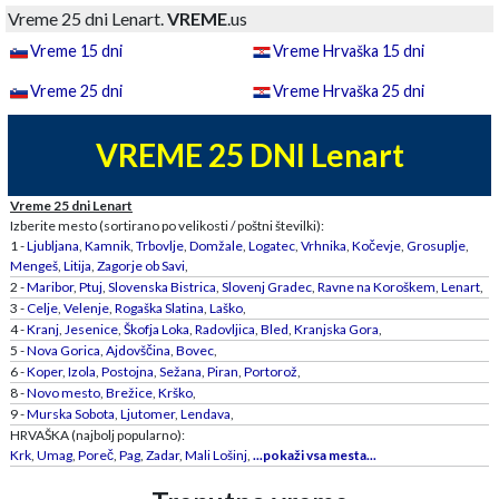
Vreme 25 dni Lenart.
VREME
.us
Vreme 15 dni
Vreme Hrvaška 15 dni
Vreme 25 dni
Vreme Hrvaška 25 dni
VREME 25 DNI Lenart
Vreme 25 dni Lenart
Izberite mesto (sortirano po velikosti / poštni številki):
1 -
Ljubljana
,
Kamnik
,
Trbovlje
,
Domžale
,
Logatec
,
Vrhnika
,
Kočevje
,
Grosuplje
,
Mengeš
,
Litija
,
Zagorje ob Savi
,
2 -
Maribor
,
Ptuj
,
Slovenska Bistrica
,
Slovenj Gradec
,
Ravne na Koroškem
,
Lenart
,
3 -
Celje
,
Velenje
,
Rogaška Slatina
,
Laško
,
4 -
Kranj
,
Jesenice
,
Škofja Loka
,
Radovljica
,
Bled
,
Kranjska Gora
,
5 -
Nova Gorica
,
Ajdovščina
,
Bovec
,
6 -
Koper
,
Izola
,
Postojna
,
Sežana
,
Piran
,
Portorož
,
8 -
Novo mesto
,
Brežice
,
Krško
,
9 -
Murska Sobota
,
Ljutomer
,
Lendava
,
HRVAŠKA (najbolj popularno):
Krk
,
Umag
,
Poreč
,
Pag
,
Zadar
,
Mali Lošinj
,
...pokaži vsa mesta...