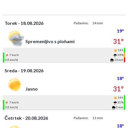
Torek - 18.08.2026
Padavine:
14 mm
19°
31°
Spremenljivo s plohami
14 h
7 km/h
39 %
(15 km/h)
14 mm
Sreda - 19.08.2026
18°
31°
Jasno
14 h
7 km/h
35 %
(15 km/h)
0 mm
Četrtek - 20.08.2026
Padavine:
11 mm
18°