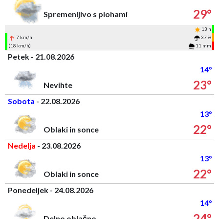
29°
Spremenljivo s plohami
13 h
7 km/h
37 %
(18 km/h)
11 mm
Petek - 21.08.2026
14°
23°
Nevihte
Sobota
- 22.08.2026
13°
22°
Oblaki in sonce
Nedelja
- 23.08.2026
13°
22°
Oblaki in sonce
Ponedeljek - 24.08.2026
14°
24°
Delno oblačno