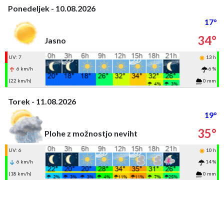
Ponedeljek - 10.08.2026
17°
34°
Jasno
UV: 7
13 h
6 km/h
6 %
(22 km/h)
0 mm
Torek - 11.08.2026
19°
35°
Plohe z možnostjo neviht
UV: 6
10 h
6 km/h
14 %
(18 km/h)
0 mm