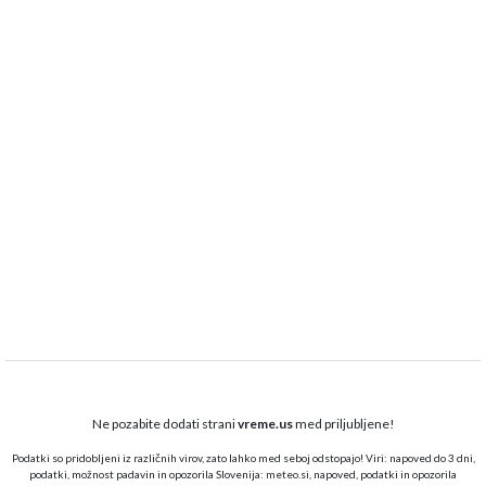
Ne pozabite dodati strani
vreme.us
med priljubljene!
Podatki so pridobljeni iz različnih virov, zato lahko med seboj odstopajo! Viri: napoved do 3 dni,
podatki, možnost padavin in opozorila Slovenija:
meteo.si,
napoved, podatki in opozorila