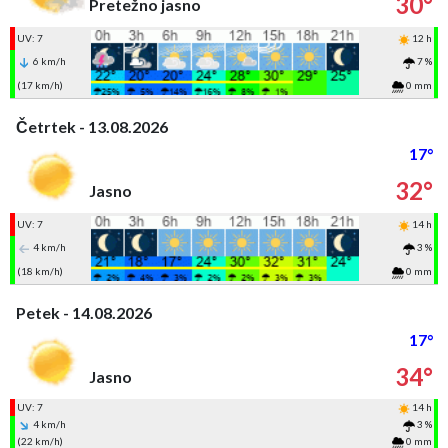
30°
Pretežno jasno
UV: 7
12 h
6 km/h
7 %
(17 km/h)
0 mm
Četrtek - 13.08.2026
17°
32°
Jasno
UV: 7
14 h
4 km/h
3 %
(18 km/h)
0 mm
Petek - 14.08.2026
17°
34°
Jasno
UV: 7
14 h
4 km/h
3 %
(22 km/h)
0 mm