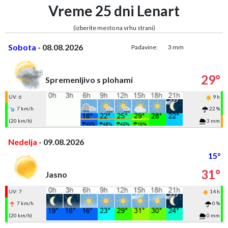
Vreme 25 dni Lenart
(izberite mesto na vrhu strani)
Sobota
- 08.08.2026
Padavine:
3 mm
29°
Spremenljivo s plohami
UV: 6
9 h
7 km/h
22 %
(20 km/h)
3 mm
Nedelja
- 09.08.2026
15°
31°
Jasno
UV: 7
14 h
7 km/h
0 %
(20 km/h)
0 mm