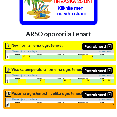
ARSO opozorila Lenart
Nevihte - zmerna ogroženost
Visoka temperatura - zmerna ogroženost
Požarna ogroženost - velika ogroženost