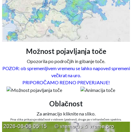
Možnost pojavljanja toče
Opozorila po področjih in gibanje toče.
POZOR: ob spremenljivem vremenu se lahko napoved spremeni
večkrat na uro.
PRIPOROČAMO REDNO PREVERJANJE!
Oblačnost
Za animacijo kliknite na sliko.
Prva slika prikazuje oblačnost v vidnem (podnevi), druga pa v infrardečem spektru.