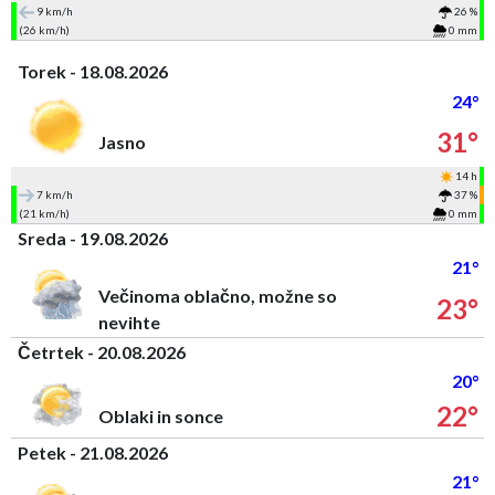
9 km/h
26 %
(26 km/h)
0 mm
Torek - 18.08.2026
24°
31°
Jasno
14 h
7 km/h
37 %
(21 km/h)
0 mm
Sreda - 19.08.2026
21°
Večinoma oblačno, možne so
23°
nevihte
Četrtek - 20.08.2026
20°
22°
Oblaki in sonce
Petek - 21.08.2026
21°