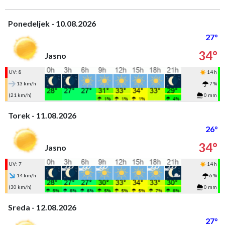
Ponedeljek - 10.08.2026
27°
34°
Jasno
UV: 8
14 h
13 km/h
7 %
(21 km/h)
0 mm
Torek - 11.08.2026
26°
34°
Jasno
UV: 7
14 h
14 km/h
6 %
(30 km/h)
0 mm
Sreda - 12.08.2026
27°