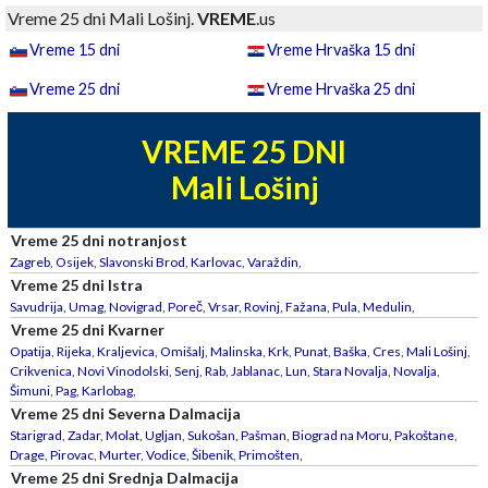
Vreme 25 dni Mali Lošinj.
VREME
.us
Vreme 15 dni
Vreme Hrvaška 15 dni
Vreme 25 dni
Vreme Hrvaška 25 dni
VREME 25 DNI
Mali Lošinj
Vreme 25 dni notranjost
Zagreb
,
Osijek
,
Slavonski Brod
,
Karlovac
,
Varaždin
,
Vreme 25 dni Istra
Savudrija
,
Umag
,
Novigrad
,
Poreč
,
Vrsar
,
Rovinj
,
Fažana
,
Pula
,
Medulin
,
Vreme 25 dni Kvarner
Opatija
,
Rijeka
,
Kraljevica
,
Omišalj
,
Malinska
,
Krk
,
Punat
,
Baška
,
Cres
,
Mali Lošinj
,
Crikvenica
,
Novi Vinodolski
,
Senj
,
Rab
,
Jablanac
,
Lun
,
Stara Novalja
,
Novalja
,
Šimuni
,
Pag
,
Karlobag
,
Vreme 25 dni Severna Dalmacija
Starigrad
,
Zadar
,
Molat
,
Ugljan
,
Sukošan
,
Pašman
,
Biograd na Moru
,
Pakoštane
,
Drage
,
Pirovac
,
Murter
,
Vodice
,
Šibenik
,
Primošten
,
Vreme 25 dni Srednja Dalmacija