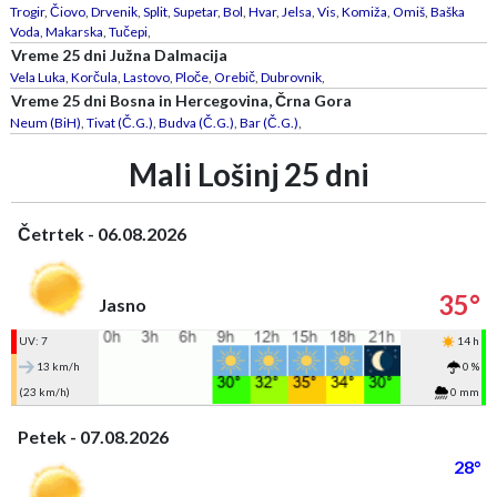
Trogir
,
Čiovo
,
Drvenik
,
Split
,
Supetar
,
Bol
,
Hvar
,
Jelsa
,
Vis
,
Komiža
,
Omiš
,
Baška
Voda
,
Makarska
,
Tučepi
,
Vreme 25 dni Južna Dalmacija
Vela Luka
,
Korčula
,
Lastovo
,
Ploče
,
Orebič
,
Dubrovnik
,
Vreme 25 dni Bosna in Hercegovina, Črna Gora
Neum (BiH)
,
Tivat (Č.G.)
,
Budva (Č.G.)
,
Bar (Č.G.)
,
Mali Lošinj 25 dni
Četrtek - 06.08.2026
35°
Jasno
UV: 7
14 h
13 km/h
0 %
(23 km/h)
0 mm
Petek - 07.08.2026
28°