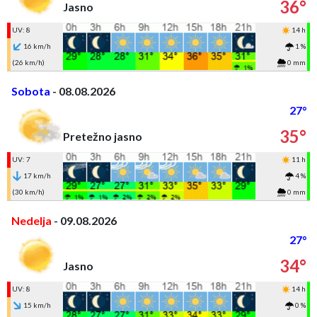
36°
Jasno
UV: 8
14 h
16 km/h
1 %
(26 km/h)
0 mm
Sobota
- 08.08.2026
27°
35°
Pretežno jasno
UV: 7
11 h
17 km/h
4 %
(30 km/h)
0 mm
Nedelja
- 09.08.2026
27°
34°
Jasno
UV: 8
14 h
15 km/h
0 %