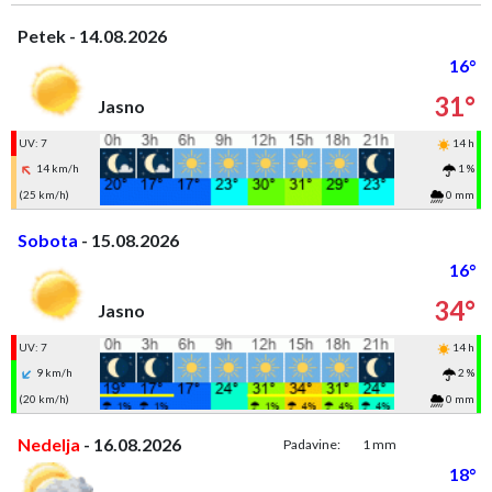
Petek - 14.08.2026
16°
31°
Jasno
UV: 7
14 h
14 km/h
1 %
(25 km/h)
0 mm
Sobota
- 15.08.2026
16°
34°
Jasno
UV: 7
14 h
9 km/h
2 %
(20 km/h)
0 mm
Nedelja
- 16.08.2026
Padavine:
1 mm
18°