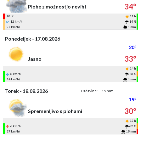
34°
Plohe z možnostjo neviht
UV: 7
11 h
12 km/h
14 %
(27 km/h)
1 mm
Ponedeljek - 17.08.2026
20°
33°
Jasno
14 h
8 km/h
46 %
(14 km/h)
0 mm
Torek - 18.08.2026
Padavine:
19 mm
19°
30°
Spremenljivo s plohami
12 h
6 km/h
62 %
(17 km/h)
19 mm