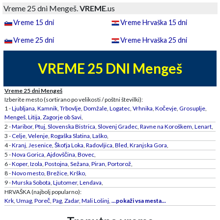
Vreme 25 dni Mengeš.
VREME
.us
Vreme 15 dni
Vreme Hrvaška 15 dni
Vreme 25 dni
Vreme Hrvaška 25 dni
VREME 25 DNI Mengeš
Vreme 25 dni Mengeš
Izberite mesto (sortirano po velikosti / poštni številki):
1 -
Ljubljana
,
Kamnik
,
Trbovlje
,
Domžale
,
Logatec
,
Vrhnika
,
Kočevje
,
Grosuplje
,
Mengeš
,
Litija
,
Zagorje ob Savi
,
2 -
Maribor
,
Ptuj
,
Slovenska Bistrica
,
Slovenj Gradec
,
Ravne na Koroškem
,
Lenart
,
3 -
Celje
,
Velenje
,
Rogaška Slatina
,
Laško
,
4 -
Kranj
,
Jesenice
,
Škofja Loka
,
Radovljica
,
Bled
,
Kranjska Gora
,
5 -
Nova Gorica
,
Ajdovščina
,
Bovec
,
6 -
Koper
,
Izola
,
Postojna
,
Sežana
,
Piran
,
Portorož
,
8 -
Novo mesto
,
Brežice
,
Krško
,
9 -
Murska Sobota
,
Ljutomer
,
Lendava
,
HRVAŠKA (najbolj popularno):
Krk
,
Umag
,
Poreč
,
Pag
,
Zadar
,
Mali Lošinj
,
...pokaži vsa mesta...