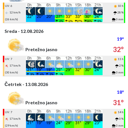
UV: 6
10 h
12 km/h
28 %
(26 km/h)
0 mm
Sreda - 12.08.2026
19°
32°
Pretežno jasno
UV: 7
11 h
17 km/h
2 %
(30 km/h)
0 mm
Četrtek - 13.08.2026
18°
31°
Pretežno jasno
UV: 7
14 h
17 km/h
0 %
(29 km/h)
0 mm