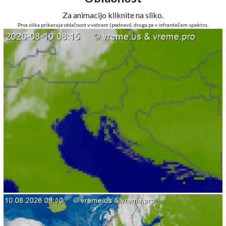
Za animacijo kliknite na sliko.
Prva slika prikazuje oblačnost v vidnem (podnevi), druga pa v infrardečem spektru.