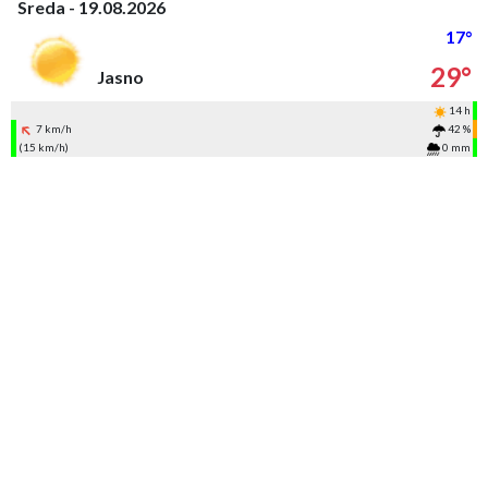
Sreda - 19.08.2026
17°
29°
Jasno
14 h
7 km/h
42 %
(15 km/h)
0 mm