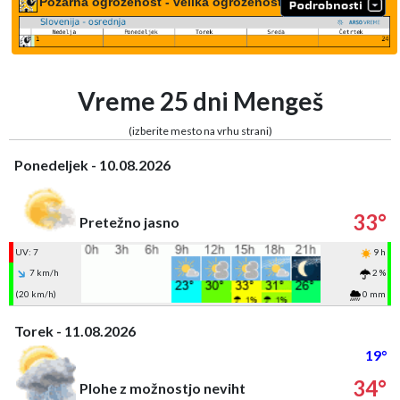
Požarna ogroženost - velika ogroženost
Vreme 25 dni Mengeš
(izberite mesto na vrhu strani)
Ponedeljek - 10.08.2026
33°
Pretežno jasno
UV: 7
9 h
7 km/h
2 %
(20 km/h)
0 mm
Torek - 11.08.2026
19°
34°
Plohe z možnostjo neviht