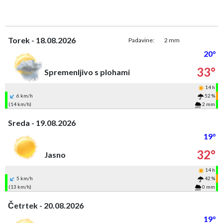
Torek - 18.08.2026
Padavine:
2 mm
20°
33°
Spremenljivo s plohami
14 h
6 km/h
52 %
(14 km/h)
2 mm
Sreda - 19.08.2026
19°
32°
Jasno
14 h
5 km/h
42 %
(13 km/h)
0 mm
Četrtek - 20.08.2026
19°