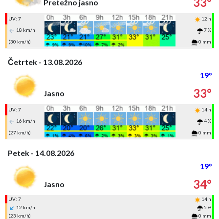
33°
Pretežno jasno
UV: 7
12 h
18 km/h
7 %
(30 km/h)
0 mm
Četrtek - 13.08.2026
19°
33°
Jasno
UV: 7
14 h
16 km/h
4 %
(27 km/h)
0 mm
Petek - 14.08.2026
19°
34°
Jasno
UV: 7
14 h
12 km/h
5 %
(23 km/h)
0 mm