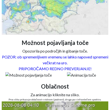
Možnost pojavljanja toče
Opozorila po področjih in gibanje toče.
POZOR: ob spremenljivem vremenu se lahko napoved spremeni
večkrat na uro.
PRIPOROČAMO REDNO PREVERJANJE!
Oblačnost
Za animacijo kliknite na sliko.
Prva slika prikazuje oblačnost v vidnem (podnevi), druga pa v infrardečem spektru.