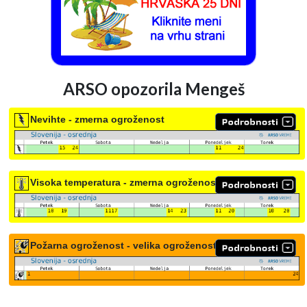
ARSO opozorila Mengeš
Nevihte - zmerna ogroženost
Visoka temperatura - zmerna ogroženost
Požarna ogroženost - velika ogroženost