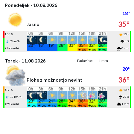
Ponedeljek - 10.08.2026
18°
35°
Jasno
UV: 8
13 h
9 km/h
8 %
(16 km/h)
0 mm
Torek - 11.08.2026
Padavine:
1 mm
20°
36°
Plohe z možnostjo neviht
UV: 6
10 h
10 km/h
22 %
(29 km/h)
1 mm