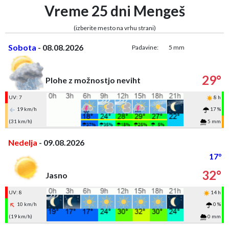
Vreme 25 dni Mengeš
(izberite mesto na vrhu strani)
Sobota
- 08.08.2026
Padavine:
5 mm
29°
Plohe z možnostjo neviht
UV: 7
8 h
19 km/h
17 %
(31 km/h)
5 mm
Nedelja
- 09.08.2026
17°
32°
Jasno
UV: 8
14 h
10 km/h
0 %
(19 km/h)
0 mm