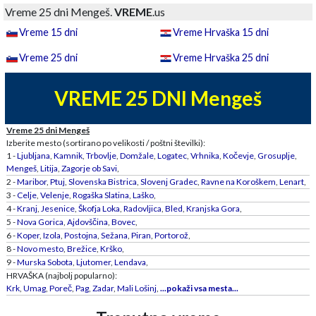
Vreme 25 dni Mengeš.
VREME
.us
Vreme 15 dni
Vreme Hrvaška 15 dni
Vreme 25 dni
Vreme Hrvaška 25 dni
VREME 25 DNI Mengeš
Vreme 25 dni Mengeš
Izberite mesto (sortirano po velikosti / poštni številki):
1 -
Ljubljana
,
Kamnik
,
Trbovlje
,
Domžale
,
Logatec
,
Vrhnika
,
Kočevje
,
Grosuplje
,
Mengeš
,
Litija
,
Zagorje ob Savi
,
2 -
Maribor
,
Ptuj
,
Slovenska Bistrica
,
Slovenj Gradec
,
Ravne na Koroškem
,
Lenart
,
3 -
Celje
,
Velenje
,
Rogaška Slatina
,
Laško
,
4 -
Kranj
,
Jesenice
,
Škofja Loka
,
Radovljica
,
Bled
,
Kranjska Gora
,
5 -
Nova Gorica
,
Ajdovščina
,
Bovec
,
6 -
Koper
,
Izola
,
Postojna
,
Sežana
,
Piran
,
Portorož
,
8 -
Novo mesto
,
Brežice
,
Krško
,
9 -
Murska Sobota
,
Ljutomer
,
Lendava
,
HRVAŠKA (najbolj popularno):
Krk
,
Umag
,
Poreč
,
Pag
,
Zadar
,
Mali Lošinj
,
...pokaži vsa mesta...