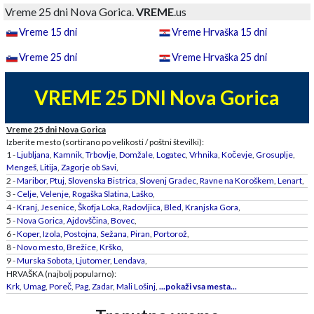
Vreme 25 dni Nova Gorica.
VREME
.us
Vreme 15 dni
Vreme Hrvaška 15 dni
Vreme 25 dni
Vreme Hrvaška 25 dni
VREME 25 DNI Nova Gorica
Vreme 25 dni Nova Gorica
Izberite mesto (sortirano po velikosti / poštni številki):
1 -
Ljubljana
,
Kamnik
,
Trbovlje
,
Domžale
,
Logatec
,
Vrhnika
,
Kočevje
,
Grosuplje
,
Mengeš
,
Litija
,
Zagorje ob Savi
,
2 -
Maribor
,
Ptuj
,
Slovenska Bistrica
,
Slovenj Gradec
,
Ravne na Koroškem
,
Lenart
,
3 -
Celje
,
Velenje
,
Rogaška Slatina
,
Laško
,
4 -
Kranj
,
Jesenice
,
Škofja Loka
,
Radovljica
,
Bled
,
Kranjska Gora
,
5 -
Nova Gorica
,
Ajdovščina
,
Bovec
,
6 -
Koper
,
Izola
,
Postojna
,
Sežana
,
Piran
,
Portorož
,
8 -
Novo mesto
,
Brežice
,
Krško
,
9 -
Murska Sobota
,
Ljutomer
,
Lendava
,
HRVAŠKA (najbolj popularno):
Krk
,
Umag
,
Poreč
,
Pag
,
Zadar
,
Mali Lošinj
,
...pokaži vsa mesta...