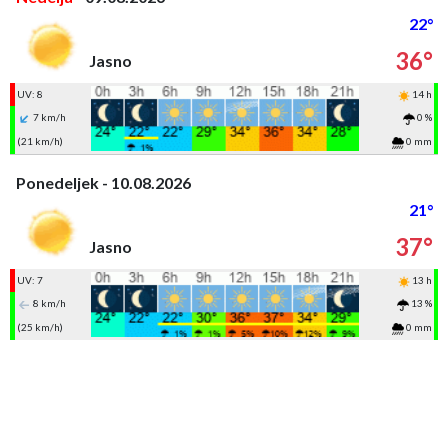
22°
36°
Jasno
UV: 8
14 h
7 km/h
0 %
(21 km/h)
0 mm
Ponedeljek - 10.08.2026
21°
37°
Jasno
UV: 7
13 h
8 km/h
13 %
(25 km/h)
0 mm