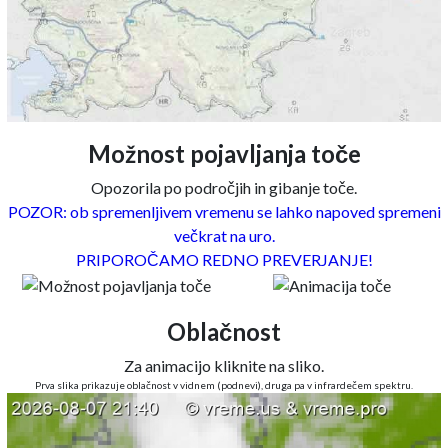
Možnost pojavljanja toče
Opozorila po področjih in gibanje toče.
POZOR: ob spremenljivem vremenu se lahko napoved spremeni
večkrat na uro.
PRIPOROČAMO REDNO PREVERJANJE!
Oblačnost
Za animacijo kliknite na sliko.
Prva slika prikazuje oblačnost v vidnem (podnevi), druga pa v infrardečem spektru.