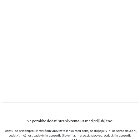
Ne pozabite dodati strani
vreme.us
med priljubljene!
Podatki so pridobljeni iz različnih virov, zato lahko med seboj odstopajo! Viri: napoved do 3 dni,
podatki, možnost padavin in opozorila Slovenija:
meteo.si,
napoved, podatki in opozorila
Hrvaška:
meteo.hr
, napoved 14 dni:
meteoblue.com
.