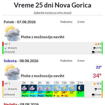
Vreme 25 dni Nova Gorica
(izberite mesto na vrhu strani)
Petek - 07.08.2026
Padavine:
2 mm
Plohe z možnostjo neviht
UV: 7
8 h
10 km/h
27 %
(31 km/h)
2 mm
Sobota
- 08.08.2026
Padavine:
3 mm
22°
34°
Plohe z možnostjo neviht
UV: 7
12 h
12 km/h
9 %
(29 km/h)
3 mm
Nedelja
- 09.08.2026