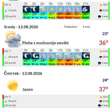
UV: 6
10 h
7 km/h
22 %
(23 km/h)
1 mm
Sreda - 12.08.2026
Padavine:
1 mm
23°
36°
Plohe z možnostjo neviht
UV: 7
11 h
10 km/h
18 %
(23 km/h)
1 mm
Četrtek - 13.08.2026
24°
37°
Jasno
UV: 7
13 h
9 km/h
11 %
(23 km/h)
0 mm