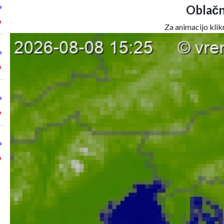
Oblačn
°
°
Za animacijo klikn
°
°
°
°
°
°