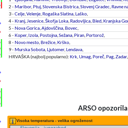
m
2 -
Maribor
,
Ptuj
,
Slovenska Bistrica
,
Slovenj Gradec
,
Ravne n
3 -
Celje
,
Velenje
,
Rogaška Slatina
,
Laško
,
4 -
Kranj
,
Jesenice
,
Škofja Loka
,
Radovljica
,
Bled
,
Kranjska Go
°
5 -
Nova Gorica
,
Ajdovščina
,
Bovec
,
°
6 -
Koper
,
Izola
,
Postojna
,
Sežana
,
Piran
,
Portorož
,
8 -
Novo mesto
,
Brežice
,
Krško
,
h
%
9 -
Murska Sobota
,
Ljutomer
,
Lendava
,
m
HRVAŠKA (najbolj popularno):
Krk
,
Umag
,
Poreč
,
Pag
,
Zadar
°
°
h
%
m
ARSO opozorila
Visoka temperatura - velika ogroženost
°