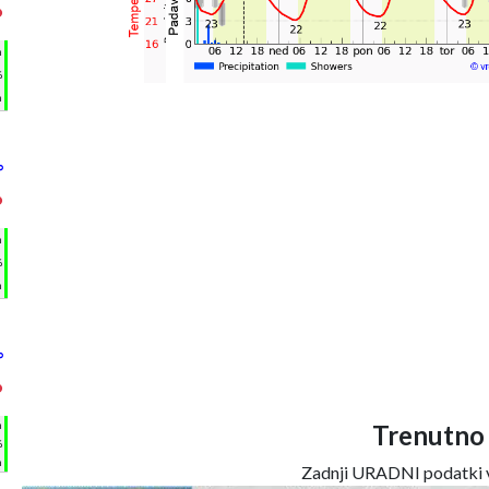
°
h
%
m
°
°
h
%
m
°
°
h
Trenutno
%
m
Zadnji URADNI podatki v