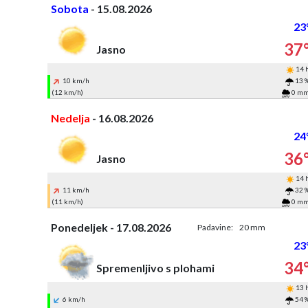
Sobota
- 15.08.2026
23
37
Jasno
14 
10 km/h
13 
(12 km/h)
0 m
Nedelja
- 16.08.2026
24
36
Jasno
14 
11 km/h
32 
(11 km/h)
0 m
Ponedeljek - 17.08.2026
Padavine:
20 mm
23
34
Spremenljivo s plohami
13 
6 km/h
54 