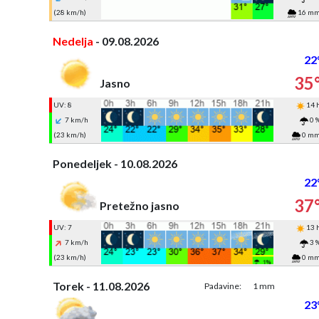
(28 km/h)
16 m
Nedelja
- 09.08.2026
22
35
Jasno
UV: 8
14 
7 km/h
0 
(23 km/h)
0 m
Ponedeljek - 10.08.2026
22
37
Pretežno jasno
UV: 7
13 
7 km/h
3 
(23 km/h)
0 m
Torek - 11.08.2026
Padavine:
1 mm
23