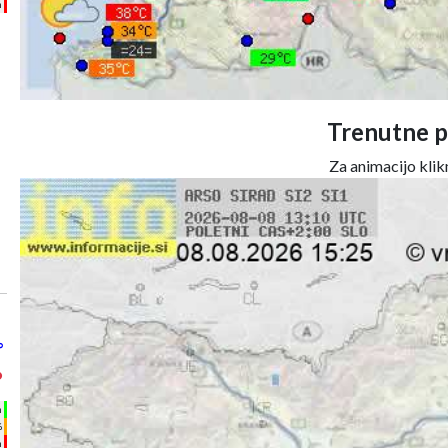
m
Trenutne p
Za animacijo klikn
°
°
h
%
m