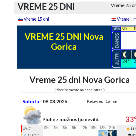
VREME 25 DNI
Vreme 25 dn
Vreme 15 dni
Vreme Hrv
VREME 25 DNI Nova
Gorica
Vreme 25 dni Nova Gorica
(izberite mesto na desni strani)
Sobota
- 08.08.2026
Padavine:
16 mm
33
Plohe z možnostjo neviht
UV: 7
11 
12 km/h
3 