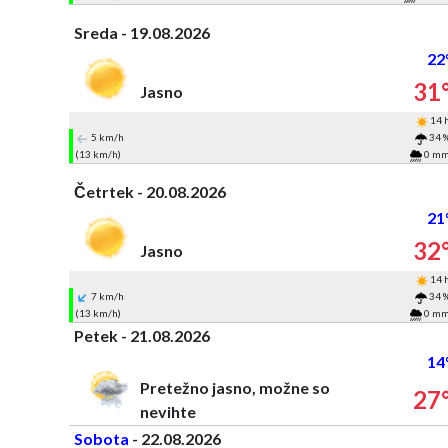
Sreda - 19.08.2026
22
31
Jasno
14 
5 km/h
34 
(13 km/h)
0 m
Četrtek - 20.08.2026
21
32
Jasno
14 
7 km/h
34 
(13 km/h)
0 m
Petek - 21.08.2026
14
Pretežno jasno, možne so
27
nevihte
Sobota
- 22.08.2026