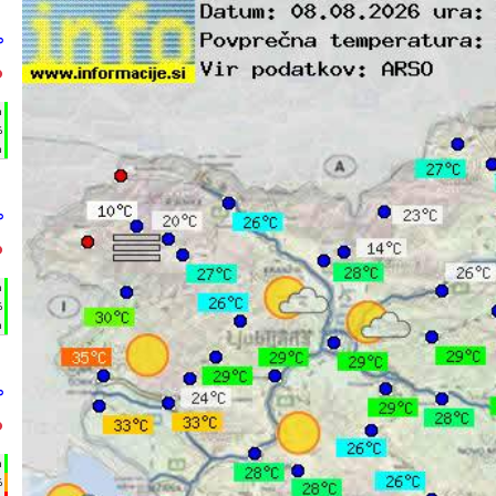
°
°
h
%
m
°
°
h
%
m
°
°
h
%