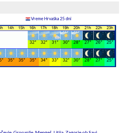
Vreme Hrvaška 25 dni
čevje
,
Grosuplje
,
Mengeš
,
Litija
,
Zagorje ob Savi
,