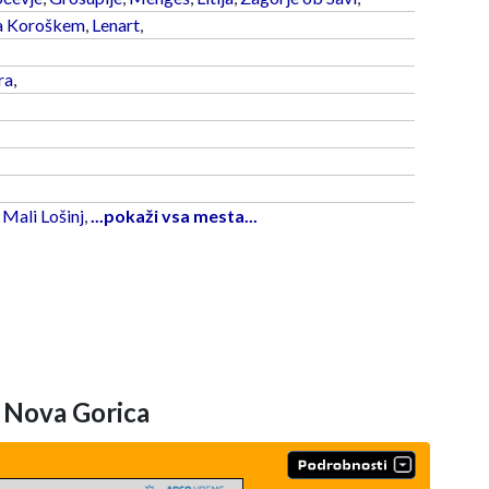
a Koroškem
,
Lenart
,
ra
,
,
Mali Lošinj
,
...pokaži vsa mesta...
 Nova Gorica