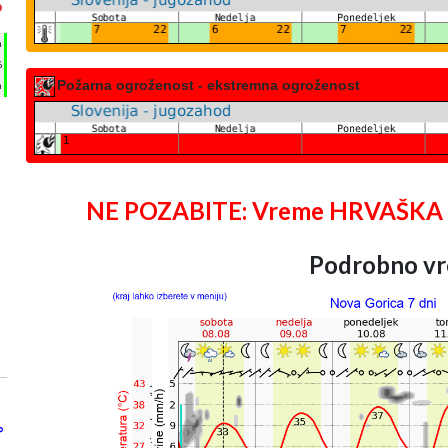
°
h
%
Požarna ogroženost - ekstremna ogroženost
m
NE POZABITE: Vreme HRVAŠKA 25 
Podrobno vr
°