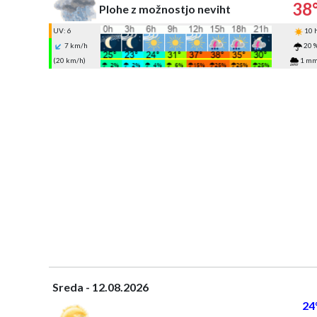
38
Plohe z možnostjo neviht
UV: 6
10 
7 km/h
20 
(20 km/h)
1 m
Sreda - 12.08.2026
24