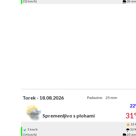
(12 km/h)
20 m
Torek - 18.08.2026
Padavine:
25 mm
22
31
Spremenljivo s plohami
13 
5 km/h
52 
(14 km/h)
25 m