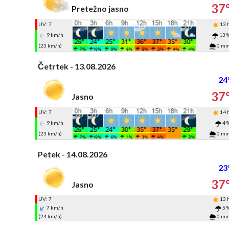
37
Pretežno jasno
UV: 7
13 
9 km/h
13 
(23 km/h)
0 m
Četrtek - 13.08.2026
24
37
Jasno
UV: 7
14 
9 km/h
4 
(23 km/h)
0 m
Petek - 14.08.2026
23
37
Jasno
UV: 7
13 
7 km/h
5 
(24 km/h)
0 m