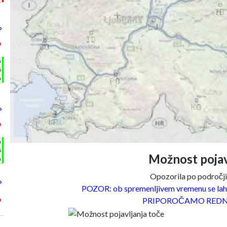
°
°
h
%
m
°
°
h
%
Možnost pojav
m
Opozorila po področjih
°
POZOR: ob spremenljivem vremenu se lahk
°
PRIPOROČAMO REDN