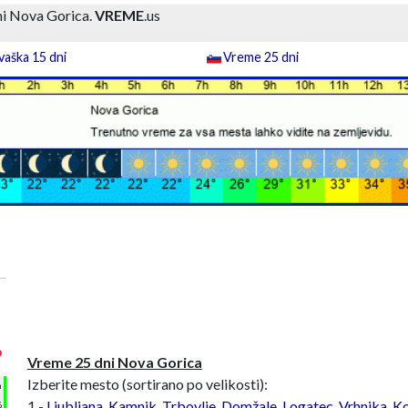
i Nova Gorica.
VREME
.us
aška 15 dni
Vreme 25 dni
°
Vreme 25 dni Nova Gorica
Izberite mesto (sortirano po velikosti):
h
1 -
Ljubljana
,
Kamnik
,
Trbovlje
,
Domžale
,
Logatec
,
Vrhnika
,
Ko
%