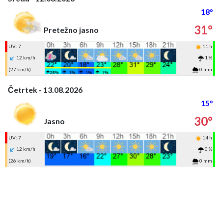
18°
31°
Pretežno jasno
UV: 7
11 h
12 km/h
1 %
(27 km/h)
0 mm
Četrtek - 13.08.2026
15°
30°
Jasno
UV: 7
14 h
12 km/h
0 %
(26 km/h)
0 mm