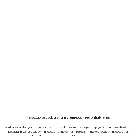
Ne pozabite dodati strani
vreme.us
med priljubljene!
Podatki so pridobljeni iz različnih virov, zato lahko med seboj odstopajo! Viri: napoved do 3 dni,
podatki, možnost padavin in opozorila Slovenija:
meteo.si,
napoved, podatki in opozorila
Hrvaška:
meteo.hr
, napoved 14 dni:
meteoblue.com
.