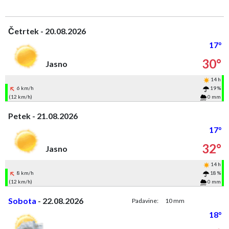
Četrtek - 20.08.2026
17°
30°
Jasno
14 h
6 km/h
19 %
(12 km/h)
0 mm
Petek - 21.08.2026
17°
32°
Jasno
14 h
8 km/h
18 %
(12 km/h)
0 mm
Sobota
- 22.08.2026
Padavine:
10 mm
18°