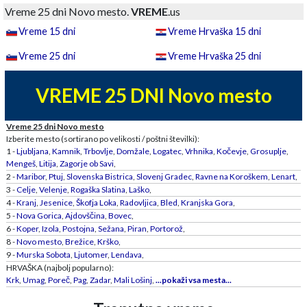
Vreme 25 dni Novo mesto.
VREME
.us
Vreme 15 dni
Vreme Hrvaška 15 dni
Vreme 25 dni
Vreme Hrvaška 25 dni
VREME 25 DNI Novo mesto
Vreme 25 dni Novo mesto
Izberite mesto (sortirano po velikosti / poštni številki):
1 -
Ljubljana
,
Kamnik
,
Trbovlje
,
Domžale
,
Logatec
,
Vrhnika
,
Kočevje
,
Grosuplje
,
Mengeš
,
Litija
,
Zagorje ob Savi
,
2 -
Maribor
,
Ptuj
,
Slovenska Bistrica
,
Slovenj Gradec
,
Ravne na Koroškem
,
Lenart
,
3 -
Celje
,
Velenje
,
Rogaška Slatina
,
Laško
,
4 -
Kranj
,
Jesenice
,
Škofja Loka
,
Radovljica
,
Bled
,
Kranjska Gora
,
5 -
Nova Gorica
,
Ajdovščina
,
Bovec
,
6 -
Koper
,
Izola
,
Postojna
,
Sežana
,
Piran
,
Portorož
,
8 -
Novo mesto
,
Brežice
,
Krško
,
9 -
Murska Sobota
,
Ljutomer
,
Lendava
,
HRVAŠKA (najbolj popularno):
Krk
,
Umag
,
Poreč
,
Pag
,
Zadar
,
Mali Lošinj
,
...pokaži vsa mesta...