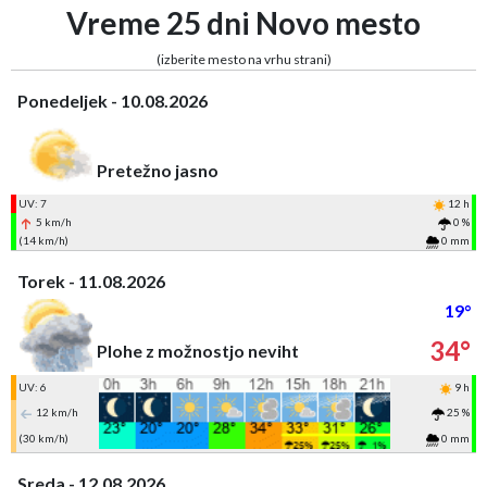
Vreme 25 dni Novo mesto
(izberite mesto na vrhu strani)
Ponedeljek - 10.08.2026
Pretežno jasno
UV: 7
12 h
5 km/h
0 %
(14 km/h)
0 mm
Torek - 11.08.2026
19°
34°
Plohe z možnostjo neviht
UV: 6
9 h
12 km/h
25 %
(30 km/h)
0 mm
Sreda - 12.08.2026