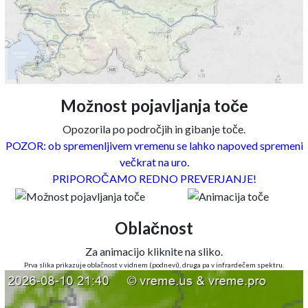
Možnost pojavljanja toče
Opozorila po področjih in gibanje toče.
POZOR: ob spremenljivem vremenu se lahko napoved spremeni
večkrat na uro.
PRIPOROČAMO REDNO PREVERJANJE!
Oblačnost
Za animacijo kliknite na sliko.
Prva slika prikazuje oblačnost v vidnem (podnevi), druga pa v infrardečem spektru.