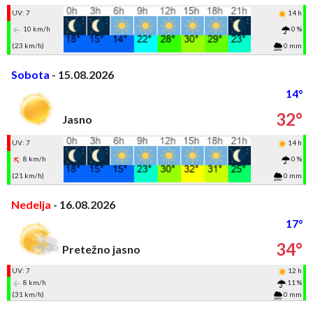
UV: 7
14 h
10 km/h
0 %
(23 km/h)
0 mm
Sobota
- 15.08.2026
14°
32°
Jasno
UV: 7
14 h
8 km/h
0 %
(21 km/h)
0 mm
Nedelja
- 16.08.2026
17°
34°
Pretežno jasno
UV: 7
12 h
8 km/h
11 %
(31 km/h)
0 mm