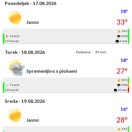
Ponedeljek - 17.08.2026
18°
33°
Jasno
14 h
6 km/h
34 %
(17 km/h)
0 mm
Torek - 18.08.2026
Padavine:
35 mm
18°
27°
Spremenljivo s plohami
10 h
7 km/h
59 %
(15 km/h)
35 mm
Sreda - 19.08.2026
16°
28°
Jasno
14 h