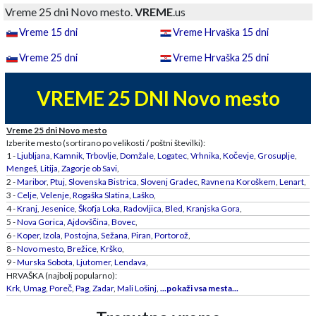
Vreme 25 dni Novo mesto.
VREME
.us
Vreme 15 dni
Vreme Hrvaška 15 dni
Vreme 25 dni
Vreme Hrvaška 25 dni
VREME 25 DNI Novo mesto
Vreme 25 dni Novo mesto
Izberite mesto (sortirano po velikosti / poštni številki):
1 -
Ljubljana
,
Kamnik
,
Trbovlje
,
Domžale
,
Logatec
,
Vrhnika
,
Kočevje
,
Grosuplje
,
Mengeš
,
Litija
,
Zagorje ob Savi
,
2 -
Maribor
,
Ptuj
,
Slovenska Bistrica
,
Slovenj Gradec
,
Ravne na Koroškem
,
Lenart
,
3 -
Celje
,
Velenje
,
Rogaška Slatina
,
Laško
,
4 -
Kranj
,
Jesenice
,
Škofja Loka
,
Radovljica
,
Bled
,
Kranjska Gora
,
5 -
Nova Gorica
,
Ajdovščina
,
Bovec
,
6 -
Koper
,
Izola
,
Postojna
,
Sežana
,
Piran
,
Portorož
,
8 -
Novo mesto
,
Brežice
,
Krško
,
9 -
Murska Sobota
,
Ljutomer
,
Lendava
,
HRVAŠKA (najbolj popularno):
Krk
,
Umag
,
Poreč
,
Pag
,
Zadar
,
Mali Lošinj
,
...pokaži vsa mesta...