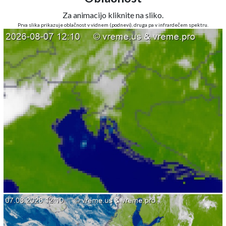
Za animacijo kliknite na sliko.
Prva slika prikazuje oblačnost v vidnem (podnevi), druga pa v infrardečem spektru.