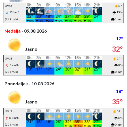
UV: 6
8 h
12 km/h
15 %
(29 km/h)
1 mm
Nedelja
- 09.08.2026
17°
32°
Jasno
UV: 8
14 h
7 km/h
0 %
(20 km/h)
0 mm
Ponedeljek - 10.08.2026
18°
35°
Jasno
UV: 7
14 h
8 km/h
6 %
(20 km/h)
0 mm