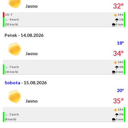
32°
Jasno
UV: 7
14 h
9 km/h
1 %
(20 km/h)
0 mm
Petek - 14.08.2026
18°
34°
Jasno
14 h
7 km/h
4 %
(10 km/h)
0 mm
Sobota
- 15.08.2026
20°
35°
Jasno
14 h
5 km/h
9 %
(8 km/h)
0 mm