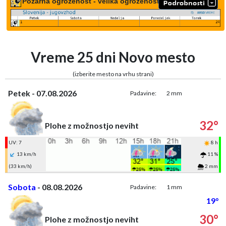
Požarna ogroženost - velika ogroženost
Vreme 25 dni Novo mesto
(izberite mesto na vrhu strani)
Petek - 07.08.2026
Padavine:
2 mm
32°
Plohe z možnostjo neviht
UV: 7
8 h
13 km/h
11 %
(33 km/h)
2 mm
Sobota
- 08.08.2026
Padavine:
1 mm
19°
30°
Plohe z možnostjo neviht