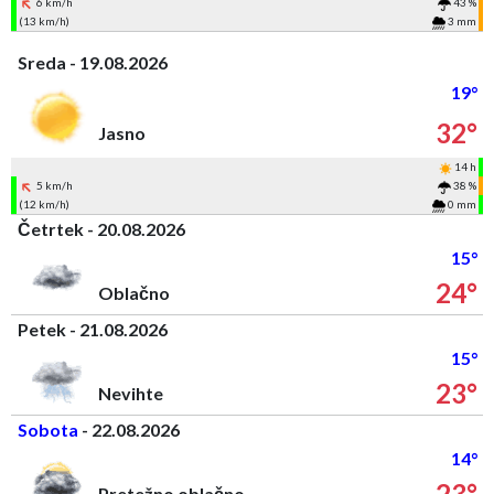
6 km/h
43 %
(13 km/h)
3 mm
Sreda - 19.08.2026
19°
32°
Jasno
14 h
5 km/h
38 %
(12 km/h)
0 mm
Četrtek - 20.08.2026
15°
24°
Oblačno
Petek - 21.08.2026
15°
23°
Nevihte
Sobota
- 22.08.2026
14°
23°
Pretežno oblačno