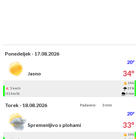
Ponedeljek - 17.08.2026
20°
34°
Jasno
14 h
5 km/h
21 %
(11 km/h)
0 mm
Torek - 18.08.2026
Padavine:
3 mm
20°
33°
Spremenljivo s plohami
14 h