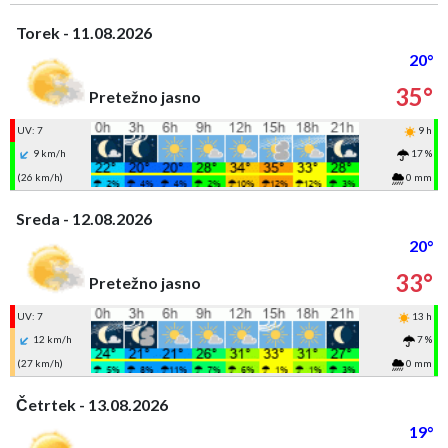
Torek - 11.08.2026
20°
35°
Pretežno jasno
UV: 7
9 h
9 km/h
17 %
(26 km/h)
0 mm
Sreda - 12.08.2026
20°
33°
Pretežno jasno
UV: 7
13 h
12 km/h
7 %
(27 km/h)
0 mm
Četrtek - 13.08.2026
19°